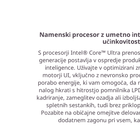
Namenski procesor z umetno int
učinkovitost
S procesorji Intel® Core™ Ultra preno
generacije postavlja v ospredje prod
inteligence. Uživajte v optimizirani
motorji UI, vključno z nevronsko pro
porabo energije, ki vam omogoča, da na
nalog hkrati s hitrostjo pomnilnika 
kadriranje, zameglitev ozadja ali izboljša
spletnih sestankih, tudi brez priklo
Pozabite na običajne omejitve delovanj
dodatnem zagonu pri vsem, kar