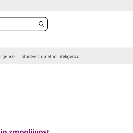
eligenco
Storitve z umetno inteligenco
 zmogljivost
in zmogljivost