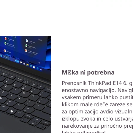
Miška ni potrebna
Prenosnik ThinkPad E14 6. ge
enostavno navigacijo. Navigi
vsakem primeru lahko pusti
klikom male rdeče zareze se
za optimizacijo avdio-vizualn
izklopu zvoka in celo ustvarj
narekovanje za priročno pre
lahko prilagodite!