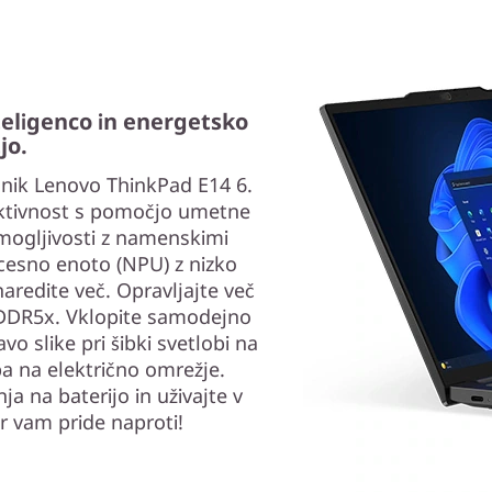
eligenco in energetsko
jo.
snik Lenovo ThinkPad E14 6.
uktivnost s pomočjo umetne
 zmogljivosti z namenskimi
cesno enoto (NPU) z nizko
redite več. Opravljajte več
LPDDR5x. Vklopite samodejno
vo slike pri šibki svetlobi na
pa na električno omrežje.
a na baterijo in uživajte v
 vam pride naproti!