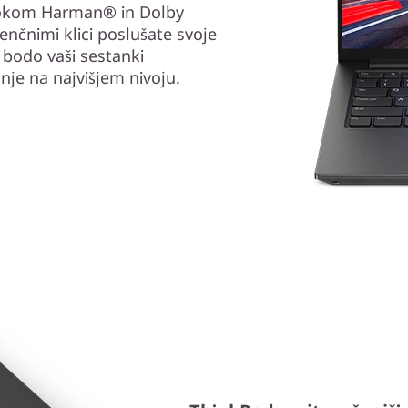
zvokom Harman® in Dolby
nčnimi klici poslušate svoje
j bodo vaši sestanki
je na najvišjem nivoju.