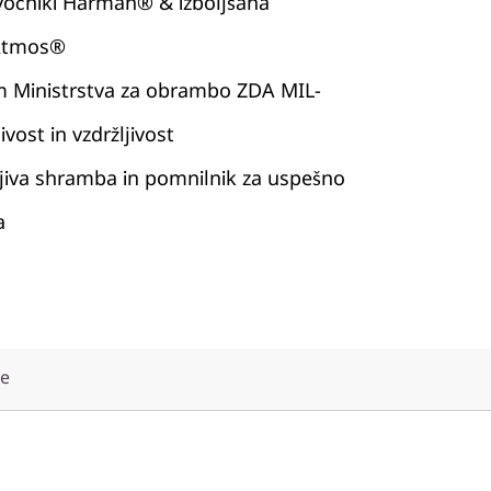
zvočniki Harman® & izboljšana
 Atmos®
 Ministrstva za obrambo ZDA MIL-
vost in vzdržljivost
jiva shramba in pomnilnik za uspešno
a
že