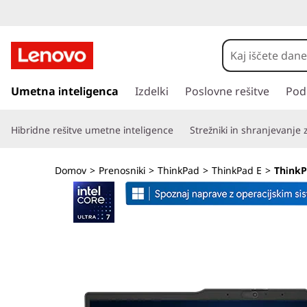
L
e
n
P
r
Umetna inteligenca
Izdelki
Poslovne rešitve
Pod
o
e
s
v
Hibridne rešitve umetne inteligence
Strežniki in shranjevanje
k
o
o
č
Domov
>
Prenosniki
>
ThinkPad
>
ThinkPad E
>
ThinkP
i
T
n
a
h
g
l
i
a
v
n
n
o