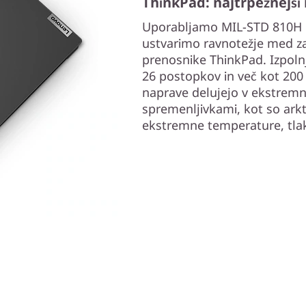
ThinkPad: najtrpežnejši
Uporabljamo MIL-STD 810H 
ustvarimo ravnotežje med zan
prenosnike ThinkPad. Izpoln
26 postopkov in več kot 200 
naprave delujejo v ekstremni
spremenljivkami, kot so arkt
ekstremne temperature, tlak,