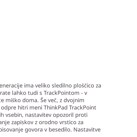
neracije ima veliko sledilno ploščico za
rate lahko tudi s TrackPointom - v
te miško doma. Še več, z dvojnim
 odpre hitri meni ThinkPad TrackPoint
ih vsebin, nastavitev opozoril proti
anje zapiskov z orodno vrstico za
pisovanje govora v besedilo. Nastavitve