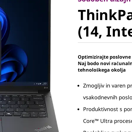
ThinkPad
ThinkPa
(14, Intel
(14, Int
Optimizirajte poslovne
Naj bodo novi računaln
tehnološkega okolja
Zmogljiv in varen p
vsakodnevnih posl
Produktivnost s po
Core™ Ultra proceso