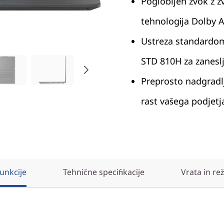
Poglobljen zvok z 
tehnologija Dolby
Ustreza standardom
STD 810H za zaneslji
Preprosto nadgradl
rast vašega podjetj
unkcije
Tehnične specifikacije
Vrata in re