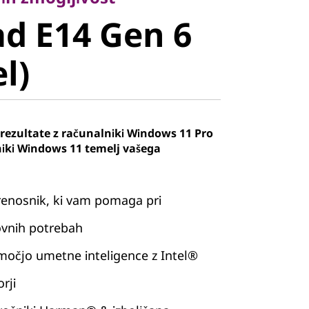
 E14 Gen 6
d E14 Gen 6
)
el)
 rezultate z računalniki Windows 11 Pro
iki Windows 11 temelj vašega
renosnik, ki vam pomaga pri
ovnih potrebah
močjo umetne inteligence z Intel®
rji