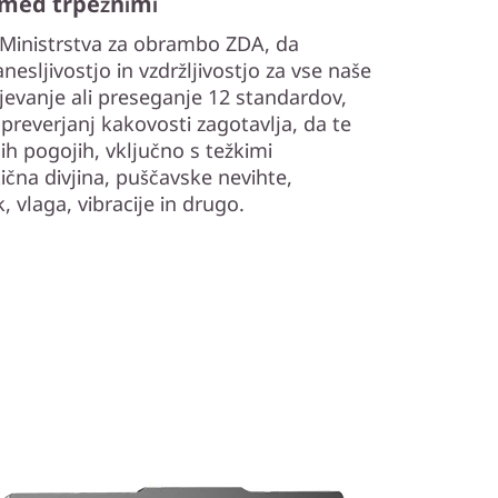
 med trpežnimi
Ministrstva za obrambo ZDA, da
esljivostjo in vzdržljivostjo za vse naše
jevanje ali preseganje 12 standardov,
preverjanj kakovosti zagotavlja, da te
h pogojih, vključno s težkimi
ična divjina, puščavske nevihte,
 vlaga, vibracije in drugo.