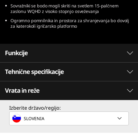
Sovražniki se bodo mogli skriti na svetlem 15-palčnem
zaslonu WQHD z visoko stopnjo osveževanja
Ogromno pomnilnika in prostora za shranjevanja bo dovolj
za katerokoli igričarsko platformo
Funkcije
Tehnične specifikacije
Procesorji Intel® Core™ 13. generacije:
neverjetna zmogljivost
Vrata in reže
Najnovejša Intelova hibridna arhitektura,
ZMOGLJIVOST
združena z najsodobnejšimi funkcijami,
zagotavlja vrhunsko igričarsko izkušnjo.
Procesor
Izberite državo/regijo:
Pretakajte, ustvarjajte in tekmujte na najvišjih
Do 13. generacije Intel® Core™ i7-13700H
SLOVENIA
ravneh. Procesorji Intel Core 13. generacije
vam dajejo moč, ki jo potrebujete, da dosežete
Operacijski sistem
vse svoje igričarske cilje.
Do Windows 11 Pro