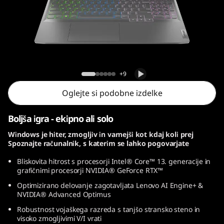
1
5
,
I
Lenovo LOQ (15, Intel)
+9
n
Oglejte si podobne izdelke
t
Boljša igra - ekipno ali solo
e
Windows je hiter, zmogljiv in varnejši kot kdaj koli prej
Spoznajte računalnik, s katerim se lahko pogovarjate
l
Bliskovita hitrost s procesorji Intel® Core™ 13. generacije in
)
grafičnimi procesorji NVIDIA® GeForce RTX™
Optimizirano delovanje zagotavljata Lenovo AI Engine+ &
NVIDIA® Advanced Optimus
Robustnost vojaškega razreda s tanjšo stransko steno in
visoko zmogljivimi V/I vrati