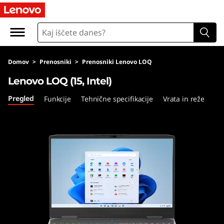
L
e
n
Domov
>
Prenosniki
>
Prenosniki Lenovo LOQ
o
Lenovo LOQ (15, Intel)
v
Pregled
Funkcije
Tehnične specifikacije
Vrata in reže
o
L
O
Q
(