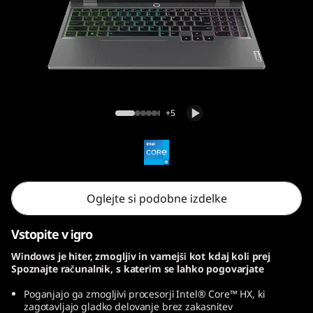
5
I
A
X
Lenovo LOQ 15IAX9
+5
9
Oglejte si podobne izdelke
Vstopite v igro
Windows je hiter, zmogljiv in varnejši kot kdaj koli prej
Spoznajte računalnik, s katerim se lahko pogovarjate
Poganjajo ga zmogljivi procesorji Intel® Core™ HX, ki
zagotavljajo gladko delovanje brez zakasnitev