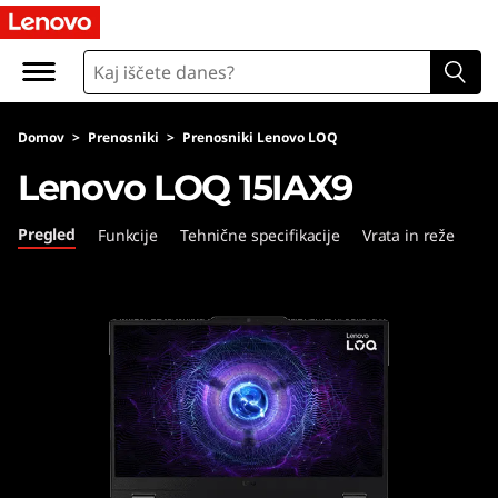
L
e
n
Domov
>
Prenosniki
>
Prenosniki Lenovo LOQ
o
Lenovo LOQ 15IAX9
v
Pregled
Funkcije
Tehnične specifikacije
Vrata in reže
o
L
O
Q
1