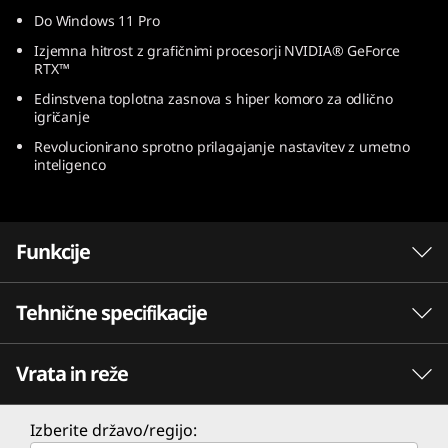
Do Windows 11 Pro
Izjemna hitrost z grafičnimi procesorji NVIDIA® GeForce
RTX
™
Edinstvena toplotna zasnova s hiper komoro za odlično
igričanje
Revolucionirano sprotno prilagajanje nastavitev z umetno
inteligenco
Funkcije
Tehnične specifikacije
Igranje na ravni namiznega računalnika z
Intel®
Vrata in reže
S procesorji Intel® Core™ 12. generacije
ZMOGLJIVOST
naredite revolucionaren skok v hibridno
zmogljivost v resničnem svetu. Združujejo
Procesor
Izberite državo/regijo:
jedra izjemne zmogljivosti in učinkovitosti, saj