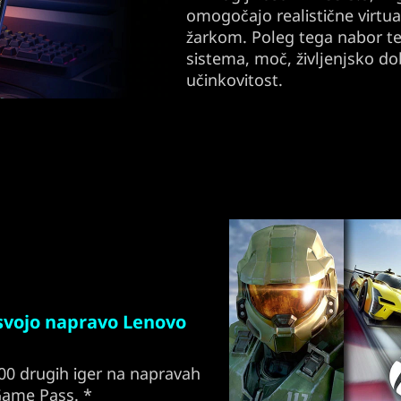
omogočajo realistične virtu
žarkom. Poleg tega nabor te
sistema, moč, življenjsko do
učinkovitost.
svojo napravo Lenovo
 200 drugih iger na napravah
Game Pass. *