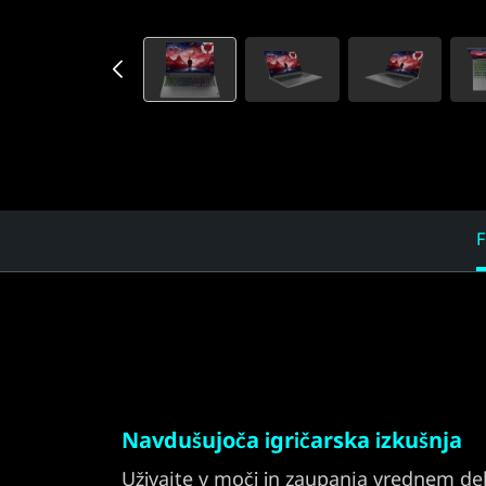
(
1
6
″
A
F
M
D
)
Navdušujoča igričarska izkušnja
Uživajte v moči in zaupanja vrednem d