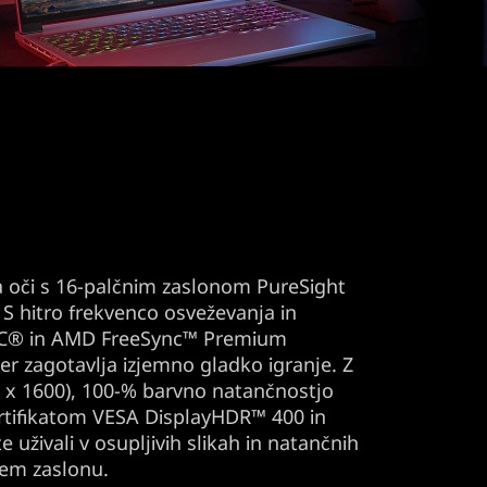
ja oči s 16-palčnim zaslonom PureSight
S hitro frekvenco osveževanja in
C® in AMD FreeSync™ Premium
ter zagotavlja izjemno gladko igranje. Z
 x 1600), 100-% barvno natančnostjo
ertifikatom VESA DisplayHDR™ 400 in
uživali v osupljivih slikah in natančnih
em zaslonu.