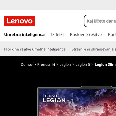
L
e
n
P
r
Umetna inteligenca
Izdelki
Poslovne rešitve
Pod
o
e
s
v
Hibridne rešitve umetne inteligence
Strežniki in shranjevanje
k
o
o
č
Domov
>
Prenosniki
>
Legion
>
Legion 5
>
Legion Slim
i
L
n
a
e
g
l
g
a
v
i
n
o