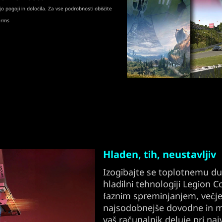
o pogoji in določila. Za vse podrobnosti obiščite
erms
Hladen, tih, neustavljiv
Izogibajte se toplotnemu duše
hladilni tehnologiji Legion 
faznim spreminjanjem, večje
najsodobnejše dovodne in ma
vaš računalnik deluje pri na