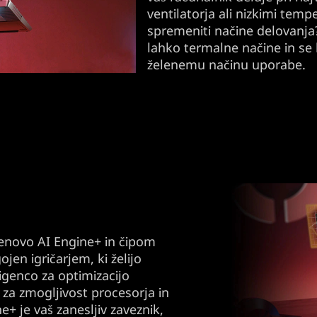
ventilatorja ali nizkimi temp
spremeniti načine delovanja
lahko termalne načine in se
želenemu načinu uporabe.
Lenovo AI Engine+ in čipom
jen igričarjem, ki želijo
igenco za optimizacijo
 za zmogljivost procesorja in
+ je vaš zanesljiv zaveznik,