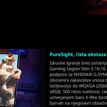
PureSight, čista ekstaza
Izkusite igranje brez solzen
Gaming Legion Slim 5 16:10. 
podporo za NVIDIA® G-SYN
izkorenini zakasnitev vnosa 
ločljivostjo do WQXGA (2560
sRGB, 500 nitov svetlosti, c
umerjanjem barv X-Rite boste 
barvah na njegovem obsežn