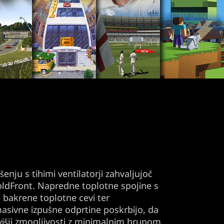
nju s tihimi ventilatorji zahvaljujoč
ColdFront. Napredne toplotne spojine s
 bakrene toplotne cevi ter
sivne izpušne odprtine poskrbijo, da
jvišji zmogljivosti z minimalnim hrupom