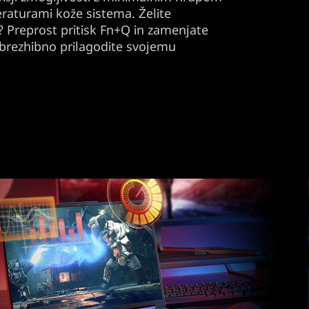
eraturami kože sistema. Želite
? Preprost pritisk Fn+Q in zamenjate
 brezhibno prilagodite svojemu