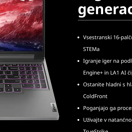
generac
AMD)
Vsestranski 16-palčn
STEMa
Igranje iger na pod
Engine+ in LA1 AI č
Ostanite hladni s h
ColdFront
Poganjajo ga proce
Uživajte v natančno
TrueStrike