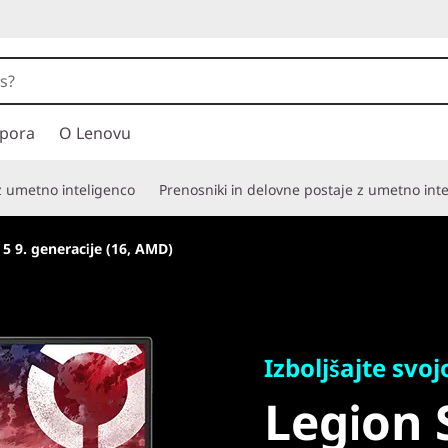
pora
O Lenovu
 z umetno inteligenco
Prenosniki in delovne postaje z umetno int
 5 9. generacije (16, AMD)
Izboljšajte svojo i
Legion Sl
Izboljšajte svoj
Legion S
generacij