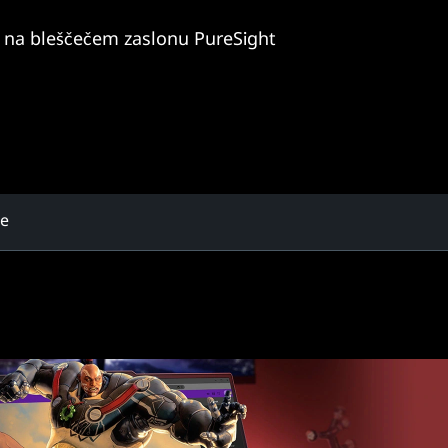
e na bleščečem zaslonu PureSight
že