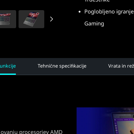
Poglobljeno igranj
Gaming
unkcije
Tehnične specifikacije
Vrata in re
elovanju procesorjev AMD