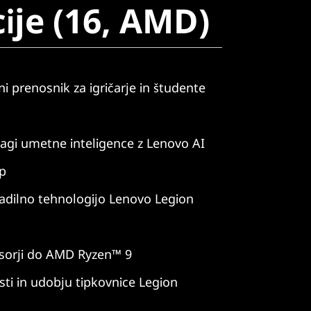
ije (16, AMD)
i prenosnik za igričarje in študente
lagi umetne inteligence z Lenovo AI
ip
ladilno tehnologijo Lenovo Legion
sorji do AMD Ryzen™ 9
sti in udobju tipkovnice Legion