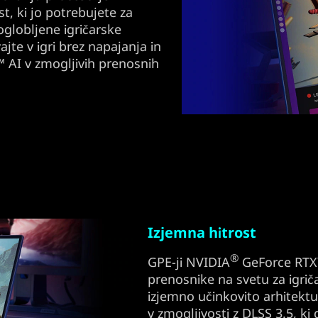
st, ki jo potrebujete za
poglobljene igričarske
ajte v igri brez napajanja in
™ AI v zmogljivih prenosnih
Izjemna hitrost
®
GPE-ji NVIDIA
GeForce RTX™
prenosnike na svetu za igriča
izjemno učinkovito arhitektu
v zmogljivosti z DLSS 3.5, k