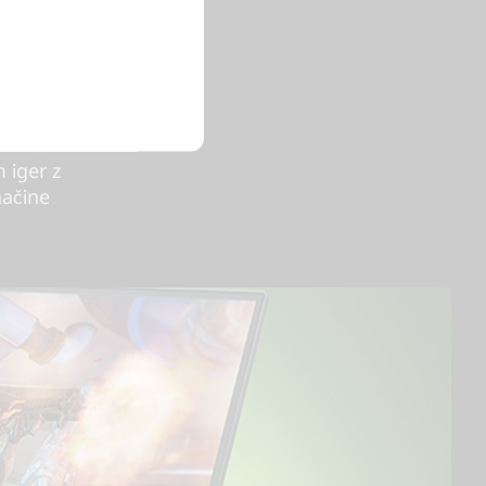
 od
t dovolj
ovita
skok v
živite
 iger z
načine