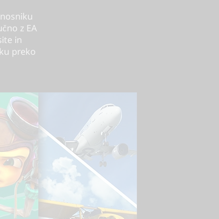
enosniku
učno z EA
ite in
laku preko