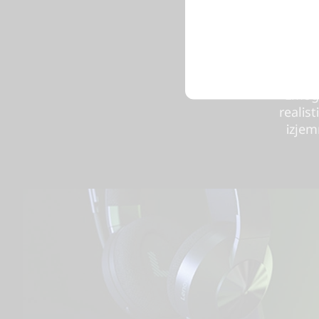
NV
Grafičn
hitr
arhit
zmogl
realis
izjem