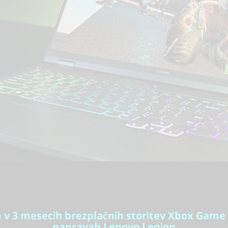
e v 3 mesecih brezplačnih storitev Xbox Game
napravah Lenovo Legion