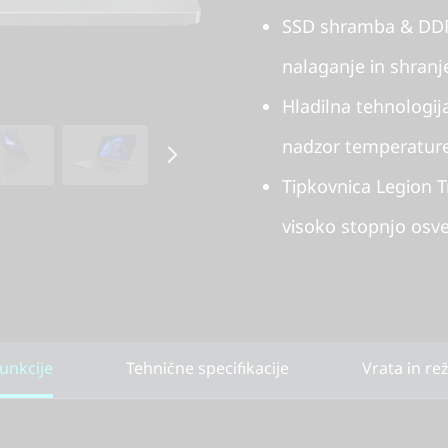
SSD shramba & DDR5
nalaganje in shranj
Hladilna tehnologij
nadzor temperatur
Tipkovnica Legion T
visoko stopnjo osve
unkcije
Tehnične specifikacije
Vrata in re