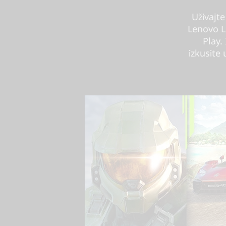
Uživajt
Lenovo L
Play.
izkusite 