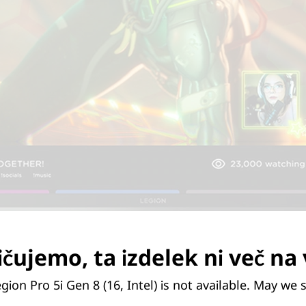
čujemo, ta izdelek ni več na 
gion Pro 5i Gen 8 (16, Intel) is not available. May we 
jemno zmogljive grafične kart