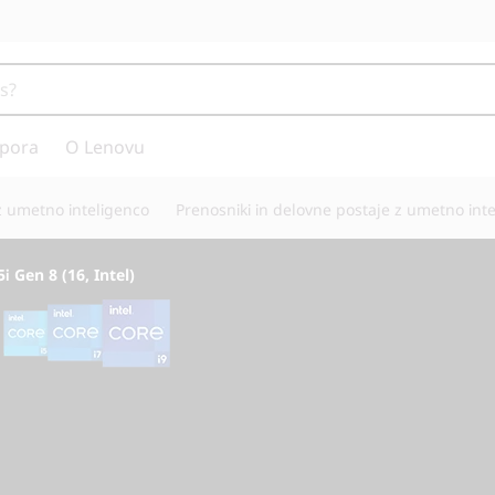
pora
O Lenovu
 z umetno inteligenco
Prenosniki in delovne postaje z umetno int
i Gen 8 (16, Intel)
Na osnovi umetne 
konkurence.