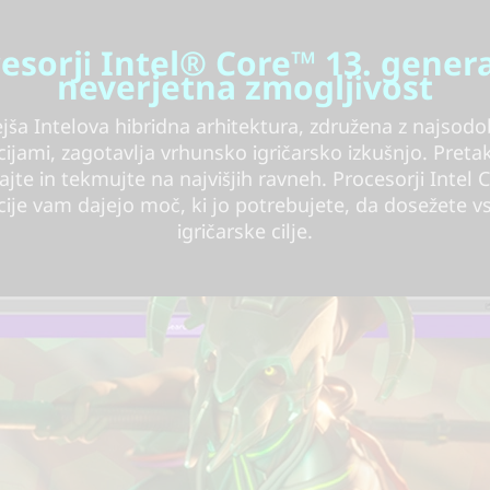
esorji Intel® Core™ 13. genera
neverjetna zmogljivost
jša Intelova hibridna arhitektura, združena z najsodo
cijami, zagotavlja vrhunsko igričarsko izkušnjo. Pretak
ajte in tekmujte na najvišjih ravneh. Procesorji Intel 
ije vam dajejo moč, ki jo potrebujete, da dosežete v
igričarske cilje.