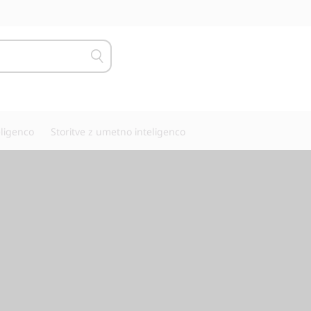
eligenco
Storitve z umetno inteligenco
inteligence in brez