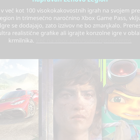
e v več kot 100 visokokakovostnih igrah na svojem pr
egion in trimesečno naročnino Xbox Game Pass, vklj
 Igre se dodajajo, zato izzivov ne bo zmanjkalo. Prenes
ultra realistične grafike ali igrajte konzolne igre v ob
krmilnika.
Več na xbox.com/subscriptionterms