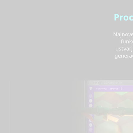
Proc
Najnove
funk
ustvarj
generac