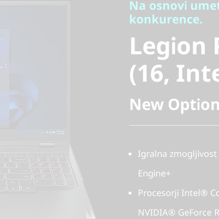
Na osnovi umetn
Legion P
konkurence.
Legion 
(16, Intel
(16, Int
New Option
Igralna zmogljivost
Engine+
Procesorji Intel® Co
NVIDIA® GeForce RT