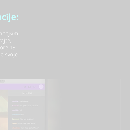
cije:
bnejšimi
ajte,
Core 13.
se svoje