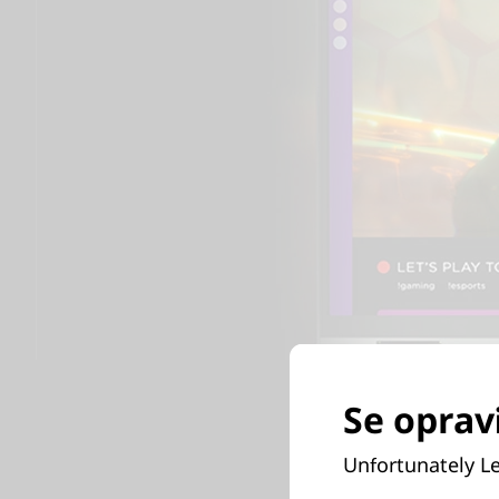
Se opravi
Unfortunately Le
Iz