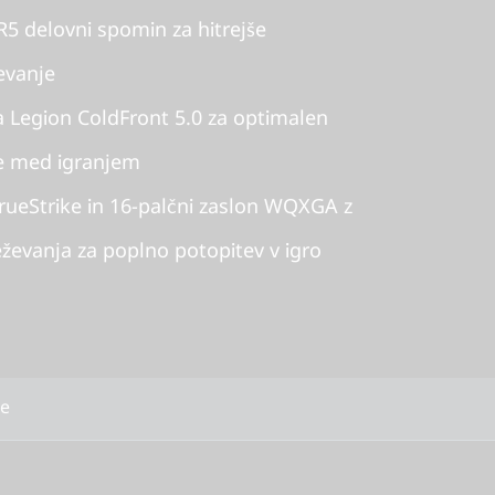
 delovni spomin za hitrejše
evanje
a Legion ColdFront 5.0 za optimalen
e med igranjem
rueStrike in 16-palčni zaslon WQXGA z
ževanja za poplno potopitev v igro
že