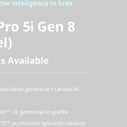
e inteligence in brez
ro 5i Gen 8
Pro 5i Gen 8
)
el)
s Available
 naslednje generacije z Lenovo AI
re™ 13. generacije in grafika
X™ za vrhunsko igričarsko izkušnjo