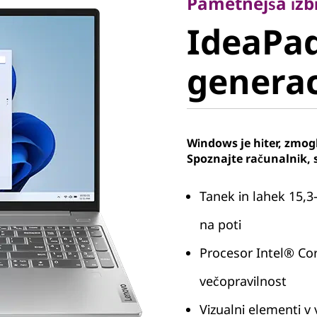
IdeaPad S
Pametnejša izb
IdeaPad 
generacij
generaci
Intel)
Windows je hiter, zmoglj
Spoznajte računalnik, 
Tanek in lahek 15,3
na poti
Procesor Intel® Cor
večopravilnost
Vizualni elementi v 