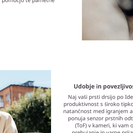
 s pomočjo te pametne
Udobje in povezljivo
Naj vaši prsti drsijo po Id
produktivnost s široko tipk
natančnost med igranjem al
ponuja senzor prstnih odti
(ToF) v kameri, ki vam
prebujanje in varne prija