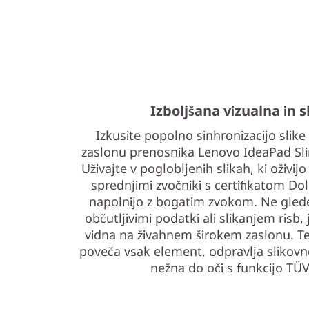
Izboljšana vizualna in s
Izkusite popolno sinhronizacijo slik
zaslonu prenosnika Lenovo IdeaPad Slim 
Uživajte v poglobljenih slikah, ki oživi
sprednjimi zvočniki s certifikatom Do
napolnijo z bogatim zvokom. Ne glede 
občutljivimi podatki ali slikanjem risb
vidna na živahnem širokem zaslonu. T
poveča vsak element, odpravlja slikovne
nežna do oči s funkcijo TÜV