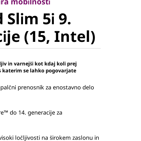
lim 5i 9.
ira mobilnosti
Slim 5i 9.
e (15,
je (15, Intel)
iv in varnejši kot kdaj koli prej
s katerim se lahko pogovarjate
-palčni prenosnik za enostavno delo
e™ do 14. generacije za
visoki ločljivosti na širokem zaslonu in