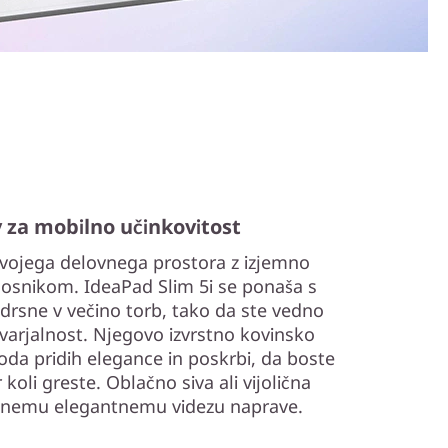
v za mobilno učinkovitost
vojega delovnega prostora z izjemno
osnikom. IdeaPad Slim 5i se ponaša s
zdrsne v večino torb, tako da ste vedno
stvarjalnost. Njegovo izvrstno kovinsko
da pridih elegance in poskrbi, da boste
 koli greste. Oblačno siva ali vijolična
ilnemu elegantnemu videzu naprave.