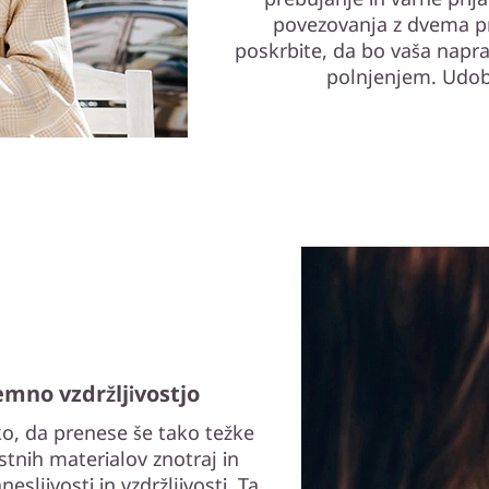
povezovanja z dvema pr
poskrbite, da bo vaša napr
polnjenjem. Udobj
jemno vzdržljivostjo
o, da prenese še tako težke
stnih materialov znotraj in
esljivosti in vzdržljivosti. Ta