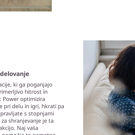
 delovanje
cije, ki ga poganjajo
imerljivo hitrost in
t Power optimizira
ri delu in igri, hkrati pa
upravljate s stopnjami
 za shranjevanje je ta
akcijo. Naj vaša