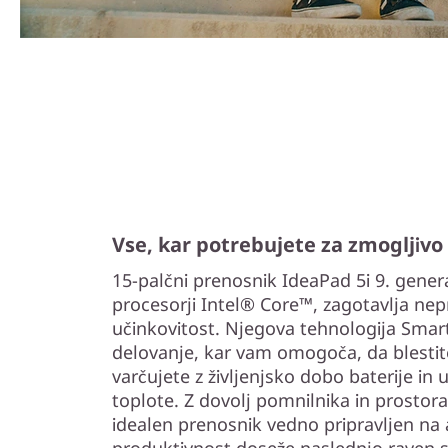
Vse, kar potrebujete za zmogljivo
15-palčni prenosnik IdeaPad 5i 9. genera
procesorji Intel® Core™, zagotavlja nepr
učinkovitost. Njegova tehnologija Smar
delovanje, kar vam omogoča, da blestite p
varčujete z življenjsko dobo baterije in 
toplote. Z dovolj pomnilnika in prostora
idealen prenosnik vedno pripravljen na 