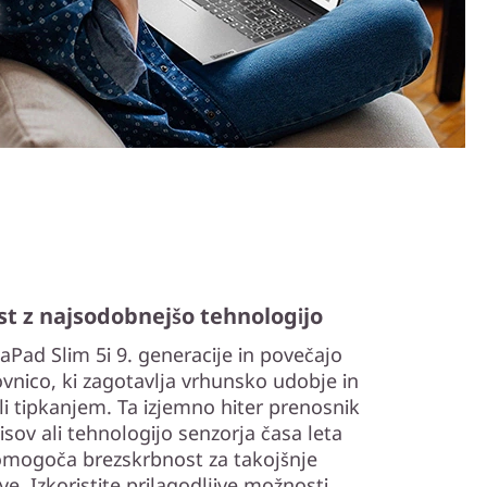
st z najsodobnejšo tehnologijo
eaPad Slim 5i 9. generacije in povečajo
ovnico, ki zagotavlja vrhunsko udobje in
i tipkanjem. Ta izjemno hiter prenosnik
sov ali tehnologijo senzorja časa leta
 omogoča brezskrbnost za takojšnje
ve. Izkoristite prilagodljive možnosti