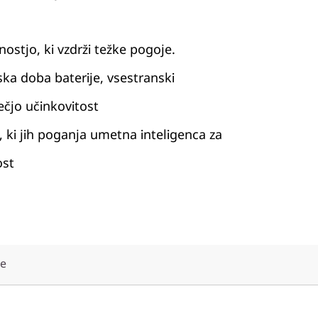
nostjo, ki vzdrži težke pogoje.
ska doba baterije, vsestranski
ečjo učinkovitost
, ki jih poganja umetna inteligenca za
ost
že