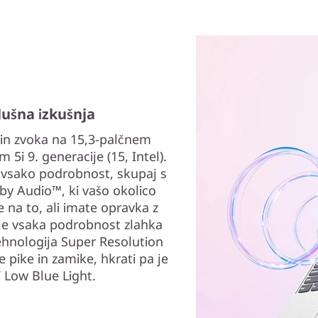
lušna izkušnja
e in zvoka na 15,3-palčnem
5i 9. generacije (15, Intel).
jo vsako podrobnost, skupaj s
lby Audio™, ki vašo okolico
na to, ali imate opravka z
, je vsaka podrobnost zlahka
ehnologija Super Resolution
 pike in zamike, hkrati pa je
 Low Blue Light.