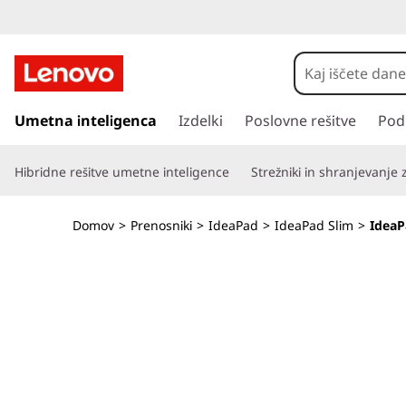
I
d
e
P
r
Umetna inteligenca
Izdelki
Poslovne rešitve
Pod
a
e
s
P
Hibridne rešitve umetne inteligence
Strežniki in shranjevanje
k
o
a
č
Domov
>
Prenosniki
>
IdeaPad
>
IdeaPad Slim
>
IdeaPa
i
d
n
a
S
g
l
l
a
v
i
n
o