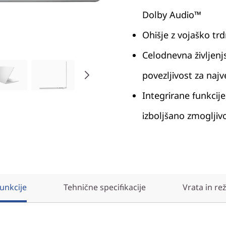
Dolby Audio™
Ohišje z vojaško trd
Celodnevna življenj
povezljivost za najv
Integrirane funkcije
izboljšano zmogljiv
unkcije
Tehnične specifikacije
Vrata in re