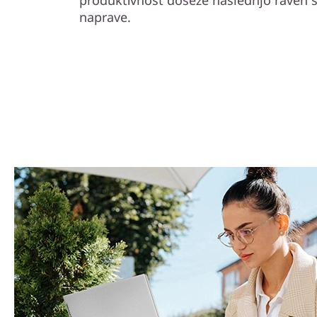
produktivnost doseže naslednjo raven
naprave.