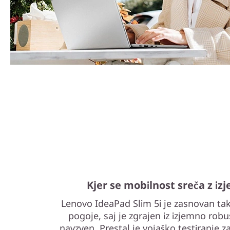
Kjer se mobilnost sreča z iz
Lenovo IdeaPad Slim 5i je zasnovan tak
pogoje, saj je zgrajen iz izjemno robu
navzven. Prestal je vojaško testiranje zan