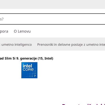
pora
O Lenovu
 z umetno inteligenco
Prenosniki in delovne postaje z umetno int
d Slim 5i 9. generacije (15, Intel)
Pametnejša izbira