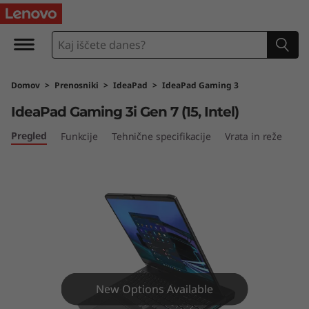
I
d
e
Domov
>
Prenosniki
>
IdeaPad
>
IdeaPad Gaming 3
a
IdeaPad Gaming 3i Gen 7 (15, Intel)
P
Pregled
Funkcije
Tehnične specifikacije
Vrata in reže
a
d
G
a
m
New Options Available