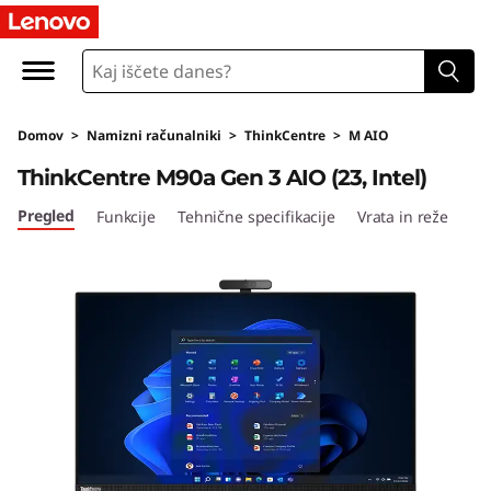
T
h
i
Domov
>
Namizni računalniki
>
ThinkCentre
>
M AIO
n
ThinkCentre M90a Gen 3 AIO (23, Intel)
k
Pregled
Funkcije
Tehnične specifikacije
Vrata in reže
C
e
n
t
r