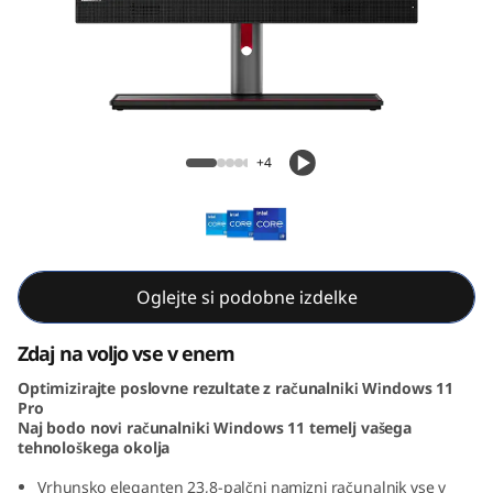
e
M
9
0
ThinkCentre M90a Gen 3 AIO (23, Intel)
+4
a
G
e
Oglejte si podobne izdelke
n
Zdaj na voljo vse v enem
3
Optimizirajte poslovne rezultate z računalniki Windows 11
Pro
A
Naj bodo novi računalniki Windows 11 temelj vašega
tehnološkega okolja
I
Vrhunsko eleganten 23,8-palčni namizni računalnik vse v