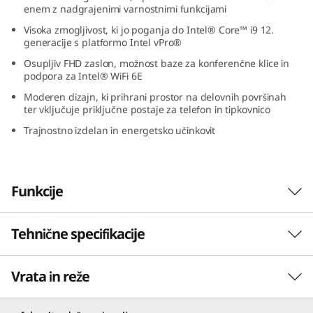
enem z nadgrajenimi varnostnimi funkcijami
O
Visoka zmogljivost, ki jo poganja do Intel® Core™ i9 12.
(
generacije s platformo Intel vPro®
Osupljiv FHD zaslon, možnost baze za konferenčne klice in
2
podpora za Intel® WiFi 6E
Moderen dizajn, ki prihrani prostor na delovnih površinah
3
ter vključuje priključne postaje za telefon in tipkovnico
Trajnostno izdelan in energetsko učinkovit
,
I
Funkcije
n
t
Tehnične specifikacije
e
Vrata in reže
l
Procesor
Do Intel® Core™ i9 12. generacije s platformo Intel