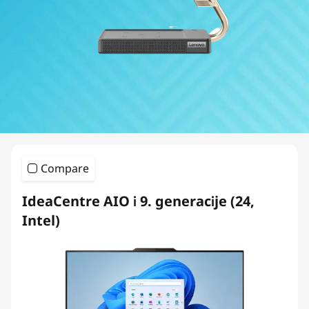
A
I
O
5
0
0
Compare
S
IdeaCentre AIO i 9. generacije (24,
e
Intel)
r
i
e