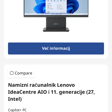
s
Več informacij
Compare
Namizni računalnik Lenovo
IdeaCentre AIO i 11. generacije (27,
Intel)
Copilot+ PC