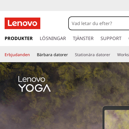
h
o
PRODUKTER
LÖSNINGAR
TJÄNSTER
SUPPORT
p
p
a
Erbjudanden
Bärbara datorer
Stationära datorer
Works
v
i
d
a
r
e
t
i
l
l
h
u
v