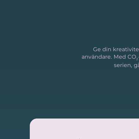
Ge din kreativit
användare. Med CO
2
serien, g