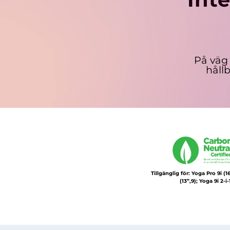
På väg
håll
Tillgänglig för: Yoga Pro 9i (1
(13”,9); Yoga 9i 2-i-