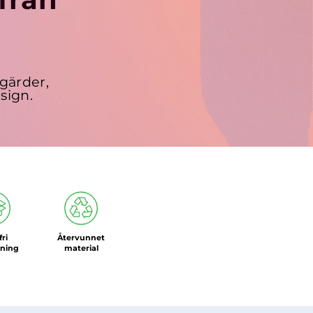
gärder,
sign.
fri
Återvunnet
kning
material