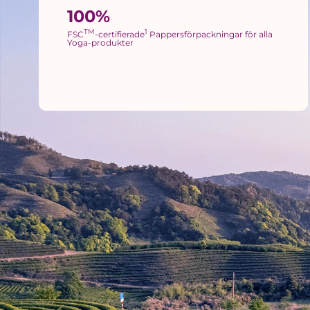
100%
TM
1
FSC
-certifierade
Pappersförpackningar för alla
Yoga-produkter