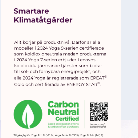
Smartare
Klimatåtgärder
Allt börjar på produktnivå. Därför är alla
modeller i 2024 Yoga 9-serien certifierade
som koldioxidneutrala medan produkterna
i 2024 Yoga 7-serien erbjuder Lenovos
koldioxidutjämnande tjänster som bidrar
till sol- och förnybara energiprojekt, och
®
alla 2024 Yoga är registrerade som EPEAT
®
Gold och certifierade av ENERGY STAR
.
Tillgänglig för: Yoga Pro 9i (16”, 9); Yoga Book 9i (13”,9); Yoga 9i 2-i-1 (14”, 9)