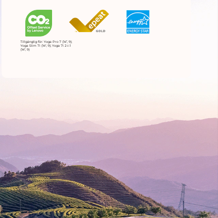
Tillgänglig för: Yoga Pro 7 (14”, 9);
Yoga Slim 7i (14'', 9); Yoga 7i 2-i-1
(14“, 9)