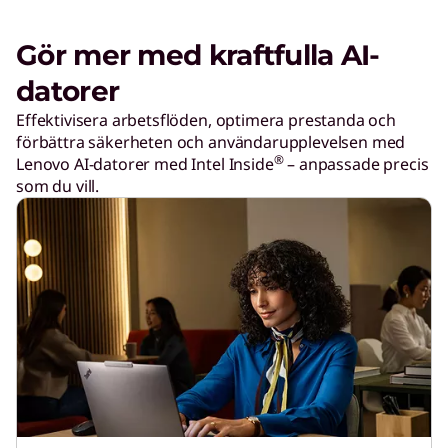
W
Gör mer med kraftfulla AI-
o
datorer
Effektivisera arbetsflöden, optimera prestanda och
r
förbättra säkerheten och användarupplevelsen med
®
Lenovo AI-datorer med Intel Inside
– anpassade precis
l
som du vill.
d
C
u
p