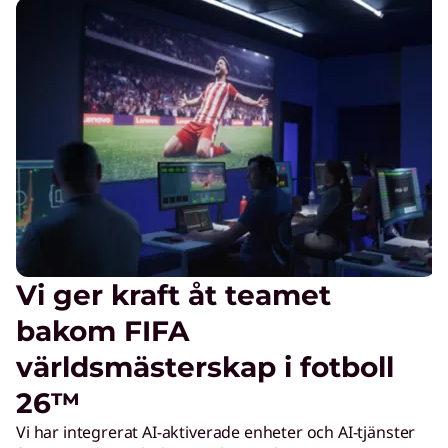
n
s
i
d
e
Vi ger kraft åt teamet
®
bakom FIFA
&
världsmästerskap i fotboll
26™
F
Vi har integrerat AI-aktiverade enheter och AI-tjänster