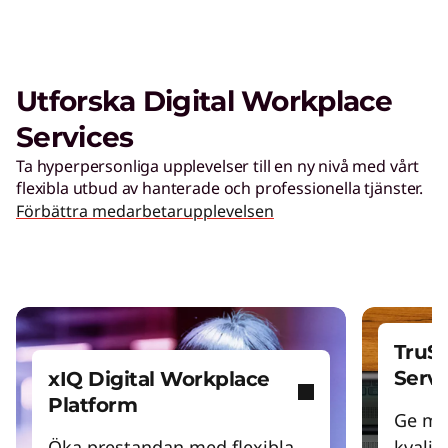
Utforska Digital Workplace
Services
Ta hyperpersonliga upplevelser till en ny nivå med vårt
flexibla utbud av hanterade och professionella tjänster.
Förbättra medarbetarupplevelsen
TruSc
Servi
xIQ Digital Workplace
Platform
Ge me
Öka prestandan med flexibla
kvalite