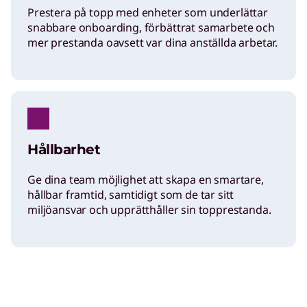
a
Prestera på topp med enheter som underlättar
snabbare onboarding, förbättrat samarbete och
mer prestanda oavsett var dina anställda arbetar.
S
m
a
Hållbarhet
r
Ge dina team möjlighet att skapa en smartare,
hållbar framtid, samtidigt som de tar sitt
t
miljöansvar och upprätthåller sin topprestanda.
e
r