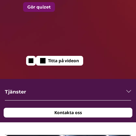
t
Gör quizet
h
I
n
Titta på videon
t
e
Tjänster
l
Kontakta oss
I