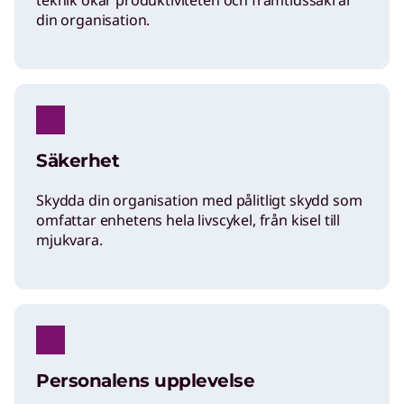
teknik ökar produktiviteten och framtidssäkrar
l
din organisation.
i
v
Säkerhet
e
Skydda din organisation med pålitligt skydd som
r
omfattar enhetens hela livscykel, från kisel till
mjukvara.
i
n
g
Personalens upplevelse