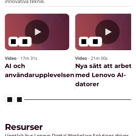
innovativa teknik.
Video
·
17m 31s
Video
·
21m 00s
AI och
Nya sätt att arbeta
användarupplevelsen
med Lenovo AI-
datorer
Resurser
Upptäck hur Lenovo Digital Workplace Solutions driver