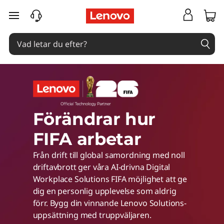
L
hoppa vidare till huvudinnehållet
e
n
o
Förändrar hur
v
FIFA arbetar
o
Från drift till global samordning med noll
driftavbrott ger våra AI-drivna Digital
w
Workplace Solutions FIFA möjlighet att ge
dig en personlig upplevelse som aldrig
i
förr. Bygg din vinnande Lenovo Solutions-
uppsättning med truppväljaren.