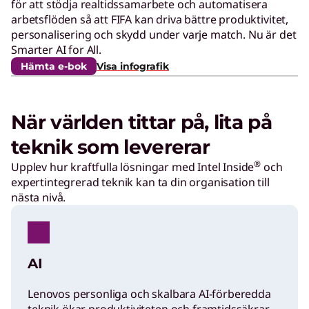
för att stödja realtidssamarbete och automatisera
I
arbetsflöden så att FIFA kan driva bättre produktivitet,
personalisering och skydd under varje match. Nu är det
F
Smarter AI for All.
Hämta e-bok
Visa infografik
A
När världen tittar på, lita på
a
teknik som levererar
r
®
Upplev hur kraftfulla lösningar med Intel Inside
och
expertintegrerad teknik kan ta din organisation till
nästa nivå.
e
d
AI
e
Lenovos personliga och skalbara AI-förberedda