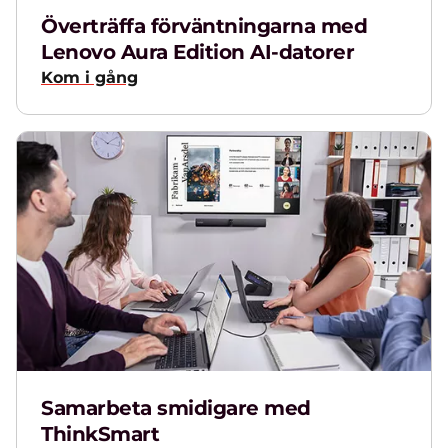
T
Överträffa förväntningarna med
Lenovo Aura Edition AI-datorer
M
Kom i gång
Samarbeta smidigare med
ThinkSmart