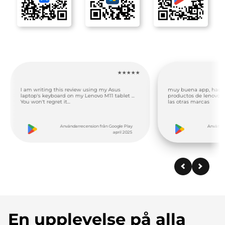
★★★★★
★★★★★
사용하기 
sus
muy buena app, hace que el uso de los
아이폰을 
blet ...
productos de lenovo merezaca la pena sobre
있는 사진이
las otras marcas
로 컴퓨터에
ogle Play
Användarrecension från Google Play
pril 2025
januari 2025
En upplevelse på alla