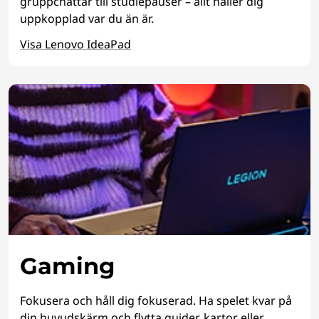
gruppchattar till studiepauser – allt håller dig
uppkopplad var du än är.
Visa Lenovo IdeaPad
Gaming
Fokusera och håll dig fokuserad. Ha spelet kvar på
din huvudskärm och flytta guider, kartor eller