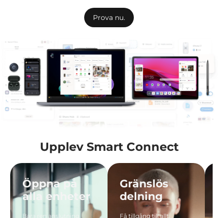
Prova nu.
Upplev Smart Connect
Öppna på
Gränslös
alla enheter
delning
Bara ren anslutning
Få tillgång till allt,