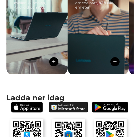
mellan Windows,
omedelbart, från alla
Android och iOS.
enheter.
+
+
Ladda ner idag