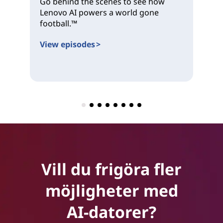
Go behind the scenes to see how
Pr
Lenovo AI powers a world gone
an
football.™
for
View episodes >
Vi
Vill du frigöra fler
möjligheter med
AI-datorer?