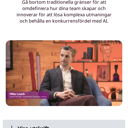
Gå bortom traditionella gränser för att
c
omdefiniera hur dina team skapar och
innoverar för att lösa komplexa utmaningar
h
och behålla en konkurrensfördel med AI.
d
i
n
a
t
e
a
m