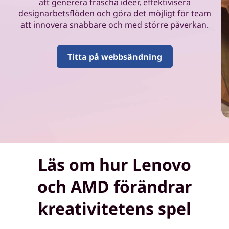
o
att generera fräscha idéer, effektivisera
designarbetsflöden och göra det möjligt för team
b
att innovera snabbare och med större påverkan.
b
Titta på webbsändning
e
t
å
t
d
Läs om hur Lenovo
i
och AMD förändrar
g
kreativitetens spel
o