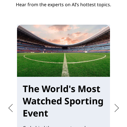
Hear from the experts on AI’s hottest topics.
The World's Most
W
Watched Sporting
M
Event