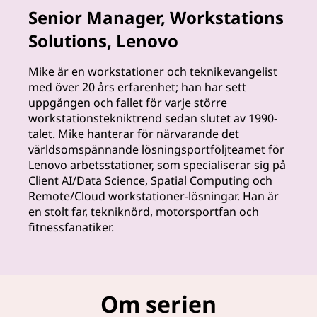
Senior Manager, Workstations
e
Solutions, Lenovo
x
Mike är en workstationer och teknikevangelist
p
med över 20 års erfarenhet; han har sett
uppgången och fallet för varje större
e
workstationstekniktrend sedan slutet av 1990-
talet. Mike hanterar för närvarande det
r
världsomspännande lösningsportföljteamet för
Lenovo arbetsstationer, som specialiserar sig på
t
Client AI/Data Science, Spatial Computing och
Remote/Cloud workstationer-lösningar. Han är
e
en stolt far, tekniknörd, motorsportfan och
fitnessfanatiker.
r
n
a
Om serien