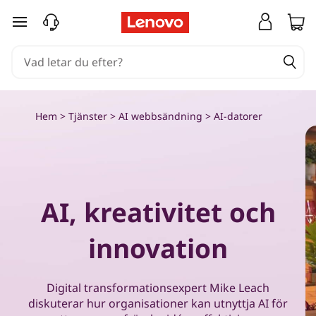
L
hoppa vidare till huvudinnehållet
å
t
A
Hem
>
Tjänster
>
AI webbsändning
> AI-datorer
I
g
ö
AI, kreativitet och
r
innovation
a
j
Digital transformationsexpert Mike Leach
diskuterar hur organisationer kan utnyttja AI för