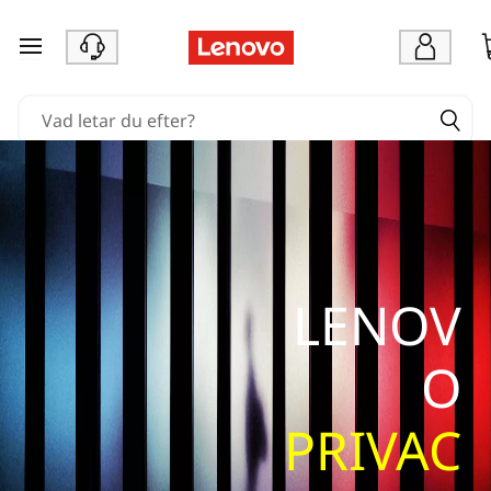
hoppa vidare till huvudinnehållet
LENOV
O
PRIVAC