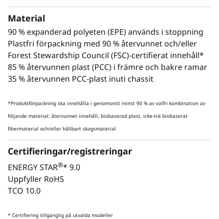
integrerad Intel® NPU med NVIDIA RTX™ 4000
SFF Ada Generation-grafik för oöverträffad AI-
Material
bearbetning – totalt upp till 335 TOPS av AI-
90 % expanderad polyeten (EPE) används i stoppning
kraft med CPU och GPU. Hantera allt från
Plastfri förpackning med 90 % återvunnet och/eller
djupinlärningsmodeller till analys i realtid utan
Forest Stewardship Council (FSC)-certifierat innehåll*
att offra utrymme eller energieffektivitet.
85 % återvunnen plast (PCC) i främre och bakre ramar
35 % återvunnen PCC-plast inuti chassit
*Produktförpackning ska innehålla i genomsnitt minst 90 % av valfri kombination av
följande material: återvunnet innehåll, biobaserad plast, icke-trä biobaserat
fibermaterial och/eller hållbart skogsmaterial
Certifieringar/registreringar
®
ENERGY STAR
* 9.0
Uppfyller RoHS
TCO 10.0
Skärm, tangentbord och mus är tillval och säljs separat.
* Certifiering tillgänglig på utvalda modeller