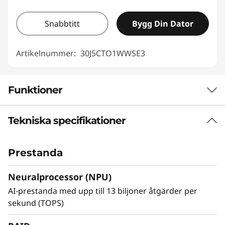
Snabbtitt
Bygg Din Dator
Artikelnummer:
30J5CTO1WWSE3
Funktioner
Tekniska specifikationer
LENOVO THINKSTATION P3 ULTRA SFF
GEN 2
Prestanda
Omdefinierar kraften
i litenhet.
Neuralprocessor (NPU)
AI-prestanda med upp till 13 biljoner åtgärder per
Upplev extraordinär prestanda i en smart och
sekund (TOPS)
kompakt design. Denna workstation drivs av
Intel® Core™ Ultra (Series 2) processorer med