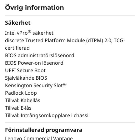
Övrig information
Säkerhet
Accelerera CAD och simulering för
Hög
®
Intel vPro
säkerhet
snabbare projektleverans
discrete Trusted Platform Module (dTPM) 2.0, TCG-
Perfekt för 3D-modellering, BIM-
Dett
certifierad
programvara och komplexa
NVIDI
BIOS administratörslösenord
simuleringar. ISV-certifieringar
g
BIOS Power-on lösenord
säkerställer stabilitet för
nöje
UEFI Secure Boot
verksamhetskritiska AEC- och
presta
Självläkande BIOS
tillverkningsuppgifter och hjälper dig
och u
Kensington Security Slot™
att möta snäva deadlines utan att offra
Padlock Loop
kvalitet.
Tillval: Kabellås
Tillval: E-lås
Tillval: Intrångsomkopplare i chassi
Enterprise-färdig
Förinstallerad programvara
säkerhet, tillförlitlighet
Lenovo Commercial Vantage