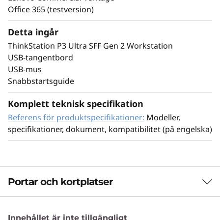
och hållbarhet
Office 365 (testversion)
Detta ingår
ThinkStation P3 Ultra SFF Gen 2 Workstation
USB-tangentbord
USB-mus
Snabbstartsguide
Komplett teknisk specifikation
Referens för produktspecifikationer:
Modeller,
specifikationer, dokument, kompatibilitet (på engelska)
Portar och kortplatser
Skärm, tangentbord och mus är tillval och säljs separat.
Kompakt, fjärrstyrningsklar och
hållbar
v
Innehållet är inte tillgängligt