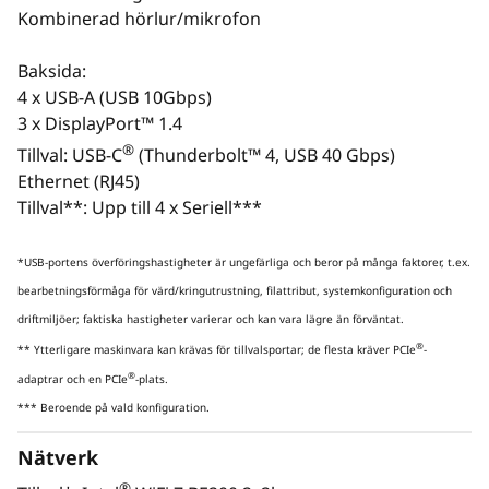
Kombinerad hörlur/mikrofon
Baksida:
4 x USB-A (USB 10Gbps)
3 x DisplayPort™ 1.4
®
Tillval: USB-C
(Thunderbolt™ 4, USB 40 Gbps)
Ethernet (RJ45)
Bildskärm, tangentbord och mus är tillval och säljs separat.
Bildskärm
Tillval**: Upp till 4 x Seriell***
SPECIALBYGGD FÖR
SKAPANDE AV
*USB-portens överföringshastigheter är ungefärliga och beror på många faktorer, t.ex.
PREMIUMINNEHÅLL
U
bearbetningsförmåga för värd/kringutrustning, filattribut, systemkonfiguration och
Få tillgång till nya nivåer av
driftmiljöer; faktiska hastigheter varierar och kan vara lägre än förväntat.
intelligent prestanda för krävande
®
** Ytterligare maskinvara kan krävas för tillvalsportar; de flesta kräver PCIe
-
arbetsflöden
®
adaptrar och en PCIe
-plats.
Utnytt
*** Beroende på vald konfiguration.
Upp till Intel® Core™ Ultra 9 (Series 2)
Ada Ge
processorer med Intel vPro® levererar
förbä
Nätverk
avancerade AI-funktioner med en
realti
®