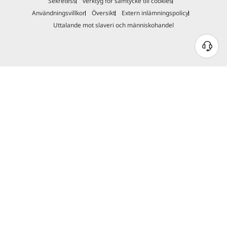
Sekretess
verktyg för samtycke till cookies
Användningsvillkor
Översikt
Extern inlämningspolicy
Uttalande mot slaveri och människohandel