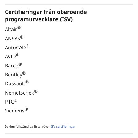
Certifieringar från oberoende
ULTIMAT MÅNGSIDIGHET
programutvecklare (ISV)
®
Prestanda för varje
Altair
®
ANSYS
bransch
®
AutoCAD
®
AVID
®
Barco
®
Bentley
®
Dassault
®
Nemetschek
®
PTC
®
Siemens
Se den fullständiga listan över
ISV-certifieringar