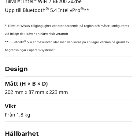
dedikerad NPU plus CPU och GPU-
Tillval*: Intel
WiFi 7 BE200 2x2be
enheter för upp till 335 TOPS. Perfekt
simu
®
®
Upp till Bluetooth
5.4 Intel vPro
**
för krävande arbetsflöden –
självf
arkitektonisk design, finansiell analys
* Tillvalet WWAN-tillgänglighet varierar beroende på region och måste konfigureras
och AI-drivna uppgifter.
vid inköp; det kräver en nätverksleverantör.
®
** Bluetooth
5.4 är maskinvaruklar men kan köras på en lägre version på grund av
begränsningar i operativsystemet
KRAFTFULL KOMBINERAD AI-
ACCELERATION
Design
Upplev AI-förbättrad
Mått (H × B × D)
produktivitet,
202 mm x 87 mm x 223 mm
kreativitet och
Vikt
Från 1,8 kg
säkerhet
ThinkStation P3 Ultra SFF Gen 2 kombinerar en
Hållbarhet