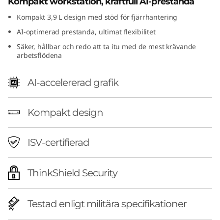
Kompakt workstation, kraftfull AI-prestanda
F
Kompakt 3,9 L design med stöd för fjärrhantering
G
AI-optimerad prestanda, ultimat flexibilitet
Säker, hållbar och redo att ta itu med de mest krävande
e
arbetsflödena
n
AI-accelererad grafik
2
Kompakt design
(
I
ISV-certifierad
n
ThinkShield Security
t
e
Testad enligt militära specifikationer