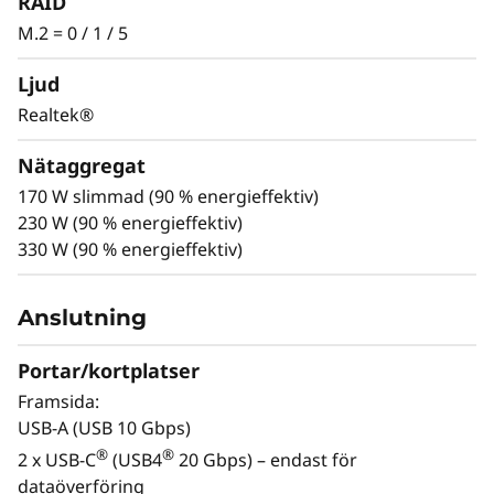
RAID
Intel vPro®, med integrerad NPU och NVIDIA
M.2 = 0 / 1 / 5
RTX™-grafik. Den bryter ny mark genom att
leverera AI-optimerad prestanda och ultimat
Ljud
flexibilitet i ett chassi på mindre än 4 liters total
Realtek®
volym.
Nätaggregat
170 W slimmad (90 % energieffektiv)
230 W (90 % energieffektiv)
330 W (90 % energieffektiv)
Anslutning
Portar/kortplatser
Bildskärm, tangentbord och mus är tillval och säljs separat.
Framsida:
USB-A (USB 10 Gbps)
®
®
2 x USB-C
(USB4
20 Gbps) – endast för
dataöverföring