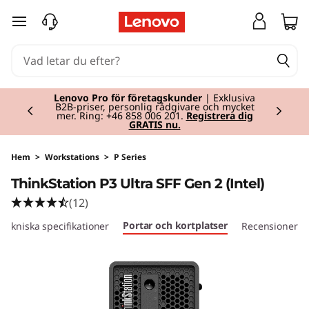
T
hoppa vidare till huvudinnehållet
h
i
Currently displaying item 2 of 2
n
Lenovo Pro för företagskunder
| Exklusiva
B2B-priser, personlig rådgivare och mycket
mer. Ring: +46 858 006 201.
Registrera dig
GRATIS nu.
k
S
Hem
>
Workstations
>
P Series
ThinkStation P3 Ultra SFF Gen 2 (Intel)
t
(12)
a
Portar och kortplatser
Tekniska specifikationer
Recensioner
t
i