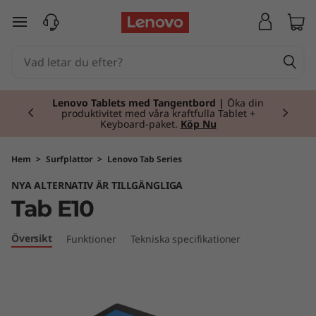
T
hoppa vidare till huvudinnehållet
a
b
Currently displaying item 2 of 2
E
Lenovo Tablets med Tangentbord |
Öka din
produktivitet med våra kraftfulla Tablet +
Keyboard-paket.
Köp Nu
1
0
Hem
>
Surfplattor
>
Lenovo Tab Series
NYA ALTERNATIV ÄR TILLGÄNGLIGA
Tab E10
Översikt
Funktioner
Tekniska specifikationer