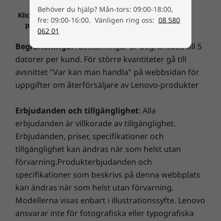
Behöver du hjälp? Mån-tors: 09:00-18:00,
Klara, färdiga, Go (1 GB-modell)
Klicka för att se all viktig information avseende
fre: 09:00-16:00. Vänligen ring oss:
08 580
priser, begränsningar, garantier och mer på
062 01
1 GB Tab E10 körs med Android™ Oreo™ Go
lenovo.com.
Begränsningar
: Beställningar är begränsade till 5
Edition, ett säkert och snabbt operativsystem
som utnyttjar pekplattans resurser på ett
datorer per kund. För större kvantiteter gå till
effektivt sätt. Det betyder att du får en
avsnittet "Var kan man handla" på webbsidan för
fantastisk upplevelse utan att behöva köpa en
uppgifter om återförsäljare av Lenovo-produkter
premiumenhet. Och nya versioner av det
välbekanta Google Apps innebär att du kan e-
Erbjudanden och tillgänglighet
: Alla
posta, få svar, hitta vägbeskrivningar och spela
erbjudanden är villkorade av tillgänglighet.
spel snabbare än någonsin.
Erbjudanden, priser, specifikationer och
tillgänglighet kan ändras när som helst utan
förvarning.Produkterbjudanden och
specifikationer som beskrivs på denna webbplats
kan ändras när som helst utan förvarning.
Modellerna visas enbart i illustrationssyfte. Lenovo
ansvarar inte för fotografiska eller typografiska