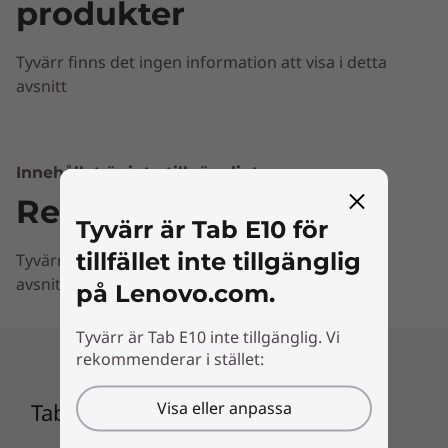
produkter
Tyvärr finns det ingen information att visa i detta
avsnitt
Innehållet är inte tillgängligt
Recensioner
Dela din enhet – och skydda barnen (2
Tyvärr är Tab E10 för
GB/3 GB-modell)
tillfället inte tillgänglig
Tyvärr finns det ingen information att visa i detta
avsnitt
Med specialfunktionen på 2 GB/3 GB Tab E10
på Lenovo.com.
kan varje familjemedlem få en skräddarsydd
upplevelse. Alla användare får ett eget konto
Tyvärr är Tab E10 inte tillgänglig. Vi
med egna inställningar, bakgrunder och
rekommenderar i stället:
konton på sociala medier. Detta ger
föräldrarna viss kontroll över vad deras barn
Visa eller anpassa
Tab E10
gör på nätet.