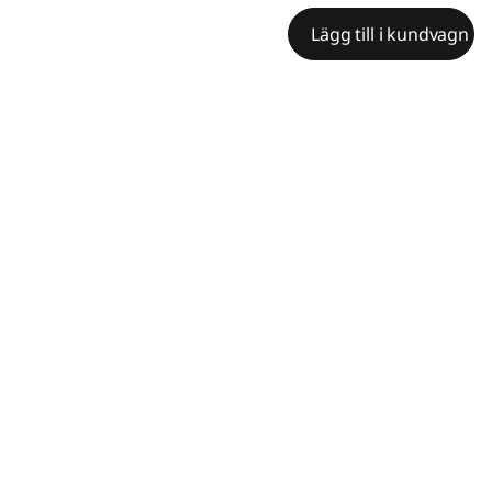
Lägg till i kundvagn
Betala direkt eller inom 30 dagar.
Maximalt ordervärde 150
000 kr.
Funktioner