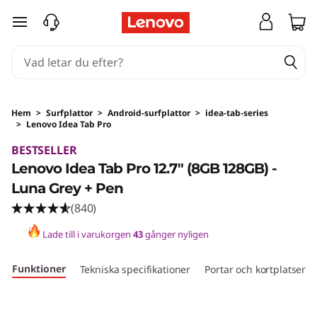
hoppa vidare till huvudinnehållet
Hem
>
Surfplattor
>
Android-surfplattor
>
idea-tab-series
>
Lenovo Idea Tab Pro
BESTSELLER
Lenovo Idea Tab Pro 12.7" (8GB 128GB) -
Luna Grey + Pen
(840)
Lade till i varukorgen
43
gånger nyligen
Funktioner
Tekniska specifikationer
Portar och kortplatser