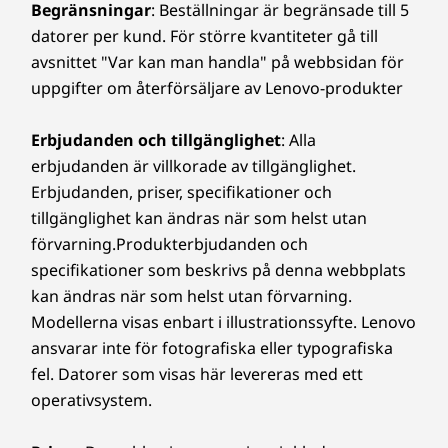
ytbeläggning mot reflexer och fingeravtryck.
Begränsningar
: Beställningar är begränsade till 5
®
Bluetooth
5.1
En löstagbar 4K-kamera och en löstagbar
7
-
DisplayPort™ 1.2-utgång
datorer per kund. För större kvantiteter gå till
* Wi-Fi 6E: * 6 GHz Wi-Fi 6E-funktionen är beroende av stöd från
högtalarpanel med två 5 W-högtalare och fyra
avsnittet "Var kan man handla" på webbsidan för
operativsystem, routrar/AP/gatewayer förberedda för Wi-Fi 6E
inbyggda mikrofoner ger fantastiska
uppgifter om återförsäljare av Lenovo-produkter
samt regionala myndighetscertifieringar och frekvenstilldelning.
8
-
Ethernet (RJ45)
videosamtal. Den medföljande magnetiska
pennan gör det enklare än någonsin att
Erbjudanden och tillgänglighet
: Alla
samarbeta med whiteboard.
Design
9
-
2 × USB-A 3.2 Gen 1
erbjudanden är villkorade av tillgänglighet.
Erbjudanden, priser, specifikationer och
Mått (H × B × D)
tillgänglighet kan ändras när som helst utan
10
-
Strömingång
600,6 mm × 615,3 mm × 273 mm
förvarning.Produkterbjudanden och
specifikationer som beskrivs på denna webbplats
Vikt
kan ändras när som helst utan förvarning.
12,0 kg
Modellerna visas enbart i illustrationssyfte. Lenovo
ansvarar inte för fotografiska eller typografiska
Penna
fel. Datorer som visas här levereras med ett
Passiv penna
På det moderna kontoret delar flera
operativsystem.
personer samma arbetsstation
Hållbarhet