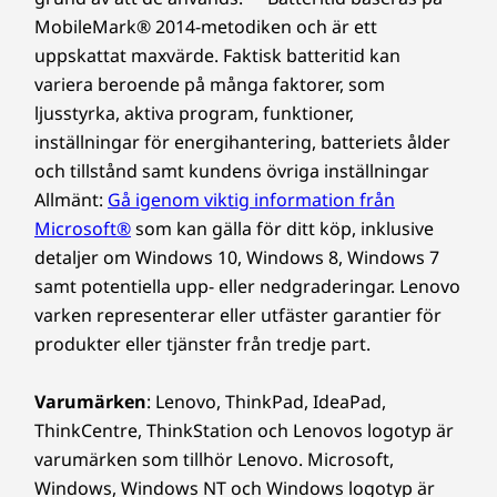
Nätaggregat
MobileMark® 2014-metodiken och är ett
uppskattat maxvärde. Faktisk batteritid kan
Hälsa besökarna välkomna
135 W rektangulär kontakt
variera beroende på många faktorer, som
ThinkSmart View Plus kan enkelt användas
Förinstallerad programvara
ljusstyrka, aktiva program, funktioner,
som en virtuell reception, så att personalen
Microsoft Teams
inställningar för energihantering, batteriets ålder
kan hälsa besökare och patienter välkomna för
ThinkSmart Manager
och tillstånd samt kundens övriga inställningar
en kontaktlös incheckning via videosamtal. Det
Allmänt:
Gå igenom viktig information från
är enkelt för IT-administratörerna att aktivera
Tjänster som ingår
Microsoft®
som kan gälla för ditt köp, inklusive
Virtual Front Desk-läget och konfigurera
3 år Lenovo Premier Support
detaljer om Windows 10, Windows 8, Windows 7
kontaktinformationen så att videosamtalen
1 år Deployment Professional Services
samt potentiella upp- eller nedgraderingar. Lenovo
dirigeras direkt till olika anställda som
1 år Maintenance Professional Services
varken representerar eller utfäster garantier för
fungerar som virtuella receptionister. Detta
passar perfekt på företag som vill ge kunder
produkter eller tjänster från tredje part.
Innehåll i förpackningen
och kollegor personlig assistans och samtidigt
ThinkSmart View Plus
göra mesta möjliga av begränsade resurser.
Varumärken
: Lenovo, ThinkPad, IdeaPad,
Kamera
ThinkCentre, ThinkStation och Lenovos logotyp är
Högtalarpanel
varumärken som tillhör Lenovo. Microsoft,
135 W nätadapter
Windows, Windows NT och Windows logotyp är
Magnetisk penna