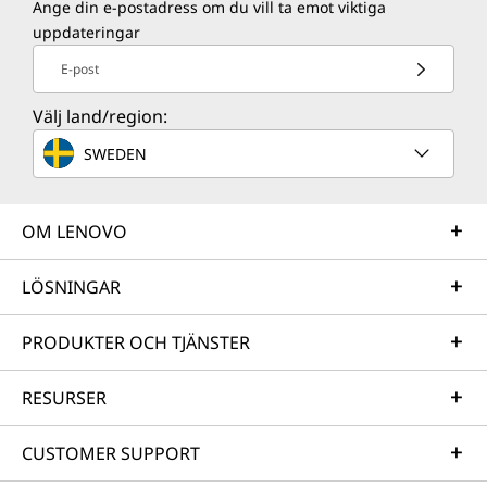
Ange din e-postadress om du vill ta emot viktiga
ThinkSmart View Plus ut medarbetarna och
uppdateringar
återgår till den säkra startskärmen.
E-post
Välj land/region:
SWEDEN
OM LENOVO
LÖSNINGAR
Specifikationerna kan variera beroende på region/modell.
PRODUKTER OCH TJÄNSTER
RESURSER
CUSTOMER SUPPORT