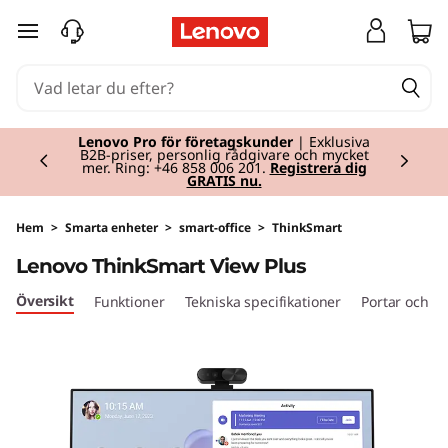
L
hoppa vidare till huvudinnehållet
e
n
Currently displaying item 2 of 2
o
Lenovo Pro för företagskunder
| Exklusiva
B2B-priser, personlig rådgivare och mycket
mer. Ring: +46 858 006 201.
Registrera dig
GRATIS nu.
v
o
Hem
>
Smarta enheter
>
smart-office
>
ThinkSmart
Lenovo ThinkSmart View Plus
T
Översikt
Funktioner
Tekniska specifikationer
Portar och ko
h
i
n