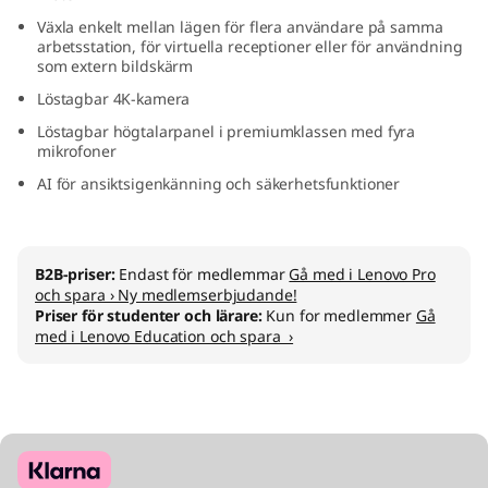
l
Växla enkelt mellan lägen för flera användare på samma
arbetsstation, för virtuella receptioner eller för användning
u
som extern bildskärm
Löstagbar 4K-kamera
s
Löstagbar högtalarpanel i premiumklassen med fyra
mikrofoner
AI för ansiktsigenkänning och säkerhetsfunktioner
B2B-priser:
Endast för medlemmar
Gå med i Lenovo Pro
och spara › Ny medlemserbjudande!
Priser för studenter och lärare:
Kun for medlemmer
Gå
med i Lenovo Education och spara ›