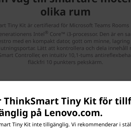
olika rum
rt Tiny Kit är certifierad för Microsoft Teams Rooms 
®
nerationens Intel
Core™ i3-processor. Den är en s
stro med en kompakt dator, gott om minne, lagring
lutningsportar. Lätt att kontrollera och dela innehåll
mart Controller, en intuitiv 10,1-tums antireflexbeh
fläckfri 10 punkters pekskärm.
 ThinkSmart Tiny Kit för tillf
lgänglig på Lenovo.com.
art Tiny Kit inte tillgänglig. Vi rekommenderar i stäl