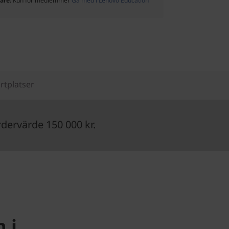
rare:
Kun for medlemmer
Gå med i Lenovo Education
rtplatser
ervärde 150 000 kr.
 i