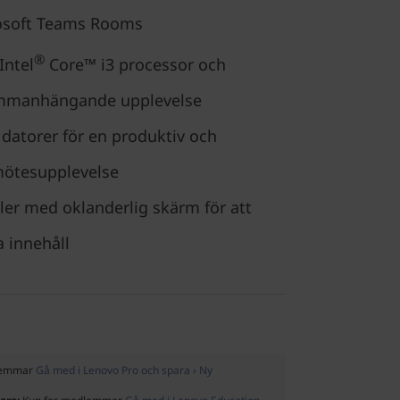
crosoft Teams Rooms
®
Intel
Core™ i3 processor och
ammanhängande upplevelse
 datorer för en produktiv och
mötesupplevelse
ler med oklanderlig skärm för att
a innehåll
dlemmar
Gå med i Lenovo Pro och spara › Ny