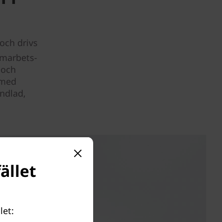
och drivs
amarbets-
 och
 med
andlad,
ället
let: