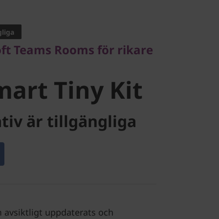
t Teams Rooms för rikare
gliga
rt Tiny Kit
soft Teams Rooms för rikare
art Tiny Kit
tiv är tillgängliga
avsiktligt uppdaterats och