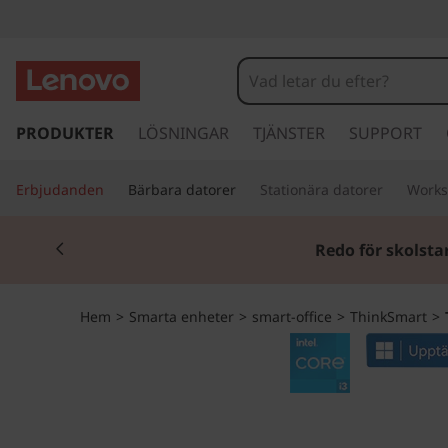
T
h
i
h
o
PRODUKTER
LÖSNINGAR
TJÄNSTER
SUPPORT
n
p
p
k
Erbjudanden
Bärbara datorer
Stationära datorer
Works
a
v
S
Currently displaying item 1 of 2
i
Redo för skolsta
d
m
a
r
a
Hem
>
Smarta enheter
>
smart-office
>
ThinkSmart
>
e
t
r
i
l
t
l
h