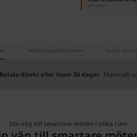
Priser för studenter och lä
och spara ›
er
Tekniska specifikationer
Portar och ko
Betala direkt eller inom 30 dagar.
Maximalt ord
Din väg till smartare möten i olika rum
in väg till smartare möten