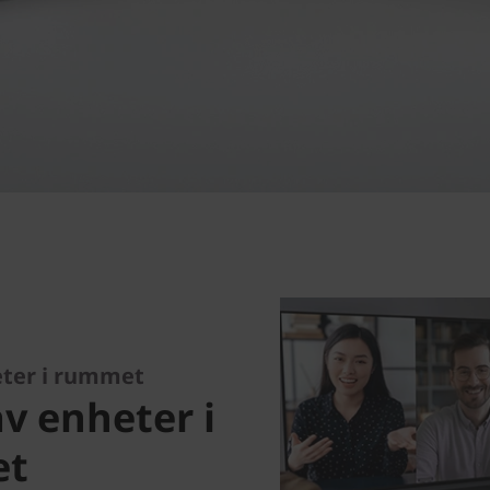
eter i rummet
v enheter i
et