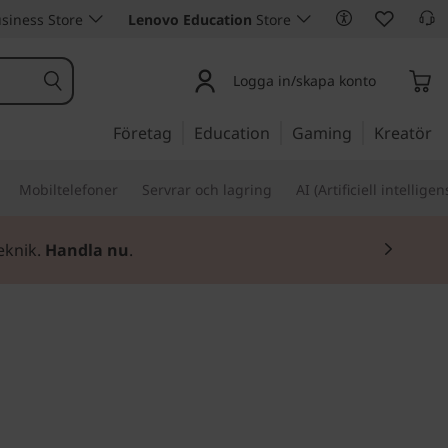
siness Store
Lenovo Education
Store
Logga in/skapa konto
Företag
Education
Gaming
Kreatör
Mobiltelefoner
Servrar och lagring
AI (Artificiell intelligen
eknik.
Handla nu
.