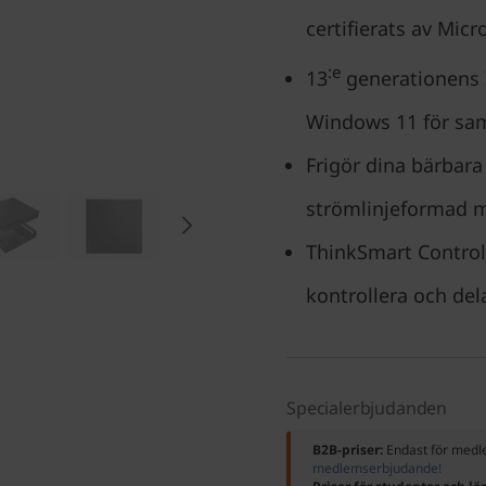
certifierats av Mi
:e
13
generationens 
Windows 11 för s
Frigör dina bärbara
strömlinjeformad 
ThinkSmart Control
kontrollera och del
Specialerbjudanden
B2B-priser:
Endast för me
medlemserbjudande!