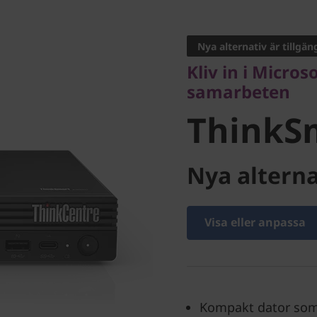
Kliv in i Microsof
samarbeten
Nya alternativ är tillgän
ThinkSma
Kliv in i Micro
samarbeten
ThinkSm
Nya alterna
Visa eller anpassa
Kompakt dator som 