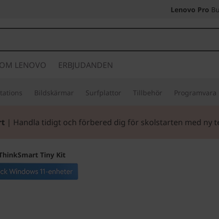
Lenovo Pro
Bu
OM LENOVO
ERBJUDANDEN
tations
Bildskärmar
Surfplattor
Tillbehör
Programvara
rt
| Handla tidigt och förbered dig för skolstarten med ny t
ThinkSmart Tiny Kit