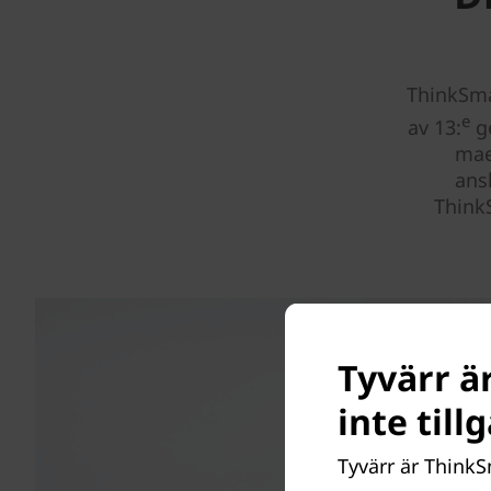
ThinkSma
e
av 13:
ge
mae
ans
ThinkS
Tyvärr är
inte til
Tyvärr är ThinkSm