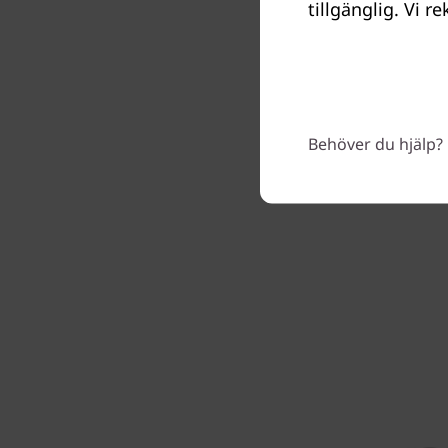
tillgänglig. Vi r
innehål
en Lin
Behöver du hjälp? 