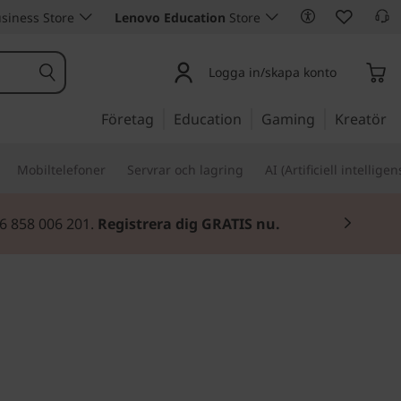
siness Store
Lenovo Education
Store
Logga in/skapa konto
Företag
Education
Gaming
Kreatör
Mobiltelefoner
Servrar och lagring
AI (Artificiell intelligen
46 858 006 201.
Registrera dig GRATIS nu.