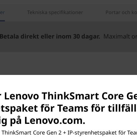
er
Tekniska specifikationer
Portar och ko
Betala direkt eller inom 30 dagar.
Maximalt ord
UPPLEV ETT AI-OPTIMERAT KONFERENSSYSTE
r Lenovo ThinkSmart Core Gen
gradera dina mötesrum
spaket för Teams för tillfäll
Teams-innovationer
lig på Lenovo.com.
art Core Gen 2 + IP-styrenhetspaket för Microsoft T
o ThinkSmart Core Gen 2 + IP-styrenhetspaket för Tea
ära komponenter för dina stora mötesutrymmen. P