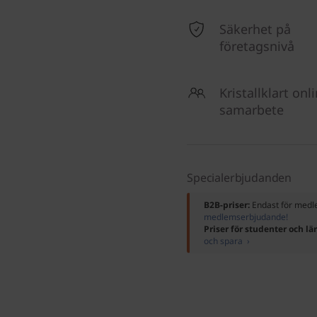
Säkerhet på
företagsnivå
Kristallklart onl
samarbete
Specialerbjudanden
B2B-priser:
Endast för me
medlemserbjudande!
Priser för studenter och lä
och spara ›