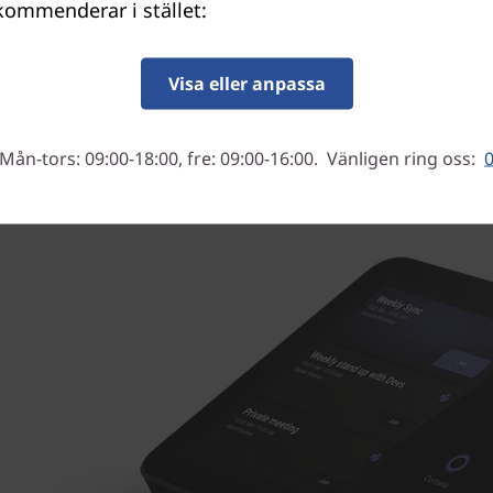
ekommenderar i stället:
ler Core Gen 2-datorenheten och Lenovo IP-styrenh
®
k Box för minimala kablar. Den drivs av Intel
Core™ 
processor och ger tillförlitlig prestanda, AI-baserade
Visa eller anpassa
produktivitetsfunktioner och sömlöst samarbete.
Mån-tors: 09:00-18:00, fre: 09:00-16:00. Vänligen ring oss:
0