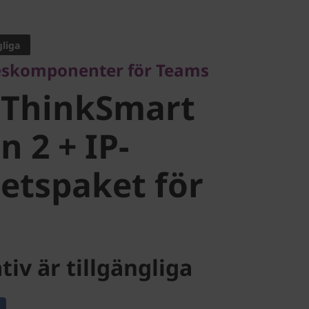
omponenter för Teams
ThinkSmart
gliga
skomponenter för Teams
2 + IP-
 ThinkSmart
tspaket för
n 2 + IP-
etspaket för
tiv är tillgängliga