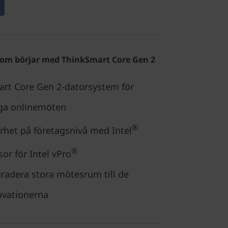
om börjar med ThinkSmart Core Gen 2
art Core Gen 2-datorsystem för
iga onlinemöten
®
rhet på företagsnivå med Intel
®
or för Intel vPro
gradera stora mötesrum till de
ovationerna