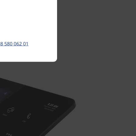
eten med
Ultra-
8 580 062 01