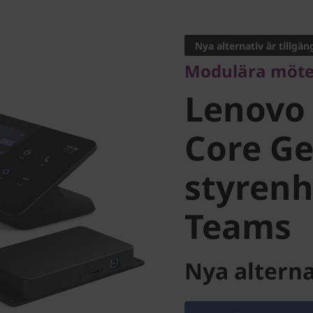
Modulära mötesk
Lenovo 
Nya alternativ är tillgän
Modulära möte
Core Gen 
Lenovo
styrenhe
Core Ge
styrenh
Teams
Teams
Nya alterna