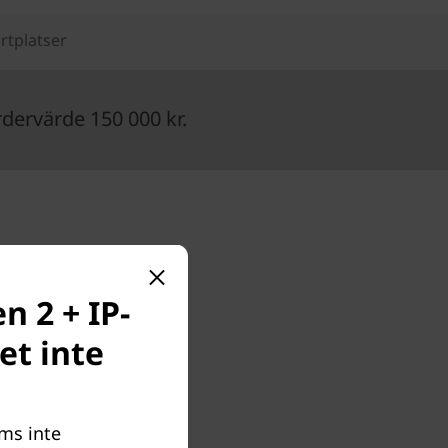
rtplatser
ervärde 150 000 kr.
M
 2 + IP-
 med
et inte
eams har
ms inte
aketet