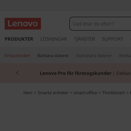
L
e
n
h
o
PRODUKTER
LÖSNINGAR
TJÄNSTER
SUPPORT
o
p
p
v
Erbjudanden
Bärbara datorer
Stationära datorer
Works
a
v
o
Currently displaying item 2 of 2
i
Lenovo Pro för företagskunder
| Exklus
d
T
a
r
h
Hem
>
Smarta enheter
>
smart-office
>
ThinkSmart
>
e
t
i
i
l
n
l
h