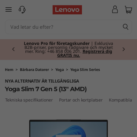
Y
hoppa vidare till huvudinnehållet
o
g
Currently displaying item 2 of 2
a
Lenovo Pro för företagskunder
| Exklusiva
B2B-priser, personlig rådgivare och mycket
mer. Ring: +46 858 006 201.
Registrera dig
GRATIS nu.
S
l
Hem
>
Bärbara Datorer
>
Yoga
>
Yoga Slim Series
NYA ALTERNATIV ÄR TILLGÄNGLIGA
i
Yoga Slim 7 Gen 5 (13" AMD)
m
Tekniska specifikationer
Portar och kortplatser
Kompatibla ti
7
G