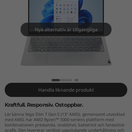
e
n
5
Nya alternativ är tillgängliga
(
1
3
Yoga Slim 7 Gen 5 (13" AMD)
"
+8
A
Handla liknande produkt
M
Kraftfull. Responsiv. Ostoppbar.
D
Lär känna Yoga Slim 7 Gen 5 (13" AMD), gemensamt utvecklad
med AMD, har AMD Ryzen™ 5000-seriens plattform med
)
kombinationen prestanda, snabbhet, batteritid och fantastisk
grafik. Den levererar verkligt uppslukande underhållning och