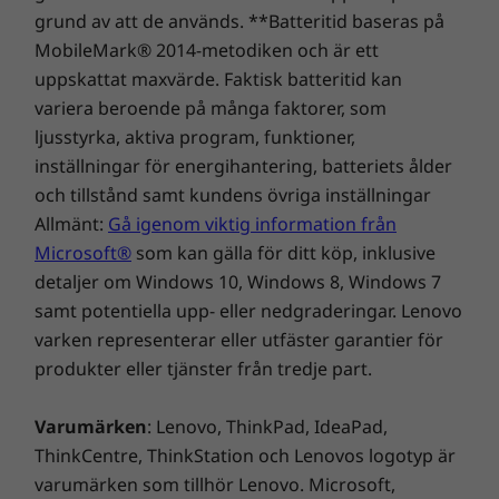
utvalda marknader kan du dessutom prata
grund av att de används. **Batteritid baseras på
med den digitala assistenten Alexa, nu med
MobileMark® 2014-metodiken och är ett
förbättrat användargränssnitt och utökade
uppskattat maxvärde. Faktisk batteritid kan
funktioner.
variera beroende på många faktorer, som
ljusstyrka, aktiva program, funktioner,
inställningar för energihantering, batteriets ålder
och tillstånd samt kundens övriga inställningar
Allmänt:
Gå igenom viktig information från
Microsoft®
som kan gälla för ditt köp, inklusive
detaljer om Windows 10, Windows 8, Windows 7
samt potentiella upp- eller nedgraderingar. Lenovo
varken representerar eller utfäster garantier för
Elegant och lätt
produkter eller tjänster från tredje part.
Yoga Slim 7 Gen 5 (13" AMD) bärbar dator är
Varumärken
: Lenovo, ThinkPad, IdeaPad,
sandblästrad och anodiserad för en elegant
ThinkCentre, ThinkStation och Lenovos logotyp är
yta och finns i Iron Grey och Light Silver. Den
varumärken som tillhör Lenovo. Microsoft,
har en otroligt snygg profil med böjda,