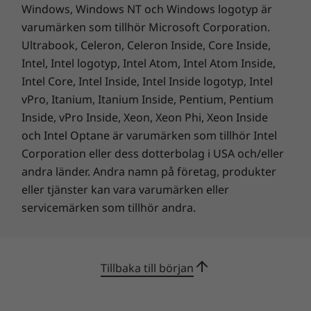
Windows, Windows NT och Windows logotyp är
vinklade kanter och en rundad bakkant för
varumärken som tillhör Microsoft Corporation.
bekvämt grepp. Den har ett specialdesignat
Ultrabook, Celeron, Celeron Inside, Core Inside,
tangentbord med en tillfredsställande
Intel, Intel logotyp, Intel Atom, Intel Atom Inside,
skrivupplevelse trots sin låga höjd för att få
den tunna profilen.
Intel Core, Intel Inside, Intel Inside logotyp, Intel
vPro, Itanium, Itanium Inside, Pentium, Pentium
Inside, vPro Inside, Xeon, Xeon Phi, Xeon Inside
och Intel Optane är varumärken som tillhör Intel
Corporation eller dess dotterbolag i USA och/eller
andra länder. Andra namn på företag, produkter
eller tjänster kan vara varumärken eller
servicemärken som tillhör andra.
Köp den här datorn och få en kostnadsfri
uppgradering till Windows 11 när det blir
Tillbaka till början
1
tillgängligt.