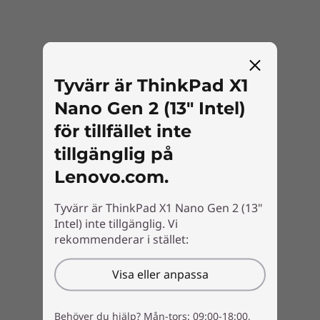
* Tillgänglighet till WWAN som tillval varierar beroende på region, måste
konfigureras vid köptillfället och kräver nätverksabonnemang.
Tyvärr är ThinkPad X1
Nano Gen 2 (13" Intel)
för tillfället inte
tillgänglig på
Lenovo.com.
Tyvärr är ThinkPad X1 Nano Gen 2 (13"
Hållbarhet är en självklarhet
Intel) inte tillgänglig. Vi
rekommenderar i stället:
Bärbara ThinkPad-datorer har en perfekt
balans mellan tillförlitlighet och hållbarhet, och
Visa eller anpassa
de testas enligt 12 militära standarder och
över 200 kvalitetskontroller för att garantera
att de fungerar under extrema förhållanden.
Behöver du hjälp? Mån-tors: 09:00-18:00,