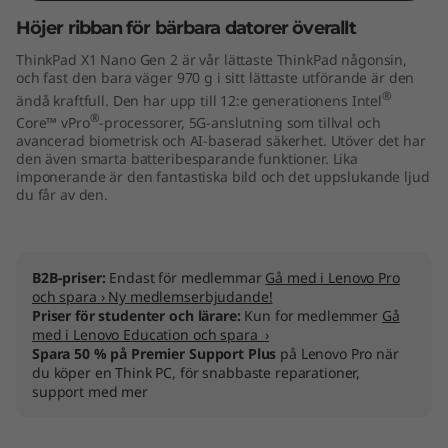
"
Höjer ribban för bärbara datorer överallt
ThinkPad X1 Nano Gen 2 är vår lättaste ThinkPad någonsin,
I
och fast den bara väger 970 g i sitt lättaste utförande är den
®
ändå kraftfull. Den har upp till 12:e generationens Intel
n
®
Core™ vPro
-processorer, 5G-anslutning som tillval och
avancerad biometrisk och AI-baserad säkerhet. Utöver det har
t
den även smarta batteribesparande funktioner. Lika
imponerande är den fantastiska bild och det uppslukande ljud
e
du får av den.
l
)
B2B-priser:
Endast för medlemmar
Gå med i Lenovo Pro
och spara › Ny medlemserbjudande!
Priser för studenter och lärare:
Kun for medlemmer
Gå
med i Lenovo Education och spara ›
Spara 50 % på Premier Support Plus
på Lenovo Pro när
du köper en Think PC, för snabbaste reparationer,
support med mer