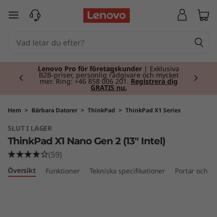
T
hoppa vidare till huvudinnehållet
h
i
Currently displaying item 2 of 2
n
Lenovo Pro för företagskunder
| Exklusiva
B2B-priser, personlig rådgivare och mycket
mer. Ring: +46 858 006 201.
Registrera dig
GRATIS nu.
k
P
Hem
>
Bärbara Datorer
>
ThinkPad
>
ThinkPad X1 Series
SLUT I LAGER
a
ThinkPad X1 Nano Gen 2 (13" Intel)
d
(59)
Översikt
Funktioner
Tekniska specifikationer
Portar och ko
X
1