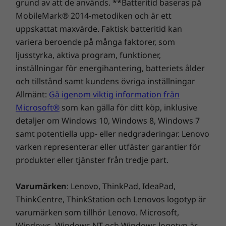
grund av att de används. **Batteritid baseras på
funktioner
Nätaggregat
MobileMark® 2014-metodiken och är ett
Smarta, ultraportabla ThinkPad X1 Nano väger
uppskattat maxvärde. Faktisk batteritid kan
65 W (med Rapid Charge)
bara 0,97 kg i sitt lättaste utförande. Ändå kan
variera beroende på många faktorer, som
den tack vare Computer Vision och en infraröd
Dockning som stöds
ljusstyrka, aktiva program, funktioner,
MIPI FHD-hybridkamera (båda finns som tillval)
USB-C-kabeldock
inställningar för energihantering, batteriets ålder
automatiskt dämpa ljuset på skärmen när den
ThinkPad Thunderbolt™ 4 Dock
och tillstånd samt kundens övriga inställningar
inte används och varna dig om någon tittar
Allmänt:
Gå igenom viktig information från
över din axel. Den tänker till och med på din
Dockningsstationer säljs separat.
Microsoft®
som kan gälla för ditt köp, inklusive
digitala hälsa, genom att den påminner dig om
detaljer om Windows 10, Windows 8, Windows 7
att ta regelbundna pauser och undvika dålig
Förpackningens innehåll
samt potentiella upp- eller nedgraderingar. Lenovo
hållning.
ThinkPad X1 Nano Gen 2
varken representerar eller utfäster garantier för
USB-C 65 W (förberedd för Rapid Charge)
produkter eller tjänster från tredje part.
Snabbstartguide
Varumärken
: Lenovo, ThinkPad, IdeaPad,
Specifikationerna kan variera beroende på region/modell.
ThinkCentre, ThinkStation och Lenovos logotyp är
varumärken som tillhör Lenovo. Microsoft,
Windows, Windows NT och Windows logotyp är