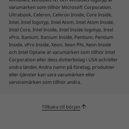
varumärken som tillhör Microsoft Corporation.
Ultrabook, Celeron, Celeron Inside, Core Inside,
Förbättrad säkerhet, både inuti och
Intel, Intel logotyp, Intel Atom, Intel Atom Inside,
utanpå
Intel Core, Intel Inside, Intel Inside logotyp, Intel
vPro, Itanium, Itanium Inside, Pentium, Pentium
ThinkShield-säkerhetsfunktionerna på
ThinkPad X1 Nano har bland annat avancerad
Inside, vPro Inside, Xeon, Xeon Phi, Xeon Inside
AI och biometriteknik. Givarna för
och Intel Optane är varumärken som tillhör Intel
användarnärvaro låser din dator när du går
Corporation eller dess dotterbolag i USA och/eller
iväg, och det finns ett sekretesskydd till
andra länder. Andra namn på företag, produkter
webbkameran så att du kan stänga
eller tjänster kan vara varumärken eller
webbkameran mekaniskt. Data krypteras av
servicemärken som tillhör andra.
Discrete Trusted Platform Module (dTPM), och
du kan logga in säkert med bara
fingeravtrycket.
Tillbaka till början