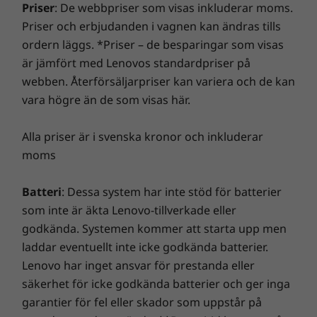
WLAN: WiFi 6E
Priser
: De webbpriser som visas inkluderar moms.
IT-investering med en förbättrad säkerhet som avvärjer
på ThinkPad X1 Nano att ta ditt lyssnande till
®
Bluetooth
5.2
Priser och erbjudanden i vagnen kan ändras tills
annonsprogram, skadlig kod och andra hot. Se till att
nya höjder med sitt fantastiska, uppslukande
ordern läggs. *Priser – de besparingar som visas
du får en riktigt spännande virtuell resa!
®
ljud. Den är klar för Dolby Voice
och dämpar
* Tillgänglighet till WWAN som tillval varierar beroende på region, måste
är jämfört med Lenovos standardpriser på
aktivt bakgrundsljudet för att ge dig den bästa
konfigureras vid köptillfället och kräver nätverksabonnemang.
webben. Återförsäljarpriser kan variera och de kan
upplevelsen vid ljud/videokonferenser. Och
vara högre än de som visas här.
med 360-graders quad array-
Portar/kortplatser
fjärrfältsmikrofoner kommer du att höras klart
2 × USB-C Thunderbolt™ 4
och tydligt under varje samtal.
Alla priser är i svenska kronor och inkluderar
Kombinerad hörlur/mikrofon
moms
Överföringshastigheten via USB-portarna är ungefärlig och beror på många faktorer,
Batteri
: Dessa system har inte stöd för batterier
som bearbetningskapacitet hos värd/kringutrustning, filattribut, systemkonfiguration
som inte är äkta Lenovo-tillverkade eller
och driftmiljö. Faktisk hastighet varierar och kan vara lägre än förväntat.
godkända. Systemen kommer att starta upp men
laddar eventuellt inte icke godkända batterier.
Tangentbord
Lenovo har inget ansvar för prestanda eller
Spillsäkert
säkerhet för icke godkända batterier och ger inga
Bakgrundsbelysning med vitt LED-ljus
garantier för fel eller skador som uppstår på
Samtalskontrollknappar (F9–F11)
Så lätt, men ändå full av strålande