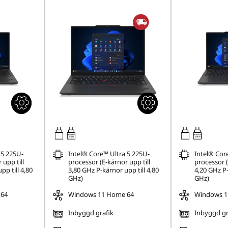
65W-65W
65W-65W
USB PD
USB PD
 5 225U-
Intel® Core™ Ultra 5 225U-
Intel® Cor
 upp till
processor (E-kärnor upp till
processor (
pp till 4,80
3,80 GHz P-kärnor upp till 4,80
4,20 GHz P-
GHz)
GHz)
 64
Windows 11 Home 64
Windows 11
Inbyggd grafik
Inbyggd gr