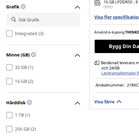
16 GB LPDDR5X - 8
Grafik
(lött)
Visa fler specifikati
256 GB SSD M.2 22
Gen4 TLC Opal
13,3" WUXGA (1 920 
Använd e-kupong
THINK
Integrated (3)
IPS, antireflex, ing
pekskärm, 100 % s
Bygg Din Da
cd/m² (nit), 60 Hz
Minne (GB)
Beräknad leverans m
32 GB (1)
och 24/08
Leveransalternativ 
16 GB (2)
Artikelnummer:
21RK
Visa färre
Hårddisk
1 TB (1)
256 GB (2)