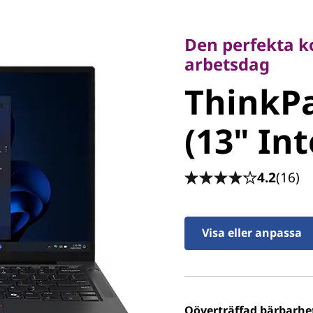
Den perfekta kom
arbetsdag
Den perfekta k
ThinkPa
arbetsdag
ThinkPa
(13" Inte
(13" Int
4.2
(16)
Visa eller anpassa
Oöverträffad bärbarhe