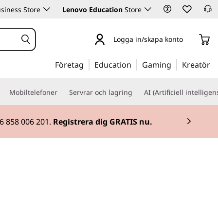
siness Store
Lenovo Education
Store
Logga in/skapa konto
Företag
Education
Gaming
Kreatör
Mobiltelefoner
Servrar och lagring
AI (Artificiell intelligen
46 858 006 201.
Registrera dig GRATIS nu.