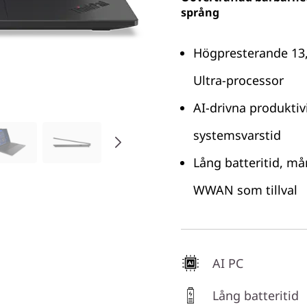
språng
Högpresterande 13,
Ultra-processor
AI-drivna produkti
systemsvarstid
Lång batteritid, må
WWAN som tillval
AI PC
Lång batteritid