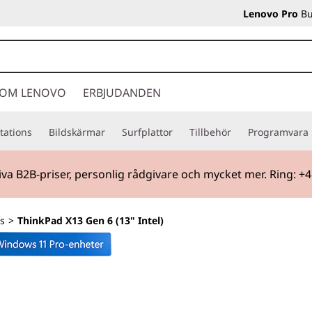
Lenovo Pro
Bu
OM LENOVO
ERBJUDANDEN
tations
Bildskärmar
Surfplattor
Tillbehör
Programvara
iva B2B-priser, personlig rådgivare och mycket mer. Ring: +
s
>
ThinkPad X13 Gen 6 (13" Intel)