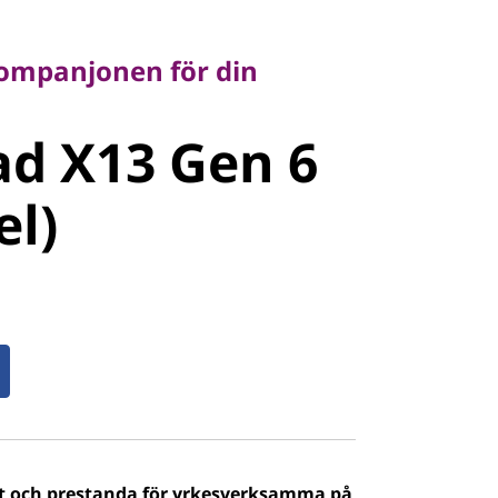
panjonen för din
ompanjonen för din
d X13 Gen 6
d X13 Gen 6
l)
el)
t och prestanda för yrkesverksamma på