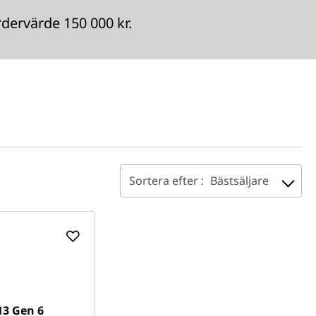
ervärde 150 000 kr.
Sortera efter :
Bästsäljare
13 Gen 6