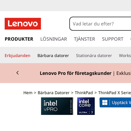
T
h
i
h
o
PRODUKTER
LÖSNINGAR
TJÄNSTER
SUPPORT
n
p
p
k
Erbjudanden
Bärbara datorer
Stationära datorer
Works
a
v
P
Currently displaying item 2 of 2
i
Lenovo Pro för företagskunder
| Exklus
d
a
a
r
d
Hem
>
Bärbara Datorer
>
ThinkPad
>
ThinkPad X Serie
e
t
X
i
l
1
l
h