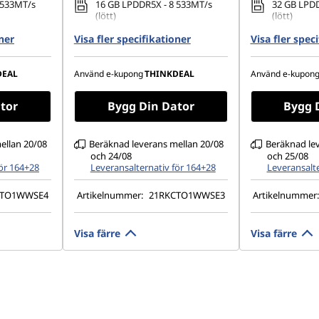
 533MT/s
16 GB LPDDR5X - 8 533MT/s
32 GB LPDD
(lött)
(lött)
oner
80 PCIe
Visa fler specifikationer
256 GB SSD M.2 2280 PCIe
Visa fler spec
1 TB SSD M
Gen4 TLC Opal
TLC Opal
× 1 200),
13,3" WUXGA (1 920 × 1 200),
13,3" WUXGA
DEAL
Använd e-kupong
THINKDEAL
Använd e-kupon
en
IPS, antireflex, ingen
IPS, antire
RGB, 400
pekskärm, 100 % sRGB, 400
pekskärm, 
tor
Bygg Din Dator
Bygg 
cd/m² (nit), 60 Hz
cd/m² (nit)
ellan 20/08
Beräknad leverans mellan 20/08
Beräknad le
och 24/08
och 25/08
för 164+28
Leveransalternativ för 164+28
Leveransalte
CTO1WWSE4
Artikelnummer:
21RKCTO1WWSE3
Artikelnummer
Visa färre
Visa färre