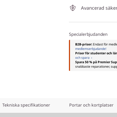
Avancerad säke
Specialerbjudanden
B2B-priser:
Endast för me
medlemserbjudande!
Priser för studenter och lä
och spara ›
Spara 50 % på Premier Sup
snabbaste reparationer, su
Tekniska specifikationer
Portar och kortplatser