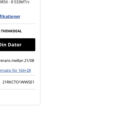
R5X - 8 533MT/s
ifikationer
.2 2280 PCIe Gen4
 (1 920 × 1 200),
g
THINKDEAL
flex, ingen
100 % sRGB, 400
Din Dator
, 60 Hz
verans mellan 21/08
rnativ för 164+28
:
21RKCTO1WWSE1