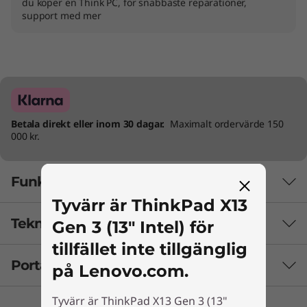
du köper en Think PC, för snabbaste reparationer,
support med mer
Betala direkt eller inom 30 dagar.
Maximalt ordervärde 150
000 kr.
Funktioner
Tyvärr är ThinkPad X13
Tekniska specifikationer
Gen 3 (13" Intel) för
tillfället inte tillgänglig
Portar och kortplatser
på Lenovo.com.
Batteri
Tyvärr är ThinkPad X13 Gen 3 (13"
Upp till 9,1 timmar*, 41 Wh (MM18)