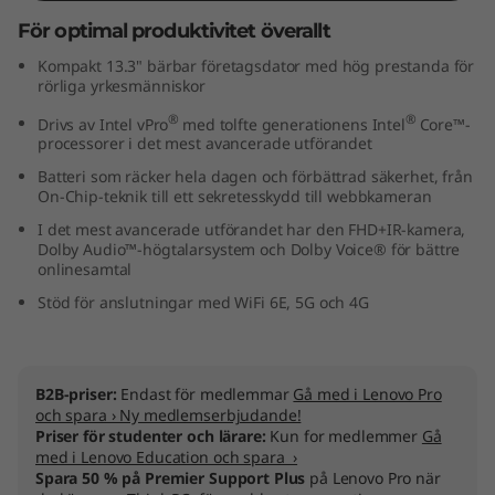
t
För optimal produktivitet överallt
Kompakt 13.3" bärbar företagsdator med hög prestanda för
e
rörliga yrkesmänniskor
l
®
®
Drivs av Intel vPro
med tolfte generationens Intel
Core™-
processorer i det mest avancerade utförandet
)
Batteri som räcker hela dagen och förbättrad säkerhet, från
On-Chip-teknik till ett sekretesskydd till webbkameran
I det mest avancerade utförandet har den FHD+IR-kamera,
Dolby Audio™-högtalarsystem och Dolby Voice® för bättre
onlinesamtal
Stöd för anslutningar med WiFi 6E, 5G och 4G
B2B-priser:
Endast för medlemmar
Gå med i Lenovo Pro
och spara › Ny medlemserbjudande!
Priser för studenter och lärare:
Kun for medlemmer
Gå
med i Lenovo Education och spara ›
Spara 50 % på Premier Support Plus
på Lenovo Pro när