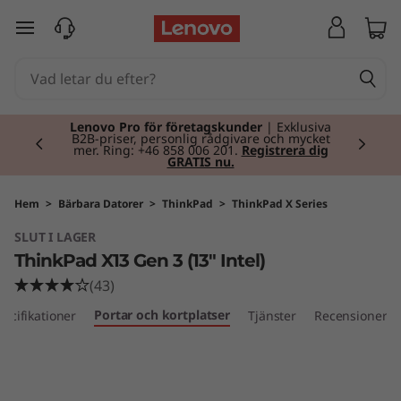
T
hoppa vidare till huvudinnehållet
h
i
Currently displaying item 2 of 2
n
Lenovo Pro för företagskunder
| Exklusiva
B2B-priser, personlig rådgivare och mycket
mer. Ring: +46 858 006 201.
Registrera dig
GRATIS nu.
k
P
Hem
>
Bärbara Datorer
>
ThinkPad
>
ThinkPad X Series
SLUT I LAGER
a
ThinkPad X13 Gen 3 (13" Intel)
d
(43)
Portar och kortplatser
pecifikationer
Tjänster
Recensioner
X
1