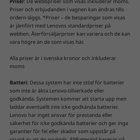
®
fel. Datorer som visas här levereras med ett
Tile
-förberedd
är smidig att använda och startar blixtsnabbt. Du får
Kensington Nano Security Slot™
operativsystem.
* WiFi 6E kräver Windows 11 Pro. Funktionen kräver stöd från
en snabbare och mer tillförlitlig internetupplevelse
operativsystem, routrar/AP/gateways förberedda för WiFi 6E samt
med förbättrade anslutningsmöjligheter. Skydda din
Ljud
Priser
: De webbpriser som visas inkluderar moms.
regionala regleringscertifieringar och frekvenstilldelning.
IT-investering med en förbättrad säkerhet som avvärjer
Dolby Audio™-högtalarsystem
Priser och erbjudanden i vagnen kan ändras tills
annonsprogram, skadlig kod och andra hot. Se till att
®
Dolby Voice
ordern läggs. *Priser – de besparingar som visas
du får en riktigt spännande virtuell resa!
** Tillgänglighet till WWAN som tillval varierar beroende på region, måste
2 × framåtriktade mikrofoner
är jämfört med Lenovos standardpriser på
konfigureras vid köptillfället och kräver nätverksabonnemang.
webben. Återförsäljarpriser kan variera och de kan
Vikt
vara högre än de som visas här.
Från 1,19 kg
Alla priser är i svenska kronor och inkluderar
Mått (H × B × D)
moms
Från 18,10 × 305,8 × 217,56 mm
Batteri
: Dessa system har inte stöd för batterier
Tangentbord
som inte är äkta Lenovo-tillverkade eller
Spillsäkert
godkända. Systemen kommer att starta upp men
TrackPoint
laddar eventuellt inte icke godkända batterier.
TrackPad: 115 mm