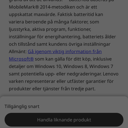
Lenovo har inget ansvar för prestanda eller
Tillval: Bakgrundsbelysning med vitt LED-ljus
säkerhet för icke godkända batterier och ger inga
Portar/kortplatser
garantier för fel eller skador som uppstår på
grund av att de används. **Batteritid baseras på
2 × USB-A 3.2 Gen 1
2 × USB-C Thunderbolt™ 4
MobileMark® 2014-metodiken och är ett
HDMI 2.0b
uppskattat maxvärde. Faktisk batteritid kan
Kombinerad hörlur/mikrofon
variera beroende på många faktorer, som
Tillval: SIM
ljusstyrka, aktiva program, funktioner,
Tillval: Smartkortläsare
inställningar för energihantering, batteriets ålder
och tillstånd samt kundens övriga inställningar
Överföringshastigheten via USB-portarna är ungefärlig och beror på många faktorer,
Allmänt:
Gå igenom viktig information från
som bearbetningskapacitet hos värd/kringutrustning, filattribut, systemkonfiguration
Microsoft®
som kan gälla för ditt köp, inklusive
och driftmiljö. Faktisk hastighet varierar och kan vara lägre än förväntat.
detaljer om Windows 10, Windows 8, Windows 7
samt potentiella upp- eller nedgraderingar. Lenovo
Hållbarhet
varken representerar eller utfäster garantier för
Tillgänglig snart
97 % återvunnen PCC-plast i högtalarhöljet
produkter eller tjänster från tredje part.
Beslut, beslut…
25 % återvunnen PCC-plast har använts till 57,4 Wh-
Handla liknande produkt
batterifacket