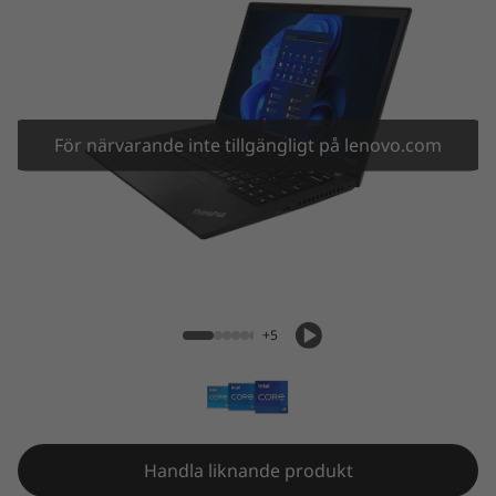
3
G
e
n
För närvarande inte tillgängligt på lenovo.com
3
(
ThinkPad X13 Gen 3 (13" Intel)
1
3
+5
"
I
n
Handla liknande produkt