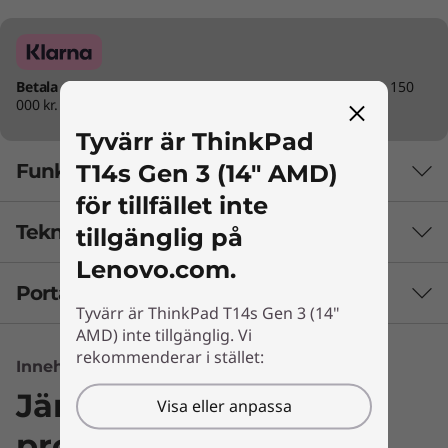
Betala direkt eller inom 30 dagar.
Maximalt ordervärde 150
000 kr.
Tyvärr är ThinkPad
T14s Gen 3 (14" AMD)
Funktioner
för tillfället inte
Tekniska specifikationer
tillgänglig på
Lenovo.com.
Portar och kortplatser
Tyvärr är ThinkPad T14s Gen 3 (14"
Batteri
AMD) inte tillgänglig. Vi
57 Wh
rekommenderar i stället:
Stöd för Rapid Charge
Innehållet är inte tillgängligt
Jämför liknande
Visa eller anpassa
Kamera
produkter
HD RGB med sekretesskydd