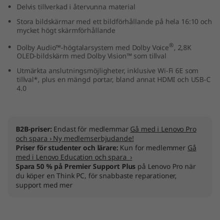
Delvis tillverkad i återvunna material
M
Stora bildskärmar med ett bildförhållande på hela 16:10 och
D
mycket högt skärmförhållande
®
Dolby Audio™-högtalarsystem med Dolby Voice
, 2,8K
)
OLED-bildskärm med Dolby Vision™ som tillval
Utmärkta anslutningsmöjligheter, inklusive Wi-Fi 6E som
tillval*, plus en mängd portar, bland annat HDMI och USB-C
4.0
B2B-priser:
Endast för medlemmar
Gå med i Lenovo Pro
och spara › Ny medlemserbjudande!
Priser för studenter och lärare:
Kun for medlemmer
Gå
med i Lenovo Education och spara ›
Spara 50 % på Premier Support Plus
på Lenovo Pro när
du köper en Think PC, för snabbaste reparationer,
support med mer