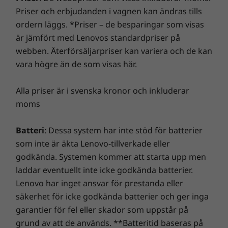
skärmar har ett bildförhållande på hela 16:10,
TrackPoint
Priser och erbjudanden i vagnen kan ändras tills
annonsprogram, skadlig kod och andra hot. Se till att
vilket ger större skärmutrymme i höjdled.
TrackPad
ordern läggs. *Priser – de besparingar som visas
du får en riktigt spännande virtuell resa!
Denna bärbara dator har dessutom ett
är jämfört med Lenovos standardpriser på
överlägset Dolby Audio™-högtalarsystem med
Portar/kortplatser
webben. Återförsäljarpriser kan variera och de kan
®
Dolby Voice
, AI-baserad teknik för dämpning
USB-C 4.0 Gen 3
vara högre än de som visas här.
av bakgrundsljud, samt FHD + IR-webbkamera
USB-C 3.2 Gen 2
som tillval.
2 × USB-A 3.2 Gen 1
Alla priser är i svenska kronor och inkluderar
HDMI 2.0b
moms
Kombinerad hörlur/mikrofon
Batteri
: Dessa system har inte stöd för batterier
Överföringshastigheten via USB-portarna är ungefärlig och beror på många faktorer,
som inte är äkta Lenovo-tillverkade eller
som bearbetningskapacitet hos värd/kringutrustning, filattribut, systemkonfiguration
godkända. Systemen kommer att starta upp men
och driftmiljö. Faktisk hastighet varierar och kan vara lägre än förväntat.
laddar eventuellt inte icke godkända batterier.
Lenovo har inget ansvar för prestanda eller
Stöd för dockningsstation
säkerhet för icke godkända batterier och ger inga
ThinkPad USB-C Dock
garantier för fel eller skador som uppstår på
Adapter
grund av att de används. **Batteritid baseras på