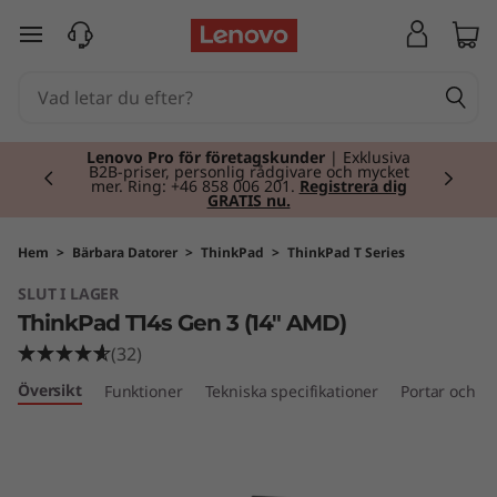
T
hoppa vidare till huvudinnehållet
h
i
Currently displaying item 2 of 2
n
Lenovo Pro för företagskunder
| Exklusiva
B2B-priser, personlig rådgivare och mycket
mer. Ring: +46 858 006 201.
Registrera dig
GRATIS nu.
k
P
Hem
>
Bärbara Datorer
>
ThinkPad
>
ThinkPad T Series
SLUT I LAGER
a
ThinkPad T14s Gen 3 (14" AMD)
d
(32)
Översikt
Funktioner
Tekniska specifikationer
Portar och ko
T
1