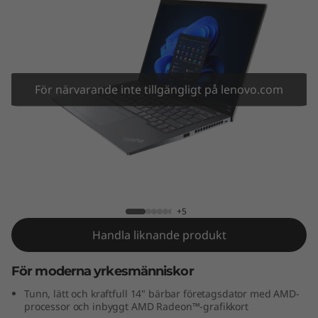
4
s
G
e
För närvarande inte tillgängligt på lenovo.com
n
3
ThinkPad T14s Gen 3 (14" AMD)
(
1
+5
Handla liknande produkt
4
"
För moderna yrkesmänniskor
Tunn, lätt och kraftfull 14" bärbar företagsdator med AMD-
A
processor och inbyggt AMD Radeon™-grafikkort