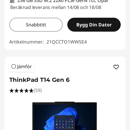
256 GB SSD M.2 2280 PCIe Gen4 TLC Opal
Beräknad leverans mellan 14/08 och 18/08
Snabbtitt
Bygg Din Dator
Artikelnummer:
21QCCTO1WWSE4
Jämför
ThinkPad T14 Gen 6
(59)