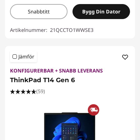
Snabbtitt
Bygg Din Dator
Artikelnummer:
21QCCTO1WWSE3
Jämför
KONFIGURERBAR + SNABB LEVERANS
ThinkPad T14 Gen 6
(59)