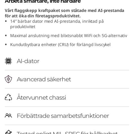
Arbeta smartare, inte hårdare
t
Vårt flaggskepp kraftpaket som ståtade med AI-prestanda
för att öka din företagsproduktivitet.
e
14″ bärbar dator med AI-prestanda, inriktad på
produktivitet
l
Maximal anslutning med blixtsnabbt WiFi och 5G-alternativ
)
Kundutbytbara enheter (CRU) för förlängd livscykel
AI-dator
Avancerad säkerhet
Återvunnet chassi
Förbättrade samarbetsfunktioner