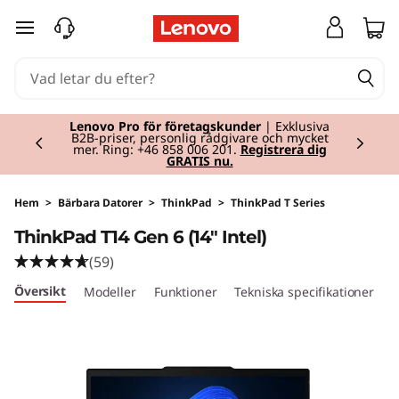
T
hoppa vidare till huvudinnehållet
h
i
Currently displaying item 2 of 2
n
Lenovo Pro för företagskunder
| Exklusiva
B2B-priser, personlig rådgivare och mycket
mer. Ring: +46 858 006 201.
Registrera dig
GRATIS nu.
k
P
Hem
>
Bärbara Datorer
>
ThinkPad
>
ThinkPad T Series
ThinkPad T14 Gen 6 (14" Intel)
a
(59)
d
Översikt
Modeller
Funktioner
Tekniska specifikationer
P
T
1