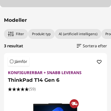
Modeller
Filter
Produkt typ
AI (artificiell intelligens)
Pro
3 resultat
Sortera efter
Jämför
KONFIGURERBAR + SNABB LEVERANS
ThinkPad T14 Gen 6
(59)