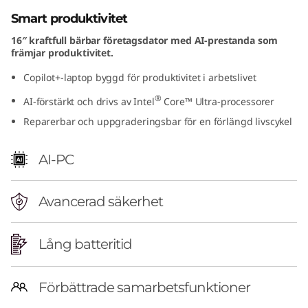
t
Smart produktivitet
16″ kraftfull bärbar företagsdator med AI-prestanda som
e
främjar produktivitet.
l
Copilot+-laptop byggd för produktivitet i arbetslivet
®
)
AI-förstärkt och drivs av Intel
Core™ Ultra-processorer
Reparerbar och uppgraderingsbar för en förlängd livscykel
AI-PC
Avancerad säkerhet
Lång batteritid
Förbättrade samarbetsfunktioner