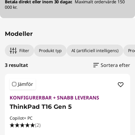
Betala direkt eller inom 30 dagar.
Maximalt ordervärde 150
000 kr.
Modeller
Filter
Produkt typ
AI (artificiell intelligens)
Pro
3 resultat
Sortera efter
Jämför
KONFIGURERBAR + SNABB LEVERANS
ThinkPad T16 Gen 5
Copilot+ PC
(2)