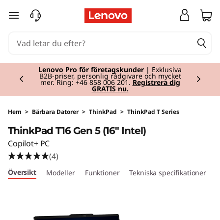
T
hoppa vidare till huvudinnehållet
h
i
Currently displaying item 2 of 2
n
Lenovo Pro för företagskunder
| Exklusiva
B2B-priser, personlig rådgivare och mycket
mer. Ring: +46 858 006 201.
Registrera dig
GRATIS nu.
k
P
Hem
>
Bärbara Datorer
>
ThinkPad
>
ThinkPad T Series
ThinkPad T16 Gen 5 (16" Intel)
a
Copilot+ PC
d
(4)
Översikt
Modeller
Funktioner
Tekniska specifikationer
P
T
1