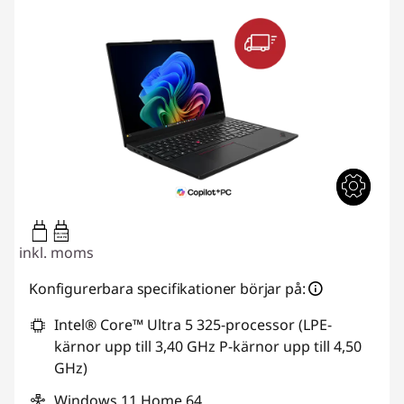
65W-100W
USB PD
inkl. moms
Konfigurerbara specifikationer börjar på:
Intel® Core™ Ultra 5 325-processor (LPE-
kärnor upp till 3,40 GHz P-kärnor upp till 4,50
GHz)
Windows 11 Home 64