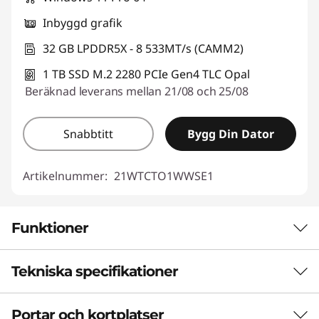
Inbyggd grafik
32 GB LPDDR5X - 8 533MT/s (CAMM2)
1 TB SSD M.2 2280 PCIe Gen4 TLC Opal
Beräknad leverans mellan 21/08 och 25/08
Snabbtitt
Bygg Din Dator
Artikelnummer:
21WTCTO1WWSE1
Funktioner
Tekniska specifikationer
KRAFTFULL PRESTANDA
En ny takt för
Portar och kortplatser
Prestanda