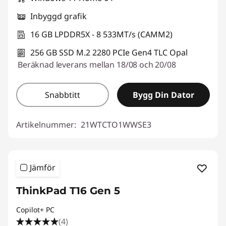
Inbyggd grafik
16 GB LPDDR5X - 8 533MT/s (CAMM2)
256 GB SSD M.2 2280 PCIe Gen4 TLC Opal
Beräknad leverans mellan 18/08 och 20/08
Snabbtitt
Bygg Din Dator
Artikelnummer:
21WTCTO1WWSE3
Jämför
ThinkPad T16 Gen 5
Copilot+ PC
(4)