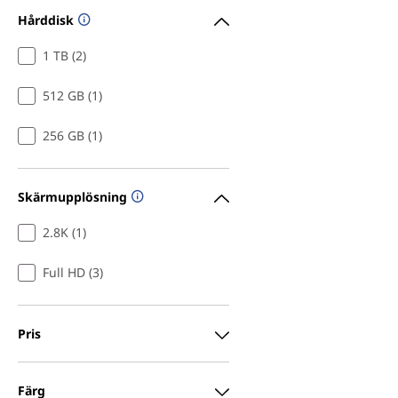
Hårddisk
1 TB (2)
512 GB (1)
256 GB (1)
Skärmupplösning
2.8K (1)
Full HD (3)
Pris
Färg