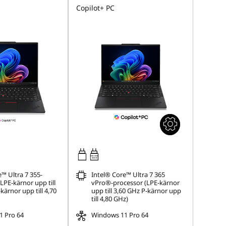
Copilot+ PC
65W-100W
USB PD
™ Ultra 7 355-
Intel® Core™ Ultra 7 365
LPE-kärnor upp till
vPro®-processor (LPE-kärnor
kärnor upp till 4,70
upp till 3,60 GHz P-kärnor upp
till 4,80 GHz)
 Pro 64
Windows 11 Pro 64