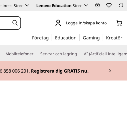
siness Store
Lenovo Education
Store
Logga in/skapa konto
Företag
Education
Gaming
Kreatör
Mobiltelefoner
Servrar och lagring
AI (Artificiell intelligen
46 858 006 201.
Registrera dig GRATIS nu.