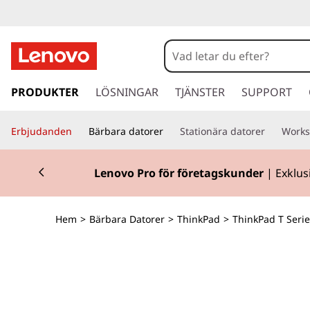
T
h
i
h
o
PRODUKTER
LÖSNINGAR
TJÄNSTER
SUPPORT
n
p
p
k
Erbjudanden
Bärbara datorer
Stationära datorer
Works
a
v
P
Currently displaying item 2 of 2
i
Lenovo Pro för företagskunder
| Exklus
d
a
a
r
d
Hem
>
Bärbara Datorer
>
ThinkPad
>
ThinkPad T Serie
e
t
T
i
l
1
l
h