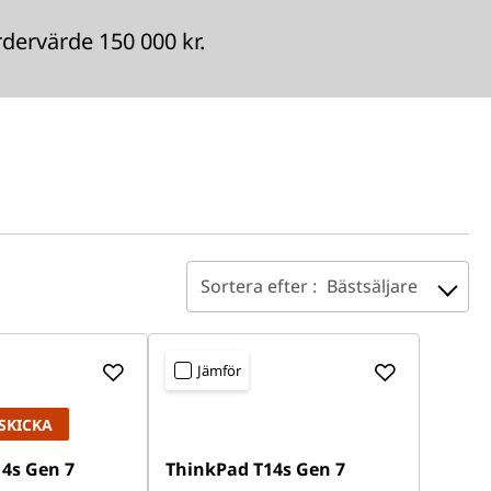
ervärde 150 000 kr.
Sortera efter :
Bästsäljare
Jämför
SKICKA
4s Gen 7
ThinkPad T14s Gen 7