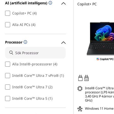
AI (artificiell intelligens)
Copilot+ PC
Copilot+ PC (4)
Alla AI PCs (4)
Processor
Alla Intel®-processorer (4)
Intel® Core™ Ultra 7 vPro® (1)
65W-100W
USB PD
Intel® Core™ Ultra 7 (2)
Intel® Core™ Ultra 
processor (LPE-kärn
3,40 GHz P-kärnor u
Intel® Core™ Ultra 5 (1)
GHz)
Windows 11 Home