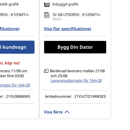
tel®-grafik
Inbyggd grafik
R5X - 8 533MT/s
32 GB LPDDR5X - 8 533MT/s
(lött)
ifikationer
.2 2280 PCIe Gen4
Visa fler specifikationer
1 TB SSD M.2 2280 PCIe Gen4
TLC Opal
1 920 x 1 200), IPS,
14" 2,8K (2 880 × 1 800), OLED,
l i kundvagn
Bygg Din Dator
 ingen pekskärm, 45
antireflex, ingen pekskärm,
 cd/m² (nit), 60 Hz
HDR 500 True Black, 100 % DCI-
P3, 500 cd/m² (nit), VRR 30-120
Hz, låg avgivning av blått ljus
r, köp nu!
verans 11/08 om
Beräknad leverans mellan 21/08
sker före 03:00
och 25/08
Leveransalternativ för 164+28
rnativ för 164+28
er:
21YU006MMX
Artikelnummer:
21YUCTO1WWSE3
Visa färre