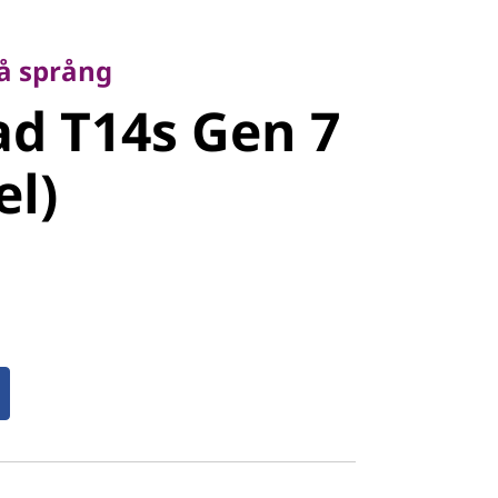
språng
d T14s Gen
på språng
d T14s Gen 7
tel)
el)