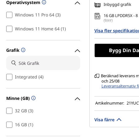
Operativsystem
Inbyggd grafik
Windows 11 Pro 64 (3)
16 GB LPDDR5X - 8
(lött)
Windows 11 Home 64 (1)
Visa fler specifikati
256 GB SSD M.2 22
Gen4 TLC Opal
14" WUXGA (1 920 × 
Bygg Din Da
Grafik
antireflex, ingen p
% NTSC, 400 cd/m² (
Beräknad leverans m
Integrated (4)
och 25/08
Leveransalternativ 
Minne (GB)
Artikelnummer:
21YU
32 GB (3)
Visa färre
16 GB (1)