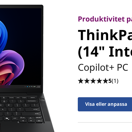
Produktivitet på 
ThinkPa
Produktivitet 
ThinkPa
7 (14" In
(14" Int
Copilot+ PC
5
(1)
Visa eller anpassa