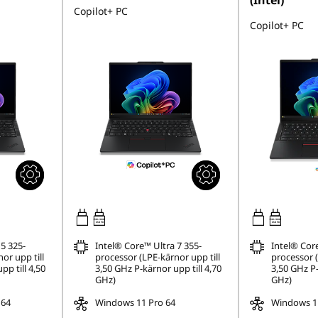
(Intel)
Copilot+ PC
Copilot+ PC
65W-100W
65W-100W
USB PD
USB PD
5 325-
Intel® Core™ Ultra 7 355-
Intel® Core
or upp till
processor (LPE-kärnor upp till
processor (
pp till 4,50
3,50 GHz P-kärnor upp till 4,70
3,50 GHz P-
GHz)
GHz)
 64
Windows 11 Pro 64
Windows 11