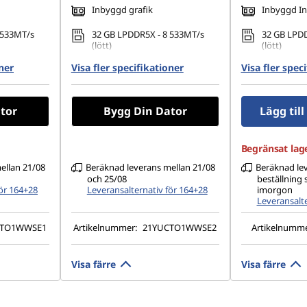
Inbyggd grafik
Inbyggd In
 533MT/s
32 GB LPDDR5X - 8 533MT/s
32 GB LPDD
(lött)
(lött)
oner
80 PCIe
Visa fler specifikationer
512 GB SSD M.2 2280 PCIe
Visa fler spec
1 TB SSD M
Gen4 TLC Opal
TLC Opal
1 200), IPS,
14" WUXGA (1 920 × 1 200), IPS,
14" WUXGA (
tor
Bygg Din Dator
Lägg til
ekskärm, 45
antireflex, pekskärm, 100 %
antireflex,
nit), 60 Hz
sRGB, 500 cd/m² (nit), 60 Hz,
% NTSC, 400
låg energiförbrukning
Begränsat lage
ellan 21/08
Beräknad leverans mellan 21/08
Beräknad le
och 25/08
beställning 
för 164+28
Leveransalternativ för 164+28
imorgon
Leveransalte
CTO1WWSE1
Artikelnummer:
21YUCTO1WWSE2
Artikelnumm
Visa färre
Visa färre