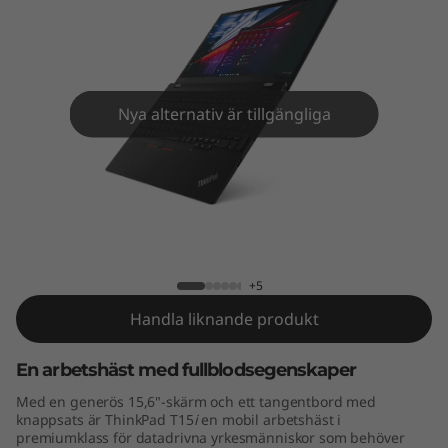
5
(
I
Nya alternativ är tillgängliga
n
t
e
ThinkPad T15 (Intel)
l
+5
)
Handla liknande produkt
En arbetshäst med fullblodsegenskaper
Med en generös 15,6"-skärm och ett tangentbord med
knappsats är ThinkPad T15
i
en mobil arbetshäst i
premiumklass för datadrivna yrkesmänniskor som behöver