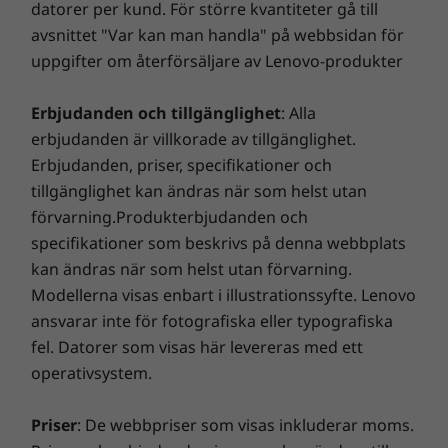
datorer per kund. För större kvantiteter gå till
®
®
System, NVIDIA
GeForce
-grafikkort och ett
och 80 %. Våra skickliga tekniker, som är beväpnade
Dolby Audio™ Speaker System
avsnittet "Var kan man handla" på webbsidan för
stort utbud av lagringsalternativ är det lätt att
med Lenovos banbrytande felsökning, kan avslöja
Två fjärrfältsmikrofoner
uppgifter om återförsäljare av Lenovo-produkter
jobba och spela till hundra procent.
dolda skador så att du kan känna dig trygg!
Vikt
Erbjudanden och tillgänglighet
: Alla
Från 1,75 kg
Smart Performance
erbjudanden är villkorade av tillgänglighet.
Erbjudanden, priser, specifikationer och
Mått (H × B × D)
Lenovo Smart Performance kommer att förbättra din
tillgänglighet kan ändras när som helst utan
19,1 × 365,8 × 248 mm/ 0,75 × 14,4 × 9,7”
datorupplevelse! Du får mer kraft i din dator så att den
förvarning.Produkterbjudanden och
är smidig att använda och startar blixtsnabbt. Du får
Tangentbord
specifikationer som beskrivs på denna webbplats
en snabbare och mer tillförlitlig internetupplevelse
Spillsäkert
kan ändras när som helst utan förvarning.
med förbättrade anslutningsmöjligheter. Skydda din
Bakgrundsbelysning med vitt LED-ljus (tillval)
IT-investering med en förbättrad säkerhet som avvärjer
Modellerna visas enbart i illustrationssyfte. Lenovo
Samtalskontrollknappar (F9–F11)
annonsprogram, skadlig kod och andra hot. Se till att
ansvarar inte för fotografiska eller typografiska
du får en riktigt spännande virtuell resa!
fel. Datorer som visas här levereras med ett
Portar/kortplatser
operativsystem.
2× USB 3.1 Gen 1 (1 Always On)
2 USB-C (1 Thunderbolt™ 3)
Priser
: De webbpriser som visas inkluderar moms.
MicroSD-kortläsare