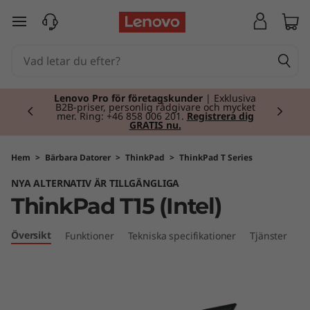
T
hoppa vidare till huvudinnehållet
h
i
Currently displaying item 2 of 2
n
Lenovo Pro för företagskunder
| Exklusiva
B2B-priser, personlig rådgivare och mycket
mer. Ring: +46 858 006 201.
Registrera dig
GRATIS nu.
k
P
Hem
>
Bärbara Datorer
>
ThinkPad
>
ThinkPad T Series
NYA ALTERNATIV ÄR TILLGÄNGLIGA
a
ThinkPad T15 (Intel)
d
Översikt
Funktioner
Tekniska specifikationer
Tjänster
T
1