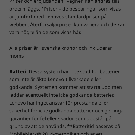
Priser och erbjudanden i vagnen kan ändras tills
Gör slut med elbolaget…
Tillval: Smartkortläsare
ordern läggs. *Priser – de besparingar som visas
Kombinerad hörlur/mikrofon
Eller ta åtminstone en paus från vägguttagen.
är jämfört med Lenovos standardpriser på
HDMI 1.4
ThinkPad T15 bärbar dator har batteritid som
webben. Återförsäljarpriser kan variera och de kan
RJ45
räcker hela arbetsdagen och långt in på
vara högre än de som visas här.
natten. När du väl behöver fylla på tanken får
Nätadapter
du 0–80 % kapacitet på bara en timme med
Alla priser är i svenska kronor och inkluderar
USB-C 65 W (förberedd för Rapid Charge)
Rapid Charge-teknik. Så nu behöver du aldrig
moms
vara fjättrad vid skrivbordet och kan åka vart
Dockning som stöds
du vill.
ThinkPad Thunderbolt Dock Gen 2
Batteri
: Dessa system har inte stöd för batterier
ThinkPad Basic/Pro/Ultra Dock
som inte är äkta Lenovo-tillverkade eller
Var uppkopplad överallt
Mekanisk dockning på sidan
godkända. Systemen kommer att starta upp men
T15 bärbar dator håller dig uppkopplad vart du
laddar eventuellt inte icke godkända batterier.
än beger dig. WiFi 6 ger snabb och stabil
Dockningsstationer säljs separat.
Lenovo har inget ansvar för prestanda eller
anslutning också på hårt utnyttjade
säkerhet för icke godkända batterier och ger inga
Specifikationerna kan variera beroende på region.
plattformar. Eller välj LTE-A-kortet (tillval) som
garantier för fel eller skador som uppstår på
ger anslutning överallt där det finns
grund av att de används. **Batteritid baseras på
mobiltäckning*. Nu behöver du aldrig mer
MobileMark® 2014-metodiken och är ett