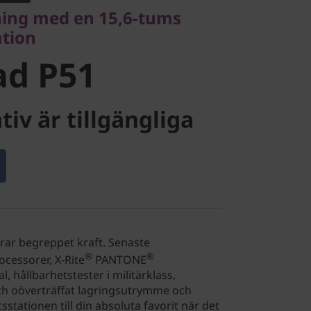
d P51
pning med en 15,6-tums
ation
ad P51
tiv är tillgängliga
ar begreppet kraft. Senaste
®
®
ocessorer, X-Rite
PANTONE
l, hållbarhetstester i militärklass,
ch oöverträffat lagringsutrymme och
stationen till din absoluta favorit när det