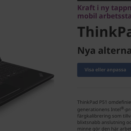
ThinkPa
Kraft i ny tap
mobil arbetsst
ThinkP
Nya alterna
Visa eller anpassa
ThinkPad P51 omdefinier
®
generationens Intel
-pr
färgkalibrering som tillva
blixtsnabb anslutning o
minne gör den här arbets