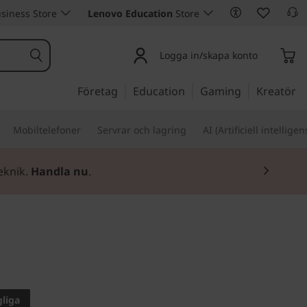
siness Store
Lenovo Education
Store
Logga in/skapa konto
Företag
Education
Gaming
Kreatör
Mobiltelefoner
Servrar och lagring
AI (Artificiell intelligen
eknik.
Handla nu
.
ng med en 15,6-tums
on
gliga