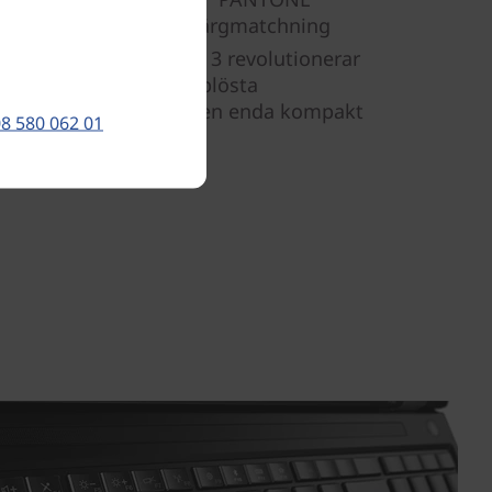
ildkvalitet, mer exakt färgmatchning
®
. Intel
Thunderbolt™ 3 revolutionerar
r stöd för både högupplösta
ande dataenheter via en enda kompakt
8 580 062 01