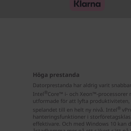
Höga prestanda
Datorprestanda har aldrig varit snabba
®
Intel
Core™ i- och Xeon™-processorer 
utformade för att lyfta produktiviteten,
®
spelandet till en helt ny nivå. Intel
vPr
hanteringsfunktioner i storföretagskl
effektivare. Och med Windows 10 kan du
åstadkomma mer på ett säkert sätt på f