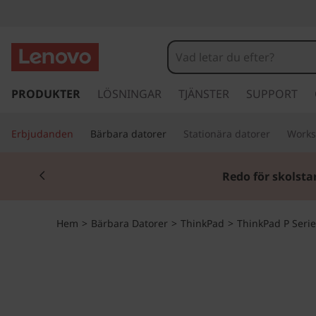
T
h
i
h
o
PRODUKTER
LÖSNINGAR
TJÄNSTER
SUPPORT
n
p
p
k
Erbjudanden
Bärbara datorer
Stationära datorer
Works
a
v
P
Currently displaying item 1 of 2
i
Redo för skolsta
d
a
a
r
d
Hem
>
Bärbara Datorer
>
ThinkPad
>
ThinkPad P Serie
e
t
P
i
l
5
l
h