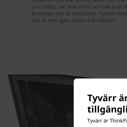
som helst, var som helst och när som he
budgetar och är dessutom mycket enkel
kan få mer gjort redan från början.
Tyvärr är
tillgäng
Tyvärr är ThinkP