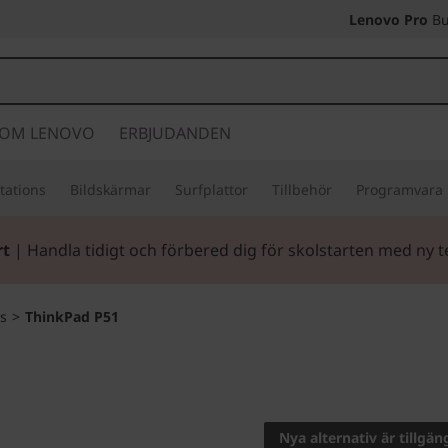
Lenovo Pro
Bu
OM LENOVO
ERBJUDANDEN
tations
Bildskärmar
Surfplattor
Tillbehör
Programvara
rt
| Handla tidigt och förbered dig för skolstarten med ny t
s
>
ThinkPad P51
Kraft i ny tappni
mobil arbetsstati
Nya alternativ är tillgän