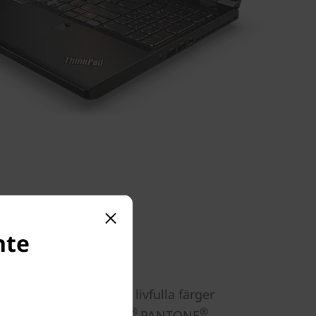
nte
d IPS-teknik som ger livfulla färger
®
®
aktningsvinkel. X-Rite
PANTONE