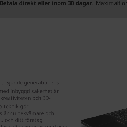
Betala direkt eller inom 30 dagar.
Maximalt ord
re. Sjunde generationens
med inbyggd säkerhet är
 kreativiteten och 3D-
o-teknik gör
ass ännu bekvämare och
 och ditt företag
lera olika enheter, med vem