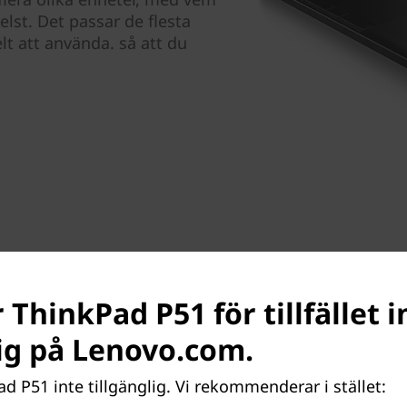
lst. Det passar de flesta
t att använda. så att du
 ThinkPad P51 för tillfället i
lig på Lenovo.com.
Enastående bildskärm
Välj en 4K UHD-bildskärm me
ad P51 inte tillgänglig. Vi rekommenderar i stället:
och nästan 180 graders betr