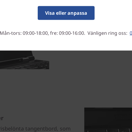
färgkalibrering ger högre b
Visa eller anpassa
och oförvanskad återgivning
anslutningstekniken och ha
bildskärmar och högprester
Mån-tors: 09:00-18:00, fre: 09:00-16:00. Vänligen ring oss:
0
port.
er
risbelönta tangentbord, som