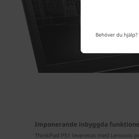
Behöver du hjälp? 
Imponerande inbyggda funktion
ThinkPad P51 levereras med Lenovos p