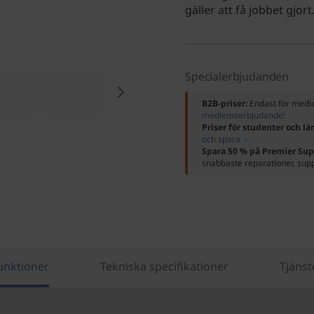
gäller att få jobbet gjort
Specialerbjudanden
B2B-priser:
Endast för me
medlemserbjudande!
Priser för studenter och lä
och spara ›
Spara 50 % på Premier Sup
snabbaste reparationer, su
unktioner
Tekniska specifikationer
Tjänst