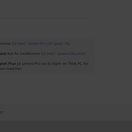
.
dlemmar
Gå med i Lenovo Pro och spara › Ny
rare:
Kun for medlemmer
Gå med i Lenovo Education
port Plus
på Lenovo Pro när du köper en Think PC, för
pport med mer
er