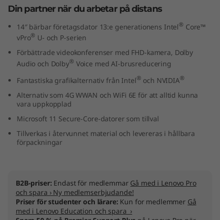
Din partner när du arbetar på distans
t
®
14″ bärbar företagsdator 13:e generationens Intel
Core™
e
®
vPro
U- och P-serien
l
Förbättrade videokonferenser med FHD-kamera, Dolby
®
Audio och Dolby
Voice med AI-brusreducering
)
®
®
Fantastiska grafikalternativ från Intel
och NVIDIA
Alternativ som 4G WWAN och WiFi 6E för att alltid kunna
vara uppkopplad
Microsoft 11 Secure-Core-datorer som tillval
Tillverkas i återvunnet material och levereras i hållbara
förpackningar
B2B-priser:
Endast för medlemmar
Gå med i Lenovo Pro
och spara › Ny medlemserbjudande!
Priser för studenter och lärare:
Kun for medlemmer
Gå
med i Lenovo Education och spara ›