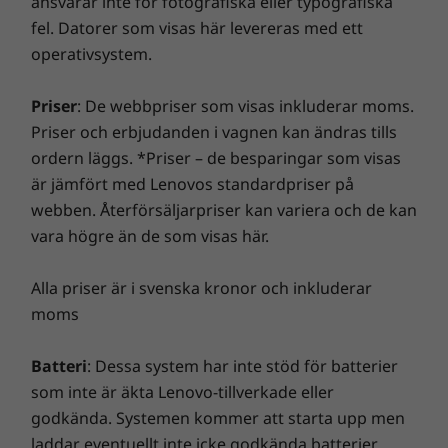
ansvarar inte för fotografiska eller typografiska
datorupplevelse! Du får mer kraft i din dator så att den
som bearbetningskapacitet hos värd/kringutrustning, filattribut, systemkonfiguration
fel. Datorer som visas här levereras med ett
* Tillgänglighet till WWAN som tillval varierar beroende på region, måste
är smidig att använda och startar blixtsnabbt. Du får
och driftmiljö. Den faktiska hastigheten varierar och kan vara lägre än förväntat.
operativsystem.
konfigureras vid köptillfället och kräver nätverksabonnemang.
en snabbare och mer tillförlitlig internetupplevelse
med förbättrade anslutningsmöjligheter. Skydda din
Trådlöst
** 6 GHz WiFi 6E är beroende av stöd från operativsystem,
Priser
: De webbpriser som visas inkluderar moms.
IT-investering med en förbättrad säkerhet som avvärjer
WWAN* som tillval: 4G/LTE CAT16
routrar/AP/gateways förberedda för WiFi 6E samt regionala
Priser och erbjudanden i vagnen kan ändras tills
annonsprogram, skadlig kod och andra hot. Se till att
WWAN* som tillval: 4G/LTE CAT4
regleringscertifieringar och frekvenstilldelning.
ordern läggs. *Priser – de besparingar som visas
du får en riktigt spännande virtuell resa!
WiFi 6E** 802.11 AX
är jämfört med Lenovos standardpriser på
®
Bluetooth
5.1
webben. Återförsäljarpriser kan variera och de kan
NFC
vara högre än de som visas här.
* Tillgänglighet till WWAN som tillval varierar beroende på region, måste
Alla priser är i svenska kronor och inkluderar
konfigureras vid köptillfället och kräver nätverksabonnemang.
moms
** 6 GHz WiFi 6E är beroende av stöd från operativsystem, routrar/AP/gateways
förberedda för WiFi 6E samt regionala regleringscertifieringar och frekvenstilldelning.
Batteri
: Dessa system har inte stöd för batterier
som inte är äkta Lenovo-tillverkade eller
Specifikationerna kan variera beroende på region/modell.
godkända. Systemen kommer att starta upp men
laddar eventuellt inte icke godkända batterier.