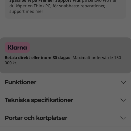
Spara 50 % på Premier Support Plus
på Lenovo Pro när
du köper en Think PC, för snabbaste reparationer,
support med mer
Betala direkt eller inom 30 dagar.
Maximalt ordervärde 150
000 kr.
Funktioner
Tekniska specifikationer
Kraftfulla prestanda när det behövs
Den bärbara datorn ThinkPad L14 Gen 4
Portar och kortplatser
PRESTANDA
kommer att få dig att vilja vara produktiv,
®
eftersom den drivs av Intel vPro
med 13:e