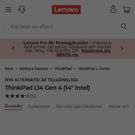
T
hoppa vidare till huvudinnehållet
h
i
Currently displaying item 2 of 2
n
Lenovo Pro för företagskunder
| Exklusiva
B2B-priser, personlig rådgivare och mycket
mer. Ring: +46 858 006 201.
Registrera dig
GRATIS nu.
k
P
Hem
>
Bärbara Datorer
>
ThinkPad
>
ThinkPad L Series
NYA ALTERNATIV ÄR TILLGÄNGLIGA
a
ThinkPad L14 Gen 4 (14" Intel)
d
(5)
Översikt
Funktioner
Tekniska specifikationer
Portar och ko
L
1