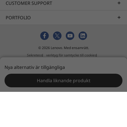
eftersom du kan göra allt på samma plats.
CUSTOMER SUPPORT
PORTFOLIO
© 2026 Lenovo. Med ensamrätt.
Sekretess
verktyg för samtycke till cookies
Användningsvillkor
Översikt
Extern inlämningspolicy
Nya alternativ är tillgängliga
Uttalande mot slaveri och människohandel
Handla liknande produkt
Utformad med hållbarhet
Vi använder det amerikanska försvarets