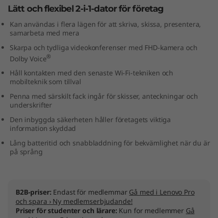
Lätt och flexibel 2-i-1-dator för företag
3
Kan användas i flera lägen för att skriva, skissa, presentera,
"
samarbeta med mera
Skarpa och tydliga videokonferenser med FHD-kamera och
I
®
Dolby Voice
n
Håll kontakten med den senaste Wi-Fi-tekniken och
mobilteknik som tillval
t
Penna med särskilt fack ingår för skisser, anteckningar och
underskrifter
e
Den inbyggda säkerheten håller företagets viktiga
information skyddad
l
Lång batteritid och snabbladdning för bekvämlighet när du är
på språng
)
B2B-priser:
Endast för medlemmar
Gå med i Lenovo Pro
och spara › Ny medlemserbjudande!
Priser för studenter och lärare:
Kun for medlemmer
Gå