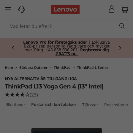
T
hoppa vidare till huvudinnehållet
h
i
Currently displaying item 2 of 2
n
Lenovo Pro för företagskunder
| Exklusiva
B2B-priser, personlig rådgivare och mycket
mer. Ring: +46 858 006 201.
Registrera dig
GRATIS nu.
k
P
Hem
>
Bärbara Datorer
>
ThinkPad
>
ThinkPad L Series
NYA ALTERNATIV ÄR TILLGÄNGLIGA
a
ThinkPad L13 Yoga Gen 4 (13" Intel)
d
(23)
Portar och kortplatser
pecifikationer
Tjänster
Recensioner
L
1