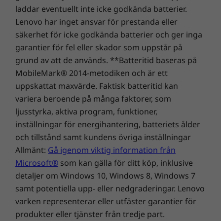
17,06 mm × 305 mm × 218 mm
Maximal flexibilitet
laddar eventuellt inte icke godkända batterier.
Lenovo har inget ansvar för prestanda eller
Tack vare 360-gradersgångjärnet är det lätt att
Vikt
säkerhet för icke godkända batterier och ger inga
växla mellan datorläge, surfplatteläge, tältläge
Från 1,31 kg
garantier för fel eller skador som uppstår på
och stativläge på den bärbara 2-i-1-datorn
grund av att de används. **Batteritid baseras på
ThinkPad L13 Yoga Gen 4. Oavsett var du
Penna
MobileMark® 2014-metodiken och är ett
jobbar låter vi dig göra saker och ting som du
Lenovo Integrated Pen (Tillval)
vill och hjälper dig att få saker och ting gjorda
uppskattat maxvärde. Faktisk batteritid kan
snabbare. Gå smidigt från att skriva på
variera beroende på många faktorer, som
Tangentbord
tangentbordet till att skissa, signera dokument
ljusstyrka, aktiva program, funktioner,
Spillsäkert
eller anteckna på skärmen med den
inställningar för energihantering, batteriets ålder
ThinkPad TrackPoint-tangentbord
förvaringsbara pennan. Eller använd enheten
och tillstånd samt kundens övriga inställningar
Klickplatta med tre knappar
som surfplatta och bara svep. Och om du vill
Allmänt:
Gå igenom viktig information från
Tillval: Bakgrundsbelysning med vitt LED-ljus
dela med dig av din skärm när du ska
Microsoft®
som kan gälla för ditt köp, inklusive
samarbeta är det bara att vika den bakåt.
detaljer om Windows 10, Windows 8, Windows 7
HÅLLBARHET
samt potentiella upp- eller nedgraderingar. Lenovo
varken representerar eller utfäster garantier för
Material
produkter eller tjänster från tredje part.
30 % återvunnen plast har använts till A-ramen