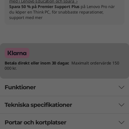
med i Lenovo Education och spara ›
Spara 50 % på Premier Support Plus
på Lenovo Pro när
du köper en Think PC, för snabbaste reparationer,
support med mer
Betala direkt eller inom 30 dagar.
Maximalt ordervärde 150
000 kr.
Funktioner
Tekniska specifikationer
Snabb och kraftfull – en vinnande
kombination
Portar och kortplatser
PRESTANDA
Den bärbara 2-i-1-datorn ThinkPad L13 Yoga