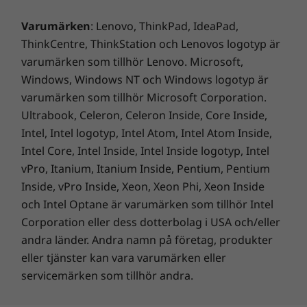
90 % återvunnen plast har använts till batterihöljet
Varumärken
: Lenovo, ThinkPad, IdeaPad,
90 % återvunnen plast har använts till nätadaptern
ThinkCentre, ThinkStation och Lenovos logotyp är
50 % återvunnen plast har använts till högtalarhöljet
varumärken som tillhör Lenovo. Microsoft,
90 % återvunna och/eller hållbara material i förpackningen*
Windows, Windows NT och Windows logotyp är
Lödning vid låg temperatur: moderkort, minne, styrplatta,
varumärken som tillhör Microsoft Corporation.
fingeravtrycksläsarmodul
Ultrabook, Celeron, Celeron Inside, Core Inside,
Intel, Intel logotyp, Intel Atom, Intel Atom Inside,
*Förpackningar som består av återvunnet och/eller biobaserat material och/eller
Intel Core, Intel Inside, Intel Inside logotyp, Intel
hållbart avverkad skog.
vPro, Itanium, Itanium Inside, Pentium, Pentium
Certifieringar/registreringar
Inside, vPro Inside, Xeon, Xeon Phi, Xeon Inside
Känn glädje både över din bärbara dator
och Intel Optane är varumärken som tillhör Intel
®
ENERGY STAR
och din budget
Corporation eller dess dotterbolag i USA och/eller
TCO
Lenovo erbjuder dig alla verktyg du behöver
andra länder. Andra namn på företag, produkter
®
EPEAT
Gold i tillämpliga fall*
för att hålla ditt företag i gång, och vi försäkrar
eller tjänster kan vara varumärken eller
oss om att vi använder så mycket återvunnet
servicemärken som tillhör andra.
*På
www.epeat.net
finns information om registreringsstatusen i olika länder.
material som möjligt. På den bärbara 2-i-1-
datorn ThinkPad L13 Yoga Gen 4 börjar vi med