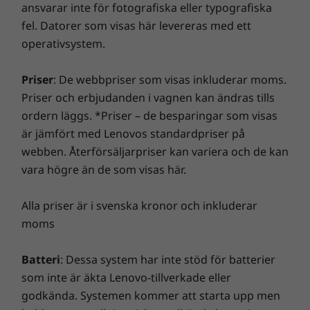
kan du lita på säkerheten hos en Windows 11
ansvarar inte för fotografiska eller typografiska
datorupplevelse! Du får mer kraft i din dator så att den
®
Bluetooth
5.1 (begränsat av operativsystemet)
Microsoft Secured-dator
(vissa modeller).
fel. Datorer som visas här levereras med ett
är smidig att använda och startar blixtsnabbt. Du får
NFC
operativsystem.
en snabbare och mer tillförlitlig internetupplevelse
med förbättrade anslutningsmöjligheter. Skydda din
* 6 GHz Wi-Fi 6E är beroende av stöd från operativsystem, routrar/
Priser
: De webbpriser som visas inkluderar moms.
IT-investering med en förbättrad säkerhet som avvärjer
åtkomstpunkter/gatewayer förberedda för Wi-Fi 6E samt regionala
Priser och erbjudanden i vagnen kan ändras tills
annonsprogram, skadlig kod och andra hot. Se till att
myndighetscertifieringar och frekvenstilldelning.
ordern läggs. *Priser – de besparingar som visas
du får en riktigt spännande virtuell resa!
** Tillgänglighet till WWAN som tillval varierar beroende på region, måste
är jämfört med Lenovos standardpriser på
konfigureras vid köptillfället och kräver nätverksabonnemang
webben. Återförsäljarpriser kan variera och de kan
vara högre än de som visas här.
Dockning som stöds
Thunderbolt Dock
Alla priser är i svenska kronor och inkluderar
USB-C-docka
moms
DESIGN
Batteri
: Dessa system har inte stöd för batterier
som inte är äkta Lenovo-tillverkade eller
Mått (H × B × D)
Fantastiskt ljud och video
godkända. Systemen kommer att starta upp men
1,7 × 30,5 × 21,8 cm