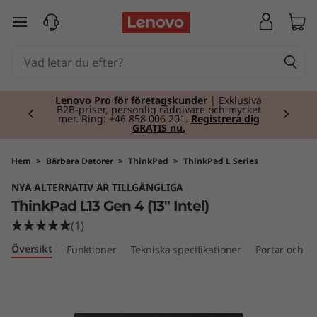
T
hoppa vidare till huvudinnehållet
h
i
Currently displaying item 2 of 2
n
Lenovo Pro för företagskunder
| Exklusiva
B2B-priser, personlig rådgivare och mycket
mer. Ring: +46 858 006 201.
Registrera dig
GRATIS nu.
k
P
Hem
>
Bärbara Datorer
>
ThinkPad
>
ThinkPad L Series
NYA ALTERNATIV ÄR TILLGÄNGLIGA
a
ThinkPad L13 Gen 4 (13" Intel)
d
(1)
Översikt
Funktioner
Tekniska specifikationer
Portar och ko
L
1