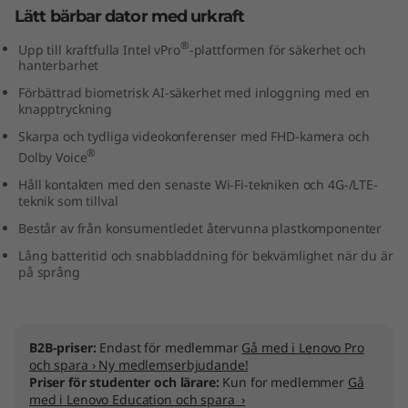
Lätt bärbar dator med urkraft
t
®
Upp till kraftfulla Intel vPro
-plattformen för säkerhet och
e
hanterbarhet
Förbättrad biometrisk AI-säkerhet med inloggning med en
l
knapptryckning
)
Skarpa och tydliga videokonferenser med FHD-kamera och
®
Dolby Voice
Håll kontakten med den senaste Wi-Fi-tekniken och 4G-/LTE-
teknik som tillval
Består av från konsumentledet återvunna plastkomponenter
Lång batteritid och snabbladdning för bekvämlighet när du är
på språng
B2B-priser:
Endast för medlemmar
Gå med i Lenovo Pro
och spara › Ny medlemserbjudande!
Priser för studenter och lärare:
Kun for medlemmer
Gå
med i Lenovo Education och spara ›