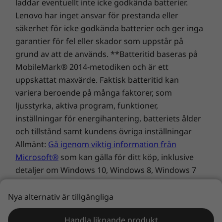
laddar eventuellt inte icke godkända batterier.
Den bärbara datorn ThinkPad L13 Gen 4 har
Lenovo har inget ansvar för prestanda eller
Vikt
®
®
®
e
inbyggt Intel
UHD-grafik och Intel
Iris
X
säkerhet för icke godkända batterier och ger inga
Från 1,26 kg
som tillval, vilket betyder att du kommer att se
garantier för fel eller skador som uppstår på
fullödiga, livliga färger. Dolby Audio™ med
grund av att de används. **Batteritid baseras på
Tangentbord
®
Dolby Voice
AI-brusdämpning ger ett
MobileMark® 2014-metodiken och är ett
Spillsäkert
realistiskt ljud oavsett om du lyssnar på musik
uppskattat maxvärde. Faktisk batteritid kan
ThinkPad TrackPoint-tangentbord
eller deltar i ett konferenssamtal. Dessutom
variera beroende på många faktorer, som
Styrplatta med tre knappar
kommer du att uppskatta den visuella skärpan
ljusstyrka, aktiva program, funktioner,
under videokonferenser med ett komplett
Tillval: Bakgrundsbelysning med vitt LED-ljus
inställningar för energihantering, batteriets ålder
utbud av kameraval, ända upp till FHD och IR
och tillstånd samt kundens övriga inställningar
(infrarött). Alla webbkameror har ett linsskydd.
HÅLLBARHET
Allmänt:
Gå igenom viktig information från
Microsoft®
som kan gälla för ditt köp, inklusive
Material
detaljer om Windows 10, Windows 8, Windows 7
30 % från konsumentledet återvunnen plast har använts till
samt potentiella upp- eller nedgraderingar. Lenovo
det övre höljet (A-sidan)
varken representerar eller utfäster garantier för
Nya alternativ är tillgängliga
90 % från konsumenter återvunnen plast har använts till
produkter eller tjänster från tredje part.
batterihöljet
Handla liknande produkt