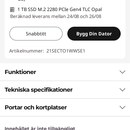
1 TB SSD M.2 2280 PCIe Gen4 TLC Opal
Beräknad leverans mellan 24/08 och 26/08
Snabbtitt
Bygg Din Dator
Artikelnummer:
21SECTO1WWSE1
Funktioner
Tekniska specifikationer
LÅT AI FÅ ARBETA FÖR DIG
Öka produktiviteten
Portar och kortplatser
Prestanda
med en Copilot+-
Neuralprocessor (NPU)
dator
Innehållet är inte tillgängligt