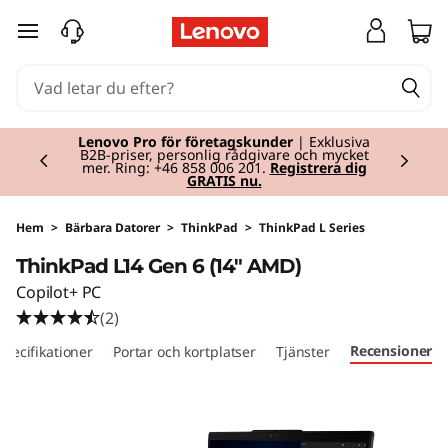
T
hoppa vidare till huvudinnehållet
h
i
Currently displaying item 2 of 2
n
Lenovo Pro för företagskunder
| Exklusiva
B2B-priser, personlig rådgivare och mycket
mer. Ring: +46 858 006 201.
Registrera dig
GRATIS nu.
k
P
Hem
>
Bärbara Datorer
>
ThinkPad
>
ThinkPad L Series
ThinkPad L14 Gen 6 (14" AMD)
a
Copilot+ PC
d
(2)
Recensioner
specifikationer
Portar och kortplatser
Tjänster
L
1