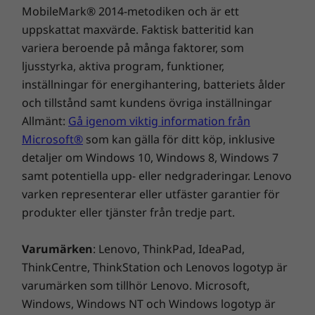
MobileMark® 2014-metodiken och är ett
VoIP-snabbtangenter*
uppskattat maxvärde. Faktisk batteritid kan
variera beroende på många faktorer, som
*Microsoft Teams-konto krävs, finns inte förinstallerat
Håll nyfikna ögon borta
ljusstyrka, aktiva program, funktioner,
Portar/kortplatser
inställningar för energihantering, batteriets ålder
Logga in snabbt och säkert med ett
USB-C 3.2 Gen 1 (med DisplayPort och
och tillstånd samt kundens övriga inställningar
fingeravtryck eller leende. Det är bara att
strömförsörjning)
Allmänt:
Gå igenom viktig information från
trycka på fingeravtrycksläsaren som är
USB 3.2 Gen 1 (always-on)
Microsoft®
som kan gälla för ditt köp, inklusive
inbyggd i strömknappen eller titta på FHD+IR-
USB 2.0
detaljer om Windows 10, Windows 8, Windows 7
hybridkameran, som finns som alternativ, så
HDMI 1.4b
samt potentiella upp- eller nedgraderingar. Lenovo
tar tekniken för ansiktsigenkänning hand om
RJ45
varken representerar eller utfäster garantier för
resten. Den bärbara företagsdatorn ThinkPad
Kombinerad hörlur/mikrofon
produkter eller tjänster från tredje part.
E14 Gen 4 har även ett sekretesskydd som
Plats för Kensington-säkerhetslås™
låter dig hålla omvärlden borta.
Varumärken
: Lenovo, ThinkPad, IdeaPad,
Överföringshastigheten via USB-portarna är ungefärlig och beror på många faktorer,
ThinkCentre, ThinkStation och Lenovos logotyp är
som bearbetningskapacitet hos värd/kringutrustning, filattribut, systemkonfiguration
varumärken som tillhör Lenovo. Microsoft,
och driftmiljö. Faktisk hastighet varierar och kan vara lägre än förväntat.
Windows, Windows NT och Windows logotyp är