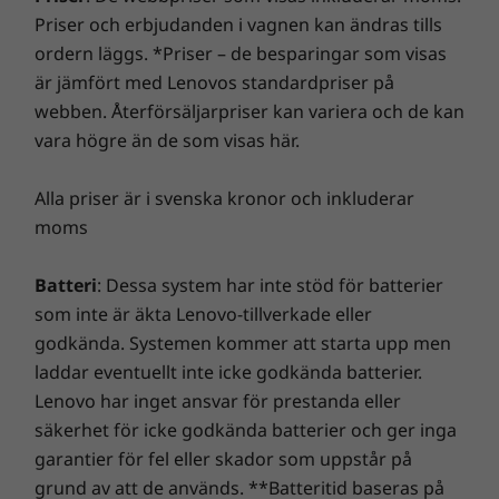
bara är 25,4 mm tjock. Med sin slanka
Priser och erbjudanden i vagnen kan ändras tills
annonsprogram, skadlig kod och andra hot. Se till att
konstruktion och aluminiumlocket som finns
Ljud
ordern läggs. *Priser – de besparingar som visas
du får en riktigt spännande virtuell resa!
som alternativ är detta en stilren bärbar dator
®
2 × 2 W Harman
-högtalare
är jämfört med Lenovos standardpriser på
som passar för alla typer av arbeten. Den har
Dolby Audio™
webben. Återförsäljarpriser kan variera och de kan
också ett heltäckande utbud av portar, med
bland annat USB-C för överföring av data,
vara högre än de som visas här.
Vikt
ström, video och ljud. Finns i Signature Black.
Från 1,59 kg
Alla priser är i svenska kronor och inkluderar
moms
Mått (H × B × D)
Från 17,9 × 324,0 × 220,7 mm
Batteri
: Dessa system har inte stöd för batterier
som inte är äkta Lenovo-tillverkade eller
Material/ytbehandling
godkända. Systemen kommer att starta upp men
Ovansida och baksida i anodiserat aluminium
laddar eventuellt inte icke godkända batterier.
Baksida i polykarbonatplast
Lenovo har inget ansvar för prestanda eller
säkerhet för icke godkända batterier och ger inga
Tangentbord
garantier för fel eller skador som uppstår på
grund av att de används. **Batteritid baseras på
Fullformat, bakgrundsbelyst