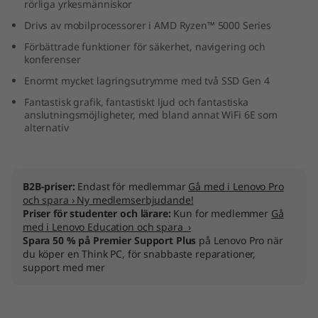
rörliga yrkesmänniskor
D
Drivs av mobilprocessorer i AMD Ryzen™ 5000 Series
)
Förbättrade funktioner för säkerhet, navigering och
konferenser
Enormt mycket lagringsutrymme med två SSD Gen 4
Fantastisk grafik, fantastiskt ljud och fantastiska
anslutningsmöjligheter, med bland annat WiFi 6E som
alternativ
B2B-priser:
Endast för medlemmar
Gå med i Lenovo Pro
och spara › Ny medlemserbjudande!
Priser för studenter och lärare:
Kun for medlemmer
Gå
med i Lenovo Education och spara ›
Spara 50 % på Premier Support Plus
på Lenovo Pro när
du köper en Think PC, för snabbaste reparationer,
support med mer