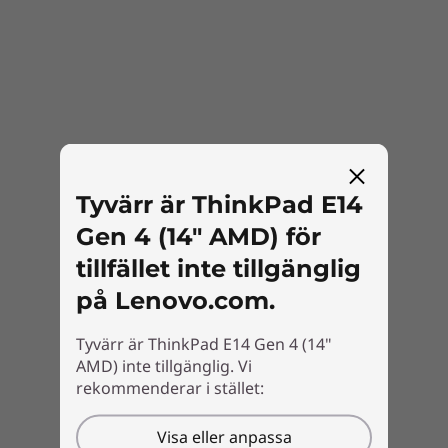
denna bärbara företagsdator är lättare och
har mer tillgänglig skärmyta.
Tyvärr är ThinkPad E14
Gen 4 (14" AMD) för
tillfället inte tillgänglig
på Lenovo.com.
Tyvärr är ThinkPad E14 Gen 4 (14"
AMD) inte tillgänglig. Vi
rekommenderar i stället:
Förbered dig på en enastående
Visa eller anpassa
användarupplevelse