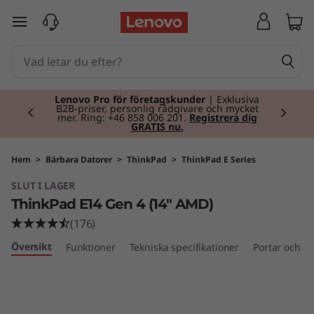
T
hoppa vidare till huvudinnehållet
h
i
Currently displaying item 2 of 2
n
Lenovo Pro för företagskunder
| Exklusiva
B2B-priser, personlig rådgivare och mycket
mer. Ring: +46 858 006 201.
Registrera dig
GRATIS nu.
k
P
Hem
>
Bärbara Datorer
>
ThinkPad
>
ThinkPad E Series
SLUT I LAGER
a
ThinkPad E14 Gen 4 (14" AMD)
d
(176)
Översikt
Funktioner
Tekniska specifikationer
Portar och ko
E
1