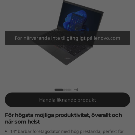
4
G
e
n
För närvarande inte tillgängligt på lenovo.com
4
(
ThinkPad E14 Gen 4 (14" AMD)
1
4
+4
Handla liknande produkt
"
A
För högsta möjliga produktivitet, överallt och
när som helst
M
14" bärbar företagsdator med hög prestanda, perfekt för