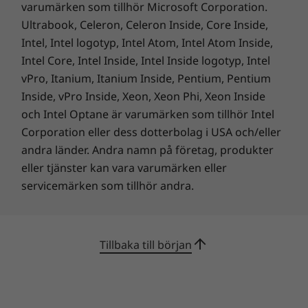
Certifieringar
varumärken som tillhör Microsoft Corporation.
Ultrabook, Celeron, Celeron Inside, Core Inside,
EPEAT™ Gold
Intel, Intel logotyp, Intel Atom, Intel Atom Inside,
®
ENERGY STAR
8.0
Intel Core, Intel Inside, Intel Inside logotyp, Intel
ErP Lot 3
TCO-certifierad
vPro, Itanium, Itanium Inside, Pentium, Pentium
Uppfyller RoHS
Inside, vPro Inside, Xeon, Xeon Phi, Xeon Inside
MIL-STD-810H
och Intel Optane är varumärken som tillhör Intel
®
TÜV Rheinland
Low Blue Light (programvarulösning)
Corporation eller dess dotterbolag i USA och/eller
andra länder. Andra namn på företag, produkter
Förpackningens innehåll
eller tjänster kan vara varumärken eller
ThinkPad E14 Gen (14" AMD)
servicemärken som tillhör andra.
Mer att se, mer att uppleva
65 W nätadapter
45 Wh eller 57 Wh batteri
För både arbete eller fritid får du fantastisk
Snabbstartguide
grafik med ThinkPad E14 Gen 4 (14" AMD).
Tillbaka till början
Detta tack vare den 14" FHD-antireflexskärm
Specifikationerna kan variera beroende på region/modell.
med 100 % färgnoggrannhet som datorn har i
det mest avancerade utförandet. Dessutom
innebär den tunna kanten på skärmen att