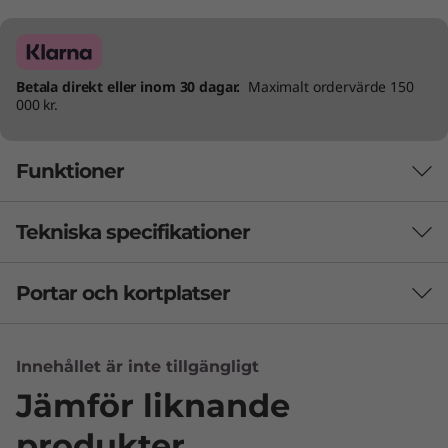
Betala direkt eller inom 30 dagar.
Maximalt ordervärde 150
000 kr.
Funktioner
Tekniska specifikationer
Portar och kortplatser
Batteri
45 Wh: Upp till 9,2 timmar (MM18), upp till 12,1 timmar
(JEITA 2.0)*
Innehållet är inte tillgängligt
57 Wh: Upp till 15 timmar (MM18), upp till 21 timmar
Jämför liknande
(JEITA 2.0)*
produkter
Stöd för snabbladdning (upp till 80 % på 60 minuter)