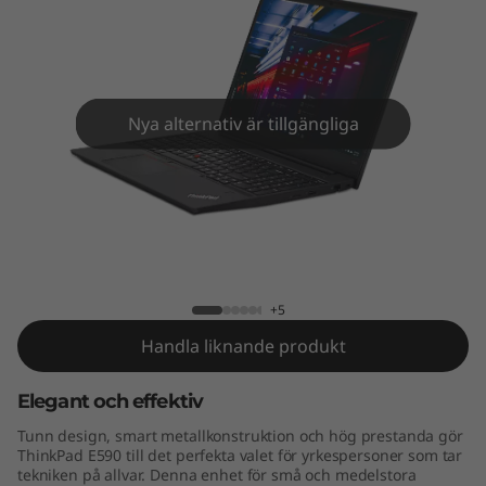
9
0
Nya alternativ är tillgängliga
ThinkPad E590
+5
Handla liknande produkt
Elegant och effektiv
Tunn design, smart metallkonstruktion och hög prestanda gör
ThinkPad E590 till det perfekta valet för yrkespersoner som tar
tekniken på allvar. Denna enhet för små och medelstora