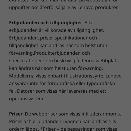
®
Intel
Quad Core™-processorerna. Det betyder
med Lenovos banbrytande felsökning, kan avslöja
uppgifter om återförsäljare av Lenovo-produkter
att allt går snabbare, från att utföra vardagliga
dolda skador så att du kan känna dig trygg!
datoraktiviteter och öppna multimediefiler till
Erbjudanden och tillgänglighet
: Alla
att läsa in avancerade spel.
Smart Performance
erbjudanden är villkorade av tillgänglighet.
Erbjudanden, priser, specifikationer och
Lenovo Smart Performance kommer att förbättra din
tillgänglighet kan ändras när som helst utan
datorupplevelse! Du får mer kraft i din dator så att den
förvarning.Produkterbjudanden och
är smidig att använda och startar blixtsnabbt. Du får
specifikationer som beskrivs på denna webbplats
en snabbare och mer tillförlitlig internetupplevelse
kan ändras när som helst utan förvarning.
med förbättrade anslutningsmöjligheter. Skydda din
IT-investering med en förbättrad säkerhet som avvärjer
Modellerna visas enbart i illustrationssyfte. Lenovo
annonsprogram, skadlig kod och andra hot. Se till att
ansvarar inte för fotografiska eller typografiska
du får en riktigt spännande virtuell resa!
fel. Datorer som visas här levereras med ett
operativsystem.
Priser
: De webbpriser som visas inkluderar moms.
Priser och erbjudanden i vagnen kan ändras tills
ordern läggs. *Priser – de besparingar som visas
Byggd för företag – testad för hårda tag