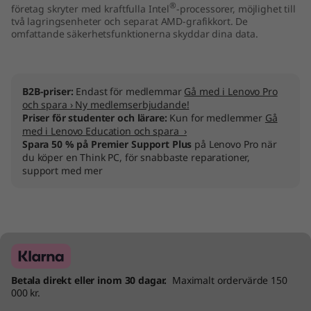
®
företag skryter med kraftfulla Intel
-processorer, möjlighet till
två lagringsenheter och separat AMD-grafikkort. De
omfattande säkerhetsfunktionerna skyddar dina data.
B2B-priser:
Endast för medlemmar
Gå med i Lenovo Pro
och spara › Ny medlemserbjudande!
Priser för studenter och lärare:
Kun for medlemmer
Gå
med i Lenovo Education och spara ›
Spara 50 % på Premier Support Plus
på Lenovo Pro när
du köper en Think PC, för snabbaste reparationer,
support med mer
Betala direkt eller inom 30 dagar.
Maximalt ordervärde 150
000 kr.