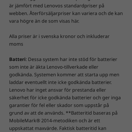
är jämfört med Lenovos standardpriser på
ThinkPad E590 har testats enligt
webben. Återförsäljarpriser kan variera och de kan
kvalitetskontroller av branschstandardtyp som
vara högre än de som visas här.
garanterar tillförlighet. Datorerna i ThinkPad
E-serien genomgår en mängd olika tester av
Alla priser är i svenska kronor och inkluderar
bland annat gångjärnens livslängd,
moms
fläktkapacitet, vibrationer och mekaniska
stötar för att klara vardagens hantering och
Batteri
: Dessa system har inte stöd för batterier
transporter, och tangentbordstester som
som inte är äkta Lenovo-tillverkade eller
säkerställer att tangenter och komponenter är
godkända. Systemen kommer att starta upp men
tåliga och hållbara. När du köper en E590 får
du en prisvärd enhet som håller länge.
laddar eventuellt inte icke godkända batterier.
Lenovo har inget ansvar för prestanda eller
säkerhet för icke godkända batterier och ger inga
garantier för fel eller skador som uppstår på
grund av att de används. **Batteritid baseras på
MobileMark® 2014-metodiken och är ett
uppskattat maxvärde. Faktisk batteritid kan