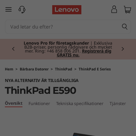
T
hoppa vidare till huvudinnehållet
h
i
Currently displaying item 2 of 2
n
Lenovo Pro för företagskunder
| Exklusiva
B2B-priser, personlig rådgivare och mycket
mer. Ring: +46 858 006 201.
Registrera dig
GRATIS nu.
k
P
Hem
>
Bärbara Datorer
>
ThinkPad
>
ThinkPad E Series
NYA ALTERNATIV ÄR TILLGÄNGLIGA
a
ThinkPad E590
d
Översikt
Funktioner
Tekniska specifikationer
Tjänster
E
5