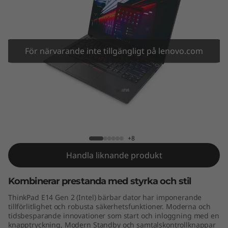
4
G
e
För närvarande inte tillgängligt på lenovo.com
n
2
(
ThinkPad E14 Gen 2 (Intel)
I
+8
n
Handla liknande produkt
t
Kombinerar prestanda med styrka och stil
e
ThinkPad E14 Gen 2 (Intel) bärbar dator har imponerande
tillförlitlighet och robusta säkerhetsfunktioner. Moderna och
l
tidsbesparande innovationer som start och inloggning med en
knapptryckning, Modern Standby och samtalskontrollknappar