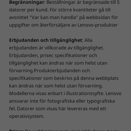
Begränsningar
: Beställningar är begränsade till 5
budgetarbete och enorma besparingar på mellan 28 %
datorer per kund. För större kvantiteter gå till
och 80 %. Våra skickliga tekniker, som är beväpnade
Vikt
avsnittet "Var kan man handla" på webbsidan för
med Lenovos banbrytande felsökning, kan avslöja
Från 1,59 kg
uppgifter om återförsäljare av Lenovo-produkter
dolda skador så att du kan känna dig trygg!
Uppkoppling
Erbjudanden och tillgänglighet
: Alla
WLAN: WiFi 6 802.11 AX/WiFi 5 802.11 AC
Smart Performance
erbjudanden är villkorade av tillgänglighet.
®
Bluetooth
5.1
Erbjudanden, priser, specifikationer och
Lenovo Smart Performance kommer att förbättra din
tillgänglighet kan ändras när som helst utan
datorupplevelse! Du får mer kraft i din dator så att den
förvarning.Produkterbjudanden och
är smidig att använda och startar blixtsnabbt. Du får
Portar/kortplatser
specifikationer som beskrivs på denna webbplats
en snabbare och mer tillförlitlig internetupplevelse
USB 3.2 Gen 1 Type-A (always on)
kan ändras när som helst utan förvarning.
med förbättrade anslutningsmöjligheter. Skydda din
USB-C Thunderbolt™ 4
IT-investering med en förbättrad säkerhet som avvärjer
Modellerna visas enbart i illustrationssyfte. Lenovo
USB 2.0 Gen 1 Type A
annonsprogram, skadlig kod och andra hot. Se till att
ansvarar inte för fotografiska eller typografiska
Smarta funktioner för en bättre
Kombinerad hörlur/mikrofon
du får en riktigt spännande virtuell resa!
fel. Datorer som visas här levereras med ett
upplevelse
HDMI 1.4
operativsystem.
RJ45
ThinkPad E14 Gen 2 bärbar dator har en
inbyggd mikrofon med AI-baserad