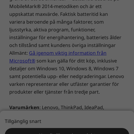
MobileMark® 2014-metodiken och är ett
Specifikationerna kan variera beroende på region/modell.
uppskattat maxvärde. Faktisk batteritid kan
variera beroende på många faktorer, som
ljusstyrka, aktiva program, funktioner,
inställningar för energihantering, batteriets ålder
och tillstånd samt kundens övriga inställningar
Allmänt:
Gå igenom viktig information från
Microsoft®
som kan gälla för ditt köp, inklusive
detaljer om Windows 10, Windows 8, Windows 7
samt potentiella upp- eller nedgraderingar. Lenovo
varken representerar eller utfäster garantier för
produkter eller tjänster från tredje part.
Varumärken
: Lenovo, ThinkPad, IdeaPad,
Utnyttja fler av dygnets timmar
ThinkCentre, ThinkStation och Lenovos logotyp är
När det handlar om produktivitet kan varje
Tillgänglig snart
varumärken som tillhör Lenovo. Microsoft,
tidsbesparing vara avgörande. Tack vare
Windows, Windows NT och Windows logotyp är