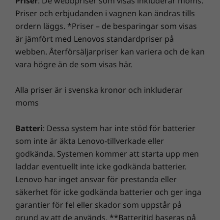
Priser
: De webbpriser som visas inkluderar moms.
*Överföringshastigheten via USB-portarna är ungefärlig och beror på många faktorer,
brusreducering som ger klarare ljud under
Priser och erbjudanden i vagnen kan ändras tills
som bearbetningskapacitet för värd/kringutrustning, filattribut, systemkonfiguration
dina möten. Välj mellan fördefinierade lägen
ordern läggs. *Priser – de besparingar som visas
och driftmiljö. Faktisk hastighet varierar och kan vara lägre än förväntat.
för smidiga konferenssamtal, oavsett om du
är jämfört med Lenovos standardpriser på
sitter på kaféet eller på ditt hemmakontor.
Tangentbord
webben. Återförsäljarpriser kan variera och de kan
Dynamisk kylning hanterar drifttemperaturen
vara högre än de som visas här.
Spillsäkert
för optimal systemprestanda. Med läget för
Tillval: Bakgrundsbelysning med vitt LED-ljus
lägre avgivning av blått ljus kan du dessutom
Samtalskontrollknappar (F9–F11)
Alla priser är i svenska kronor och inkluderar
arbeta bekvämt längre tid i sträck.
moms
Grafik som väcker inspiration
Nätaggregat
Batteri
: Dessa system har inte stöd för batterier
Visualisera arbetet bättre på en bildskärm med
USB-C 65 W (förberedd för Rapid Charge)
som inte är äkta Lenovo-tillverkade eller
Full HD-upplösning och 100 % sRGB-
godkända. Systemen kommer att starta upp men
färgspektrum som ger kristallklar grafik. Välj
Dockning som stöds
laddar eventuellt inte icke godkända batterier.
upp till 300 cd/m² (nit) ljusstyrka, vilket betyder
ThinkPad USB-C Dock Gen 2
Lenovo har inget ansvar för prestanda eller
att du kan se skärmen också i utomhusmiljö.
säkerhet för icke godkända batterier och ger inga
Med pekskärmen kan du navigera och
Dockningsstationer säljs separat
garantier för fel eller skador som uppstår på
interagera intuitivt med din E14 Gen 2.
grund av att de används. **Batteritid baseras på