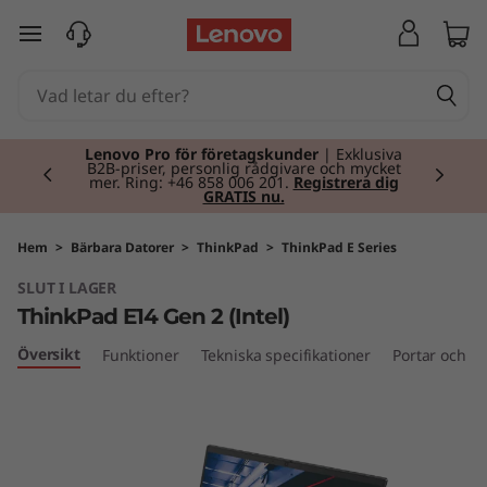
T
hoppa vidare till huvudinnehållet
h
i
Currently displaying item 2 of 2
n
Lenovo Pro för företagskunder
| Exklusiva
B2B-priser, personlig rådgivare och mycket
mer. Ring: +46 858 006 201.
Registrera dig
GRATIS nu.
k
P
Hem
>
Bärbara Datorer
>
ThinkPad
>
ThinkPad E Series
SLUT I LAGER
a
ThinkPad E14 Gen 2 (Intel)
d
Översikt
Funktioner
Tekniska specifikationer
Portar och ko
E
1