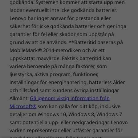
godkända. Systemen kommer att starta upp men
mobiltäckning*. 4K Webcam med 30 FPS,
Från 2,16 kg
laddar eventuellt inte icke godkända batterier.
autofokus, automatisk bildkomposition och
Lenovo har inget ansvar för prestanda eller
justerbara betraktningsvinklar fångar dig från
Tangentbord
din bästa sida. Och Magic Bay Light lyser upp
säkerhet för icke godkända batterier och ger inga
Bakgrundsbelysning för tangentbord med smart
alla mörka ställen och kan till och med slås på
garantier för fel eller skador som uppstår på
sensor
automatiskt när kameran aktiveras på den
grund av att de används. **Batteritid baseras på
TouchPad i glas: 135 × 80 mm
bärbara datorn.
MobileMark® 2014-metodiken och är ett
uppskattat maxvärde. Faktisk batteritid kan
*Tillgängligheten ser olika ut i olika regioner, och det krävs en
variera beroende på många faktorer, som
HÅLLBARHET
serviceleverantör av nätverkstjänster.
ljusstyrka, aktiva program, funktioner,
inställningar för energihantering, batteriets ålder
Material
och tillstånd samt kundens övriga inställningar
Aluminiumlock på tre sidor: ovansida,
Allmänt:
Gå igenom viktig information från
tangentbordsram, undersida (A/C/D)
Microsoft®
som kan gälla för ditt köp, inklusive
50 % återvunnet aluminium har använts till
detaljer om Windows 10, Windows 8, Windows 7
tangentbordsramen (C-sidan)
samt potentiella upp- eller nedgraderingar. Lenovo
Bildskärmshölje i Mylar (B)
varken representerar eller utfäster garantier för