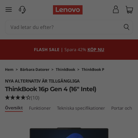
T
hoppa vidare till huvudinnehållet
h
i
n
FLASH SALE |
Spara 42%
KÖP NU
k
B
Hem
>
Bärbara Datorer
>
ThinkBook
>
ThinkBook P
NYA ALTERNATIV ÄR TILLGÄNGLIGA
o
ThinkBook 16p Gen 4 (16" Intel)
o
(10)
Översikt
Funktioner
Tekniska specifikationer
Portar och ko
k
1