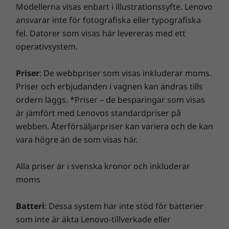
Wi-Fi 6E*
9
-
Växelströmsingång
Modellerna visas enbart i illustrationssyfte. Lenovo
Lenovo Smart Performance kommer att förbättra din
®
Bluetooth
5.1
ansvarar inte för fotografiska eller typografiska
datorupplevelse! Du får mer kraft i din dator så att den
fel. Datorer som visas här levereras med ett
är smidig att använda och startar blixtsnabbt. Du får
* 6 GHz Wi-Fi 6E är beroende av stöd från operativsystem, routrar/AP/gatewayer
operativsystem.
en snabbare och mer tillförlitlig internetupplevelse
förberedda för Wi-Fi 6E samt regionala myndighetscertifieringar och
med förbättrade anslutningsmöjligheter. Skydda din
frekvenstilldelning.
Priser
: De webbpriser som visas inkluderar moms.
IT-investering med en förbättrad säkerhet som avvärjer
Priser och erbjudanden i vagnen kan ändras tills
annonsprogram, skadlig kod och andra hot. Se till att
Dockning som stöds
ordern läggs. *Priser – de besparingar som visas
du får en riktigt spännande virtuell resa!
Ta dina onlinemöten till nästa nivå
ThinkPad Universal USB-C dockningsstation
är jämfört med Lenovos standardpriser på
Thunderbolt™ 4 Dock
När det gäller virtuella samarbeten får du en
webben. Återförsäljarpriser kan variera och de kan
bättre upplevelse med den modulbaserade
vara högre än de som visas här.
tillbehörsserien Lenovo Magic Bay, som finns
som tillval. Var och en av de här enheterna i
DESIGN
Alla priser är i svenska kronor och inkluderar
fickstorlek, som har tagits fram särskilt för den
moms
bärbara datorn ThinkBook 16p Gen 4, kan
Mått (H × B × D)
fästas med en magnet och ett pogo-stift på
19,9 × 354,6 × 255 mm
Batteri
: Dessa system har inte stöd för batterier
ovansidan av skärmen. Lenovo Magic Bay LTE
som inte är äkta Lenovo-tillverkade eller
ser till att du har 4G-åtkomst så länge det finns
Vikt