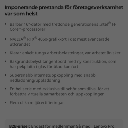
n
Imponerande prestanda för företagsverksamhet
var som helst
t
®
Bärbar 16″-dator med trettonde generationens Intel
H-
Core™-processorer
e
®
®
NVIDIA
RTX
4060-grafikkort i det mest avancerade
l
utförandet
Klarar enkelt tunga arbetsbelastningar, var arbetet än sker
)
Bakgrundsbelyst tangentbord med ny konstruktion, som
har pekplatta i glas för ökad komfort
Supersnabb internetuppkoppling med snabb
nedladdning/uppladdning
En hel serie med exklusiva tillbehör som tillval för att
förbättra virtuella samarbeten och uppkopplingen
Flera olika miljöcertifieringar
B2B-priser:
Endast för medlemmar
Gå med i Lenovo Pro