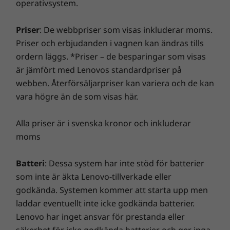
operativsystem.
en snabbare och mer tillförlitlig internetupplevelse
och arbetsmiljöer; faktiska hastigheter varierar och kan vara lägre än väntat.
med förbättrade anslutningsmöjligheter. Skydda din
Priser
: De webbpriser som visas inkluderar moms.
IT-investering med en förbättrad säkerhet som avvärjer
Trådlös
Optimerad för stor användarkomfort
Priser och erbjudanden i vagnen kan ändras tills
annonsprogram, skadlig kod och andra hot. Se till att
WiFi 6E
ordern läggs. *Priser – de besparingar som visas
du får en riktigt spännande virtuell resa!
®
Den bärbara datorn ThinkBook 16p Gen 5 är
Bluetooth
5.1
är jämfört med Lenovos standardpriser på
utformad för att erbjuda en exceptionell
webben. Återförsäljarpriser kan variera och de kan
användarupplevelse. Dess uppfräschade
* 6 GHz WiFi 6E-drift är beroende av stöd för operativsystemet, routrar/
vara högre än de som visas här.
termiska design, tillsammans med dubbla
åtkomstpunkter/gateways som stöder WiFi 6E, tillsammans med regionala
fläktar och välplacerade luftventiler garanterar
regulatoriska certifieringar och spektrumallokering.
Alla priser är i svenska kronor och inkluderar
att både du och din bärbara dator alltid håller
moms
sig sval och fokuserad – även när du arbetar
Dockning som stöds
under långa perioder. Dessutom ger den en
Thunderbolt™ 4-docka
extra kraftboost, så att du kan maximera
Batteri
: Dessa system har inte stöd för batterier
USB-C® 3.0-docka
datorns prestanda per användning genom att
som inte är äkta Lenovo-tillverkade eller
växla mellan extrema och nördprestandalägen.
godkända. Systemen kommer att starta upp men
DESIGN
laddar eventuellt inte icke godkända batterier.
Lenovo har inget ansvar för prestanda eller
Mått (H × B × D)