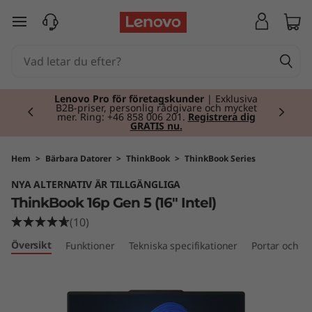
T
hoppa vidare till huvudinnehållet
h
i
Currently displaying item 2 of 2
n
Lenovo Pro för företagskunder
| Exklusiva
B2B-priser, personlig rådgivare och mycket
mer. Ring: +46 858 006 201.
Registrera dig
GRATIS nu.
k
B
Hem
>
Bärbara Datorer
>
ThinkBook
>
ThinkBook Series
NYA ALTERNATIV ÄR TILLGÄNGLIGA
o
ThinkBook 16p Gen 5 (16" Intel)
o
(10)
Översikt
Funktioner
Tekniska specifikationer
Portar och ko
k
1