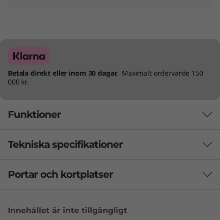
Betala direkt eller inom 30 dagar.
Maximalt ordervärde 150
000 kr.
Funktioner
Tekniska specifikationer
Elegans möter kraft och prestanda
Öka ditt dagliga arbetsflöde med Lenovo
Portar och kortplatser
PRESTANDA
ThinkBook 16p Gen 5 – en elegant bärbar
dator som erbjuder extrem prestanda och
Batteri
smarta AI-funktioner. 16p drivs av Intel® Core™
Innehållet är inte tillgängligt
80 Whr
processorer och hanterar enkelt komplexa