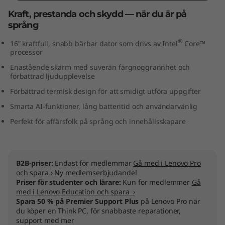
n
Kraft, prestanda och skydd — när du är på
språng
t
®
16” kraftfull, snabb bärbar dator som drivs av Intel
Core™
e
processor
Enastående skärm med suverän färgnoggrannhet och
l
förbättrad ljudupplevelse
Förbättrad termisk design för att smidigt utföra uppgifter
)
Smarta AI-funktioner, lång batteritid och användarvänlig
Perfekt för affärsfolk på språng och innehållsskapare
B2B-priser:
Endast för medlemmar
Gå med i Lenovo Pro
och spara › Ny medlemserbjudande!
Priser för studenter och lärare:
Kun for medlemmer
Gå
med i Lenovo Education och spara ›
Spara 50 % på Premier Support Plus
på Lenovo Pro när
du köper en Think PC, för snabbaste reparationer,
support med mer