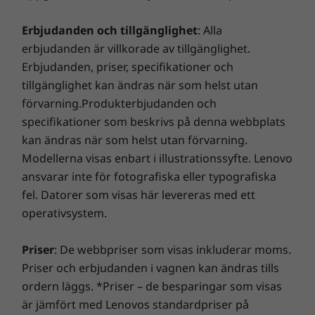
funktioner kan enheten effektivt hantera allt
SD-kortläsare (4-i-1: SD/SDHC/SDXC/MMC)
budgetarbete och enorma besparingar på mellan 28 %
Erbjudanden och tillgänglighet
: Alla
som kommer i din väg – både när du är på
Kombinerad hörlur/mikrofon
och 80 %. Våra skickliga tekniker, som är beväpnade
erbjudanden är villkorade av tillgänglighet.
språng och i alla typer av arbetsmiljöer.
med Lenovos banbrytande felsökning, kan avslöja
Överföringshastigheterna via USB-portarna är ungefärliga och beror på flera faktorer,
Erbjudanden, priser, specifikationer och
dolda skador så att du kan känna dig trygg!
t.ex. bearbetningskapacitet för värd/kringutrustning, filattribut, systemkonfiguration
tillgänglighet kan ändras när som helst utan
och driftmiljöer. De faktiska hastigheterna varierar och kan vara lägre än förväntat.
förvarning.Produkterbjudanden och
Smart Performance
Trådlöst
specifikationer som beskrivs på denna webbplats
kan ändras när som helst utan förvarning.
WiFi 7
Lenovo Smart Performance kommer att förbättra din
Modellerna visas enbart i illustrationssyfte. Lenovo
datorupplevelse! Du får mer kraft i din dator så att den
är smidig att använda och startar blixtsnabbt. Du får
®
ansvarar inte för fotografiska eller typografiska
Bluetooth
5.3
en snabbare och mer tillförlitlig internetupplevelse
fel. Datorer som visas här levereras med ett
med förbättrade anslutningsmöjligheter. Skydda din
Dockning som stöds
operativsystem.
Anpassat stöd med
IT-investering med en förbättrad säkerhet som avvärjer
®
USB-C
-dockningsstation
annonsprogram, skadlig kod och andra hot. Se till att
Priser
: De webbpriser som visas inkluderar moms.
avancerad AI
du får en riktigt spännande virtuell resa!
Priser och erbjudanden i vagnen kan ändras tills
DESIGN
ordern läggs. *Priser – de besparingar som visas
Omvandla hur du interagerar med din
ThinkBook. Denna Copilot+-dator ger dig
är jämfört med Lenovos standardpriser på
Mått (H × B × D)