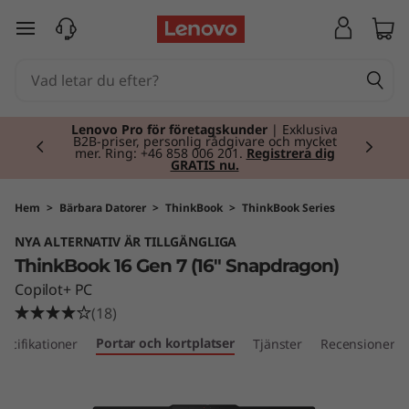
T
hoppa vidare till huvudinnehållet
h
i
Currently displaying item 2 of 2
n
Lenovo Pro för företagskunder
| Exklusiva
B2B-priser, personlig rådgivare och mycket
mer. Ring: +46 858 006 201.
Registrera dig
GRATIS nu.
k
B
Hem
>
Bärbara Datorer
>
ThinkBook
>
ThinkBook Series
NYA ALTERNATIV ÄR TILLGÄNGLIGA
o
ThinkBook 16 Gen 7 (16" Snapdragon)
o
Copilot+ PC
(18)
k
Portar och kortplatser
pecifikationer
Tjänster
Recensioner
1