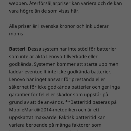
möjlighet att göra mer på kortare tid –
webben. Återförsäljarpriser kan variera och de kan
16,7 mm x 356,4 mm x 248,4 mm
automatisera uppgifter, schemalägg möten
vara högre än de som visas här.
eller få personliga rekommendationer med en
Vikt
särskild startknapp. Dessutom förenklar
Alla priser är i svenska kronor och inkluderar
Från 1,82 kg
Lenovo Personal Assistant enhetsinteraktioner,
moms
felsöker grundläggande problem och mycket
Tangentbord
mer för att hjälpa dig att arbeta smartare, inte
Batteri
: Dessa system har inte stöd för batterier
Bakgrundsbelysning med vitt LED-ljus
hårdare.
som inte är äkta Lenovo-tillverkade eller
Copilot-tangent
Numerisk knappsats
godkända. Systemen kommer att starta upp men
Precisionsstyrplatta (135 mm x 80 mm)
laddar eventuellt inte icke godkända batterier.
Spillsäker
Lenovo har inget ansvar för prestanda eller
Taktila markeringar som framhäver viktiga tangenter
säkerhet för icke godkända batterier och ger inga
garantier för fel eller skador som uppstår på
grund av att de används. **Batteritid baseras på
Hållbarhet
MobileMark® 2014-metodiken och är ett
Material
uppskattat maxvärde. Faktisk batteritid kan
Sofistikerad och
variera beroende på många faktorer, som
90 % plast från återvunna konsumentprodukter (PCC) i