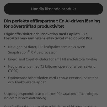
a
Handla liknande produkt
p
Din perfekta affärspartner: En AI-driven lösning
d
för oöverträffad produktivitet
Frigör effektivitet och innovation med Copilot+ PCs
r
Förbättra verksamhetens effektivitet med Copilot PCs
a
Next-gen AI-dator, 16″ kraftpaket som drivs av en
®
Snapdragon
X Plus-processor
g
Energisnål Copilot+-dator för små till medelstora företag
o
Hög prestanda med 45 biljoner operationer per sekund
(TOPS)
n
Optimerade arbetsflöden med Lenovo Personal Assistant
och AI-aktiverade appar
)
Snapdragons produkter är produkter från Qualcomm Technologies,
Inc. och/eller dess dotterbolag.
Vissa Copilot+-datorupplevelser kräver kostnadsfria uppdateringar