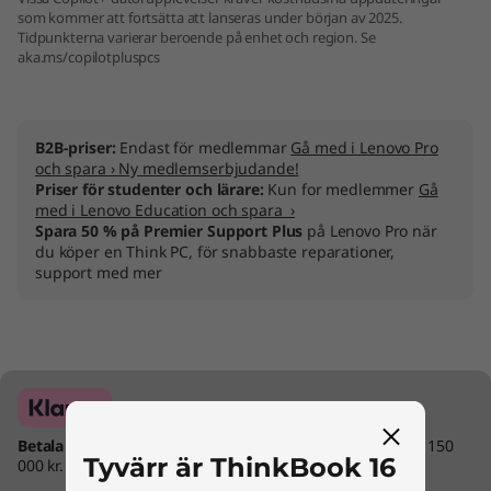
som kommer att fortsätta att lanseras under början av 2025.
Tidpunkterna varierar beroende på enhet och region. Se
aka.ms/copilotpluspcs
B2B-priser:
Endast för medlemmar
Gå med i Lenovo Pro
och spara › Ny medlemserbjudande!
Priser för studenter och lärare:
Kun for medlemmer
Gå
med i Lenovo Education och spara ›
Spara 50 % på Premier Support Plus
på Lenovo Pro när
du köper en Think PC, för snabbaste reparationer,
support med mer
Betala direkt eller inom 30 dagar.
Maximalt ordervärde 150
Tyvärr är ThinkBook 16
000 kr.