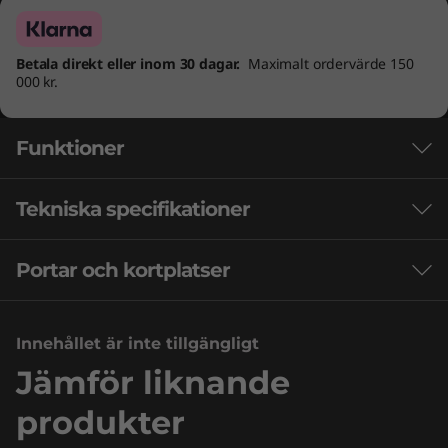
Betala direkt eller inom 30 dagar.
Maximalt ordervärde 150
000 kr.
Funktioner
Tekniska specifikationer
Portar och kortplatser
Batteri
Upp till 99,99 Wh
Super Rapid Charge : 80 minuters laddning ger 100 %
Innehållet är inte tillgängligt
Spela på en högre nivå med bärbara AMD
kapacitet
Jämför liknande
Advantage™-datorer
Säkerhet
produkter
De bärbara AMD Advantage™-datorerna
Webbkamera med e-linsskydd