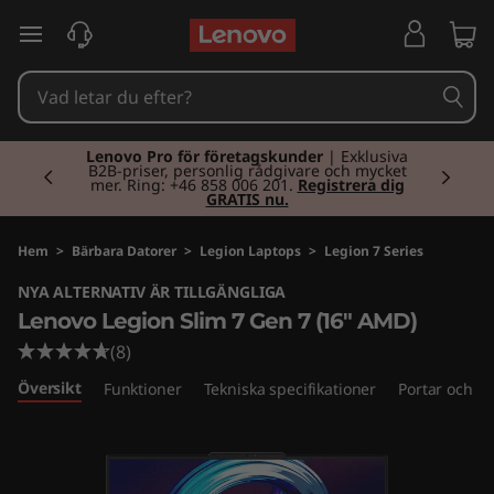
L
hoppa vidare till huvudinnehållet
e
n
Currently displaying item 2 of 2
o
Lenovo Pro för företagskunder
| Exklusiva
B2B-priser, personlig rådgivare och mycket
mer. Ring: +46 858 006 201.
Registrera dig
GRATIS nu.
v
o
Hem
>
Bärbara Datorer
>
Legion Laptops
>
Legion 7 Series
NYA ALTERNATIV ÄR TILLGÄNGLIGA
L
Lenovo Legion Slim 7 Gen 7 (16" AMD)
e
(8)
Översikt
Funktioner
Tekniska specifikationer
Portar och ko
g
i