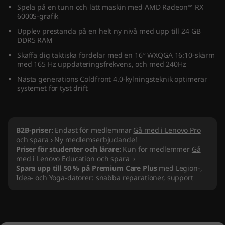
Spela på en tunn och lätt maskin med AMD Radeon™ RX
(
6000S-grafik
1
Upplev prestanda på en helt ny nivå med upp till 24 GB
DDR5 RAM
6
Skaffa dig taktiska fördelar med en 16″ WXQGA 16:10-skärm
med 165 Hz uppdateringsfrekvens, och med 240Hz
"
Nästa generations Coldfront 4.0-kylningsteknik optimerar
systemet för tyst drift
A
M
B2B-priser:
Endast för medlemmar
Gå med i Lenovo Pro
D
och spara › Ny medlemserbjudande!
Priser för studenter och lärare:
Kun for medlemmer
Gå
med i Lenovo Education och spara ›
)
Spara upp till 50 % på Premium Care Plus
med Legion-,
Idea- och Yoga-datorer: snabba reparationer, support