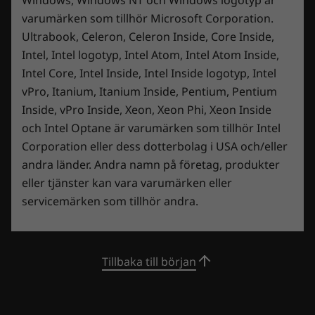
like the switcher for the keyboard lights to be better
varumärken som tillhör Microsoft Corporation.
labeled, I don't want unicorn puke or the need to
switch through a half dozen options just to get to a
Ultrabook, Celeron, Celeron Inside, Core Inside,
white backlight.
Intel, Intel logotyp, Intel Atom, Intel Atom Inside,
4) A few of my keys have a very different sound
Intel Core, Intel Inside, Intel Inside logotyp, Intel
while typing. This is by no means a deal breaker,
but it's distracting, especially when one key is a
vPro, Itanium, Itanium Inside, Pentium, Pentium
Smyg fram i tystnad. Slå till med kylig
vowel and in many common words and the other is
precision
Inside, vPro Inside, Xeon, Xeon Phi, Xeon Inside
backspace.
och Intel Optane är varumärken som tillhör Intel
Slå till utan att höras tack vare Legion
Översätt med Google
Corporation eller dess dotterbolag i USA och/eller
Coldfront 4.0 och ett tyst fläktsystem som
andra länder. Andra namn på företag, produkter
Rekommenderar den här produkten
✔
Ja
håller nere både buller och temperaturer till
eller tjänster kan vara varumärken eller
ett absolut minimum. Huden förblir sval tack
Ursprungligen upplagd på lenovo.com
servicemärken som tillhör andra.
vare de förbättrade kylflänsarna och
luftutsläppssystemet, samtidigt som de extra
luftintagen på tangentbordet och undersidan
ger en drastisk förbättring av luftflödet.
Tillbaka till början
☆☆☆☆☆
☆☆☆☆☆
Lenovo Smart Power gör det enkelt att
5
enginerd
·
för 4 år sen
optimera fläktinställningarna.
a
Portable and powerful
v