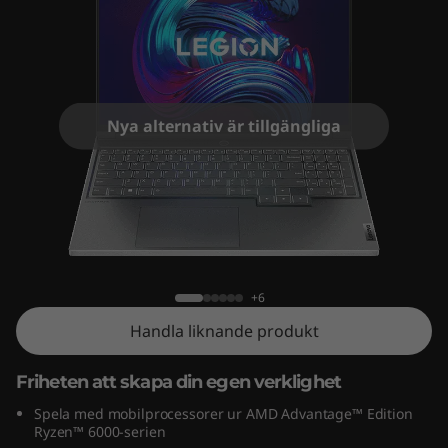
o
n
S
l
Nya alternativ är tillgängliga
i
m
Lenovo Legion Slim 7 Gen 7 (16" AMD)
7
G
+6
Handla liknande produkt
e
n
Friheten att skapa din egen verklighet
Spela med mobilprocessorer ur AMD Advantage™ Edition
7
Ryzen™ 6000-serien