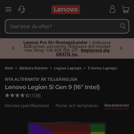
L
hoppa vidare till huvudinnehållet
e
n
Currently displaying item 2 of 2
o
Lenovo Pro för företagskunder
| Exklusiva
B2B-priser, personlig rådgivare och mycket
mer. Ring: +46 858 006 201.
Registrera dig
GRATIS nu.
v
o
Hem
>
Bärbara Datorer
>
Legion Laptops
>
5 Series Laptops
NYA ALTERNATIV ÄR TILLGÄNGLIGA
L
Lenovo Legion 5i Gen 9 (16" Intel)
e
(108)
Recensioner
Tekniska specifikationer
Portar och kortplatser
g
i