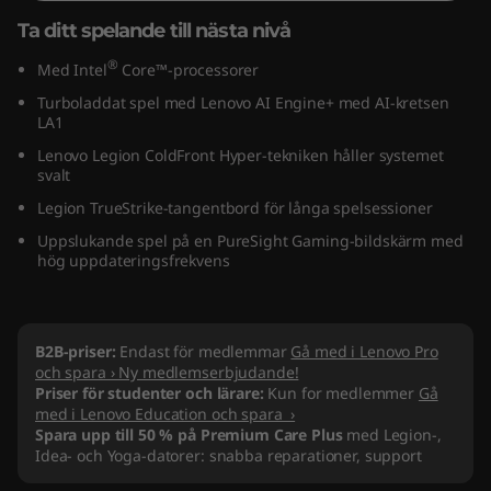
"
Ta ditt spelande till nästa nivå
I
®
Med Intel
Core™-processorer
Turboladdat spel med Lenovo AI Engine+ med AI-kretsen
n
LA1
Lenovo Legion ColdFront Hyper-tekniken håller systemet
t
svalt
e
Legion TrueStrike-tangentbord för långa spelsessioner
Uppslukande spel på en PureSight Gaming-bildskärm med
l
hög uppdateringsfrekvens
)
B2B-priser:
Endast för medlemmar
Gå med i Lenovo Pro
och spara › Ny medlemserbjudande!
Priser för studenter och lärare:
Kun for medlemmer
Gå
med i Lenovo Education och spara ›
Spara upp till 50 % på Premium Care Plus
med Legion-,
Idea- och Yoga-datorer: snabba reparationer, support