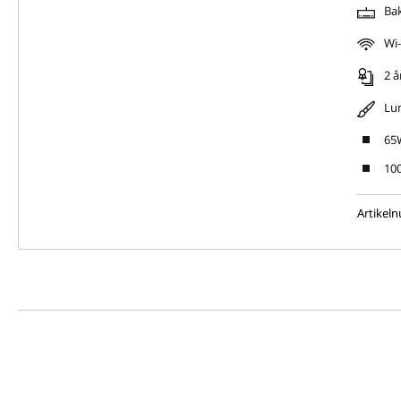
Bak
Wi-
2 å
Lu
65
10
Artikel