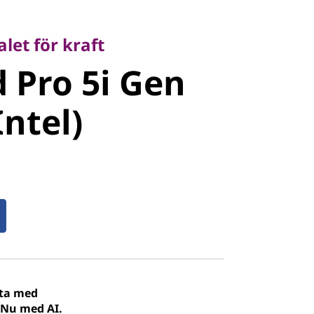
 för kraft
Pro 5i Gen
let för kraft
 Pro 5i Gen
ntel)
Intel)
ata med
. Nu med AI.