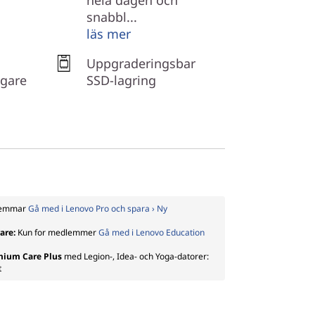
hela dagen och
snabbl...
läs mer
Uppgraderingsbar
igare
SSD-lagring
dlemmar
Gå med i Lenovo Pro och spara › Ny
rare:
Kun for medlemmer
Gå med i Lenovo Education
emium Care Plus
med Legion-, Idea- och Yoga-datorer:
t