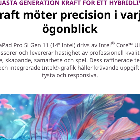
NÄSTA GENERATION KRAFT FÖR ETT HYBRIDLI
raft möter precision i var
ögonblick
®
aPad Pro 5i Gen 11 (14” Intel) drivs av Intel
Core™ Ul
ssorer och levererar hastighet av professionell kvalit
e, skapande, samarbete och spel. Dess raffinerade t
ch integrerade Intel®-grafik håller krävande uppgift
tysta och responsiva.