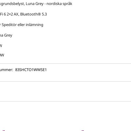
grundsbelyst, Luna Grey - nordiska språk
Fi 6 2×2 AX, Bluetooth® 5.3
r Speditör eller inlämning
na Grey
W
0W
nummer:
83SHCTO1WWSE1