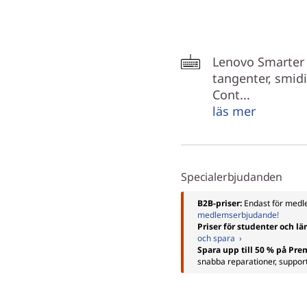
Lenovo Smarter
tangenter, smid
Cont...
läs mer
Specialerbjudanden
B2B-priser:
Endast för me
medlemserbjudande!
Priser för studenter och lä
och spara ›
Spara upp till 50 % på Pr
snabba reparationer, suppor