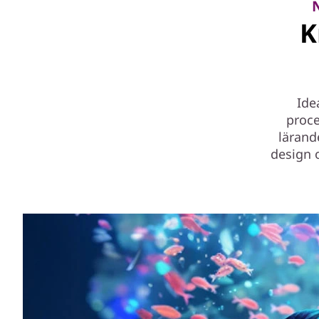
K
Ide
proce
lärand
design o