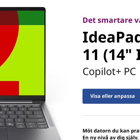
Det smartare valet
IdeaPad 
Det smartare va
IdeaPad
11 (14" I
11 (14" 
Copilot+ PC
Visa eller anpassa
Möt datorn du kan pr
En ny nivå av dig själv