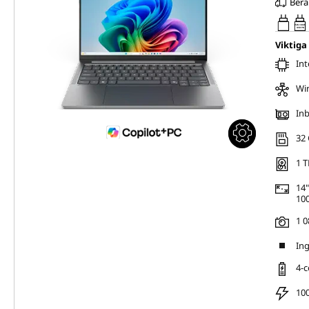
Berä
65W-100W
USB PD
Viktiga
Int
Wi
Inb
32 
1 T
14"
100
1 0
Ing
4-c
100