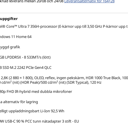
knad leverans mellan 20/08 och 24/08
Leveransalternativ för 164+28
 uppgifter
el® Core™ Ultra 7 356H-processor (E-kärnor upp till 3,50 GHz P-kärnor upp ti
ndows 11 Home 64
yggd grafik
GB LPDDR5X - 8 533MT/s (lött)
B SSD M.2 2242 PCIe Gen4 QLC
 2,8K (2 880 × 1 800), OLED, reflex, ingen pekskärm, HDR 1000 True Black, 100
 cd/m² (nit) (HDR Peak)/500 cd/m² (nit) (SDR Typical), 120 Hz
80p FHD IR-hybrid med dubbla mikrofoner
a alternativ för lagring
elligt uppladdningsbart Li-Ion 92,5 Wh
W USB-C 90 % PCC tunn nätadapter 3 stift - EU