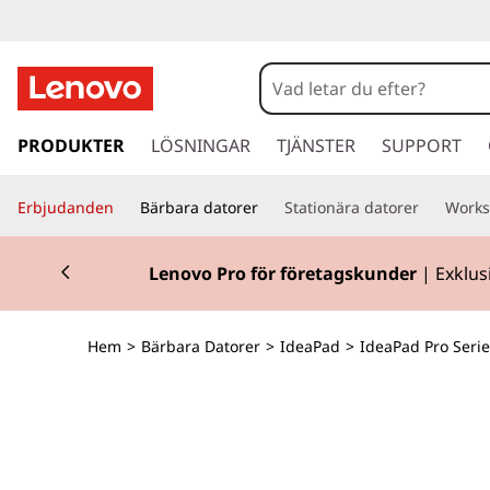
I
d
e
h
o
PRODUKTER
LÖSNINGAR
TJÄNSTER
SUPPORT
a
p
p
P
Erbjudanden
Bärbara datorer
Stationära datorer
Works
a
v
a
Currently displaying item 2 of 2
i
Lenovo Pro för företagskunder
| Exklus
d
d
a
r
P
Hem
>
Bärbara Datorer
>
IdeaPad
>
IdeaPad Pro Serie
e
t
r
i
l
o
l
h