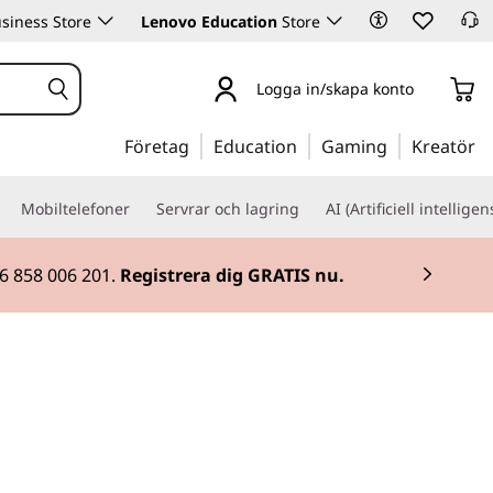
siness Store
Lenovo Education
Store
Logga in/skapa konto
Företag
Education
Gaming
Kreatör
Mobiltelefoner
Servrar och lagring
AI (Artificiell intelligen
46 858 006 201.
Registrera dig GRATIS nu.