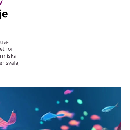
V
je
tra-
et för
ermiska
er svala,