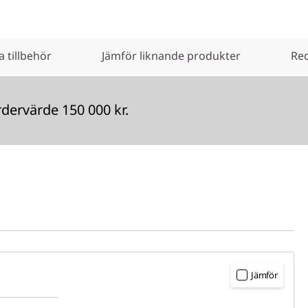
 tillbehör
Jämför liknande produkter
Re
ervärde 150 000 kr.
Jämför