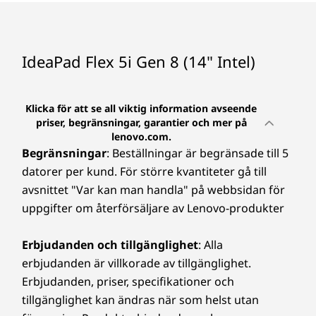
inställningar för energiförbrukning och skärmljusstyrka. Batteriets maximala
kapacitet minskar med tiden och beroende på användningsgrad.
Ljud
IdeaPad Flex 5i Gen 8 (14" Intel)
®
2 framåtriktade högtalare på 2 W med Dolby Audio
Kamera
Klicka för att se all viktig information avseende
priser, begränsningar, garantier och mer på
HD- och FHD-kamera | Sekretesskydd
lenovo.com.
Begränsningar
: Beställningar är begränsade till 5
Specifikationerna kan variera beroende på region/modell.
datorer per kund. För större kvantiteter gå till
avsnittet "Var kan man handla" på webbsidan för
uppgifter om återförsäljare av Lenovo-produkter
ANSLUTNINGAR
Portar/kortplatser
Erbjudanden och tillgänglighet
: Alla
erbjudanden är villkorade av tillgänglighet.
Strömbrytare
4-i-1-kortläsare
Erbjudanden, priser, specifikationer och
USB 3.2 Gen 1 Typ-A (en stöder USB-laddning)
tillgänglighet kan ändras när som helst utan
USB 3.2 Gen 1 Typ-A (en stöder USB-laddning)