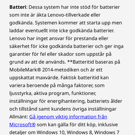
* Tillgänglighet till WWAN som tillval varierar beroende på region, måste
Batteri
: Dessa system har inte stöd för batterier
konfigureras vid köptillfället och kräver nätverksabonnemang.
som inte är äkta Lenovo-tillverkade eller
Specifikationerna kan variera beroende på region/modell.
godkända. Systemen kommer att starta upp men
laddar eventuellt inte icke godkända batterier.
Lenovo har inget ansvar för prestanda eller
DESIGN
säkerhet för icke godkända batterier och ger inga
garantier för fel eller skador som uppstår på
Mått (H × B × D)
grund av att de används. **Batteritid baseras på
Utförande med metallock
MobileMark® 2014-metodiken och är ett
(cm): 313,1 × 224,9 × 17,4
uppskattat maxvärde. Faktisk batteritid kan
(tum): 12,32″ × 8,85″ × 0,69″
variera beroende på många faktorer, som
ljusstyrka, aktiva program, funktioner,
Utförande i plast
inställningar för energihantering, batteriets ålder
(cm): 313,1 × 224,9 × 17,8
och tillstånd samt kundens övriga inställningar
(tum): 12,32″ × 8,85″ × 0,70″
Allmänt:
Gå igenom viktig information från
Vikt
Microsoft®
som kan gälla för ditt köp, inklusive
Utförande med metallock
detaljer om Windows 10, Windows 8, Windows 7