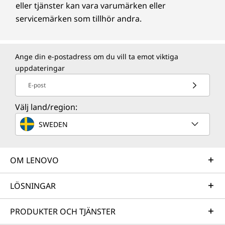
eller tjänster kan vara varumärken eller
servicemärken som tillhör andra.
ÖVRIG INFORMATION
Säkerhet
Ange din e-postadress om du vill ta emot viktiga
Sekretesskydd
uppdateringar
Förinstallerad programvara
E-post
Windows 11 Home/Pro
Välj land/region:
Lenovo Vantage
Provversion av Microsoft 365
SWEDEN
®
McAfee
LiveSafe™
Amazon Alexa
OM LENOVO
Innehåll i förpackningen
Lenovo IdeaPad Flex 5i Gen 8 (14" Intel)
LÖSNINGAR
Användarhandbok
65 W nätadapter
PRODUKTER OCH TJÄNSTER