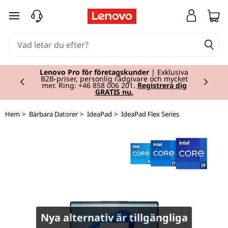
I
hoppa vidare till huvudinnehållet
d
e
Currently displaying item 2 of 2
a
Lenovo Pro för företagskunder
| Exklusiva
B2B-priser, personlig rådgivare och mycket
mer. Ring: +46 858 006 201.
Registrera dig
GRATIS nu.
P
a
Hem
>
Bärbara Datorer
>
IdeaPad
>
IdeaPad Flex Series
d
F
l
e
Nya alternativ är tillgängliga