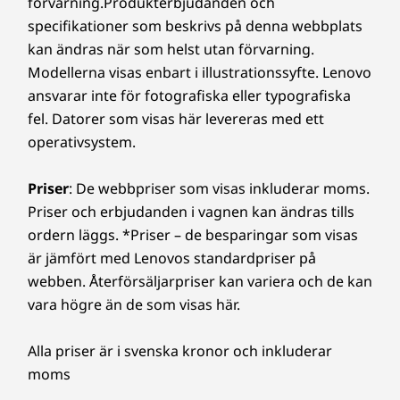
förvarning.Produkterbjudanden och
Strömkontakt
specifikationer som beskrivs på denna webbplats
HDMI™ 1.4b
kan ändras när som helst utan förvarning.
USB 3.2 Gen 1 Type-C. (fullfunktion) med Thunderbolt™
Modellerna visas enbart i illustrationssyfte. Lenovo
4.0)
ansvarar inte för fotografiska eller typografiska
3,5 mm kombinerad hörlurs-/mikrofonkontakt
fel. Datorer som visas här levereras med ett
operativsystem.
Överföringshastigheten via USB-portarna är ungefärlig och beror på många faktorer,
som bearbetningskapacitet hos värd/kringutrustning, filattribut, systemkonfiguration
Priser
: De webbpriser som visas inkluderar moms.
och driftmiljö. Den faktiska hastigheten varierar och kan vara lägre än förväntat.
Priser och erbjudanden i vagnen kan ändras tills
ordern läggs. *Priser – de besparingar som visas
WiFi
är jämfört med Lenovos standardpriser på
WiFi 6 | WiFi 6E* (Evo™)
webben. Återförsäljarpriser kan variera och de kan
®
Upp till Bluetooth
5.1
vara högre än de som visas här.
* 6 GHz WiFi 6E-funktionen är beroende av stöd från operativsystem,
Alla priser är i svenska kronor och inkluderar
routrar/AP/gatewayer förberedda för WiFi 6E samt regionala myndighetscertifieringar
moms
och frekvenstilldelning.