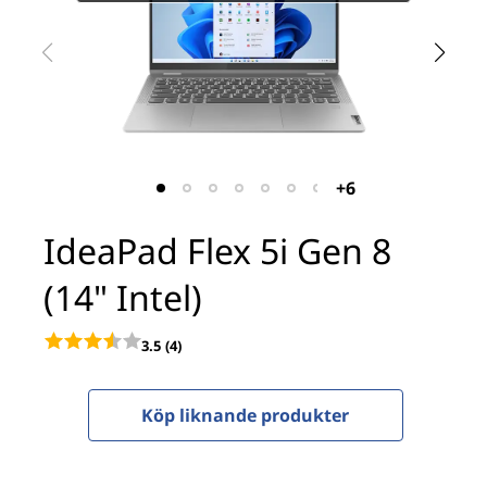
x
5
i
G
e
+6
n
IdeaPad Flex 5i Gen 8
8
(14" Intel)
(
3.5
(4)
1
4
Köp liknande produkter
"