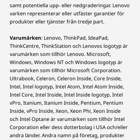
Från 1,50 kg
samt potentiella upp- eller nedgraderingar. Lenovo
varken representerar eller utfäster garantier för
Utförande i plast
produkter eller tjänster från tredje part.
Från 1,55 kg
Varumärken
: Lenovo, ThinkPad, IdeaPad,
Penna
ThinkCentre, ThinkStation och Lenovos logotyp är
Lenovo Digital Pen (tillval)
varumärken som tillhör Lenovo. Microsoft,
Windows, Windows NT och Windows logotyp är
Specifikationerna kan variera beroende på region/modell.
varumärken som tillhör Microsoft Corporation.
Ultrabook, Celeron, Celeron Inside, Core Inside,
SUSTAINABILITY
Intel, Intel logotyp, Intel Atom, Intel Atom Inside,
Intel Core, Intel Inside, Intel Inside logotyp, Intel
Certifieringar/registreringar
vPro, Itanium, Itanium Inside, Pentium, Pentium
®
ENERGY STAR
8.0
Inside, vPro Inside, Xeon, Xeon Phi, Xeon Inside
EPEAT™ Silver-registrerad i USA
och Intel Optane är varumärken som tillhör Intel
Corporation eller dess dotterbolag i USA och/eller
Specifikationerna kan variera beroende på region/modell.
andra länder. Andra namn på företag, produkter