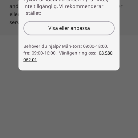
inte tillgänglig. Vi rekommenderar
andra länder. Andra namn på företag, produkter
Specifikationerna kan variera beroende på region/modell.
i stället:
eller tjänster kan vara varumärken eller
servicemärken som tillhör andra.
Visa eller anpassa
Behöver du hjälp? Mån-tors: 09:00-18:00,
Tillbaka till början
fre: 09:00-16:00. Vänligen ring oss:
08 580
062 01