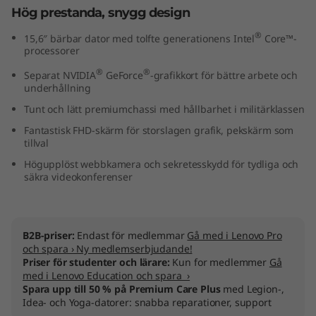
Hög prestanda, snygg design
l
®
15,6″ bärbar dator med tolfte generationens Intel
Core™-
)
processorer
®
®
Separat NVIDIA
GeForce
-grafikkort för bättre arbete och
underhållning
Tunt och lätt premiumchassi med hållbarhet i militärklassen
Fantastisk FHD-skärm för storslagen grafik, pekskärm som
tillval
Högupplöst webbkamera och sekretesskydd för tydliga och
säkra videokonferenser
B2B-priser:
Endast för medlemmar
Gå med i Lenovo Pro
och spara › Ny medlemserbjudande!
Priser för studenter och lärare:
Kun for medlemmer
Gå
med i Lenovo Education och spara ›
Spara upp till 50 % på Premium Care Plus
med Legion-,
Idea- och Yoga-datorer: snabba reparationer, support