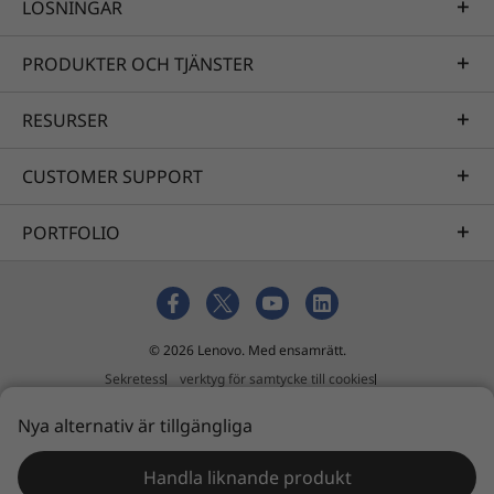
LÖSNINGAR
PRODUKTER OCH TJÄNSTER
RESURSER
CUSTOMER SUPPORT
PORTFOLIO
© 2026 Lenovo. Med ensamrätt.
Sekretess
verktyg för samtycke till cookies
Användningsvillkor
Översikt
Extern inlämningspolicy
Nya alternativ är tillgängliga
Uttalande mot slaveri och människohandel
Handla liknande produkt