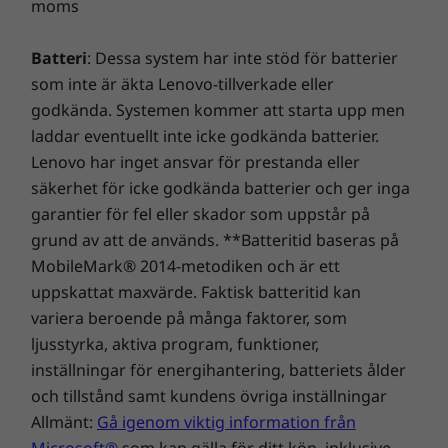
moms
under den ursprungliga ettåriga garantitiden för
®
McAfee
LiveSafe™ (provversion)
batterigarantin (om batteriet är i gott skick). Dessutom
Microsoft Office (provprenumeration)
får du ett batteribyte i händelse av problem. Få en
Batteri
: Dessa system har inte stöd för batterier
Uppslukande underhållning
bättre upplevelse plus möjligheten att uppgradera till
som inte är äkta Lenovo-tillverkade eller
Förpackningens innehåll
On-site Service. Vi på Lenovo kan kombinera
godkända. Systemen kommer att starta upp men
Njut av film och musik med den breda
IdeaPad 5i Gen 7 (15″ Intel)
förstklassig prestanda och säkerhet för datorer!
laddar eventuellt inte icke godkända batterier.
skärmen och de framåtriktade högtalarna.
45 W, 65 W eller 100 W USB-C-nätadapter
Lenovo har inget ansvar för prestanda eller
Den färgstarka, högupplösta skärmen har ett
Snabbstartguide
säkerhet för icke godkända batterier och ger inga
större färgspektrum och är TÜV-certifierad för
att inte påfresta synen så mycket. Och de
garantier för fel eller skador som uppstår på
Specifikationerna kan variera beroende på region/modell.
®
grund av att de används. **Batteritid baseras på
Dolby
-certifierade framåtvända högtalarna
MobileMark® 2014-metodiken och är ett
fyller rummet med ljud.
uppskattat maxvärde. Faktisk batteritid kan
variera beroende på många faktorer, som
ljusstyrka, aktiva program, funktioner,
inställningar för energihantering, batteriets ålder
och tillstånd samt kundens övriga inställningar
Allmänt:
Gå igenom viktig information från
Microsoft®
som kan gälla för ditt köp, inklusive