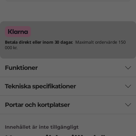
Betala direkt eller inom 30 dagar.
Maximalt ordervärde 150
000 kr.
Funktioner
Tekniska specifikationer
Portar och kortplatser
Batteri
Upp till 11 timmar* (MM18)
Upp till 16 timmar* (videouppspelning)
Innehållet är inte tillgängligt
45 Wh, 57 Wh eller 76 Wh