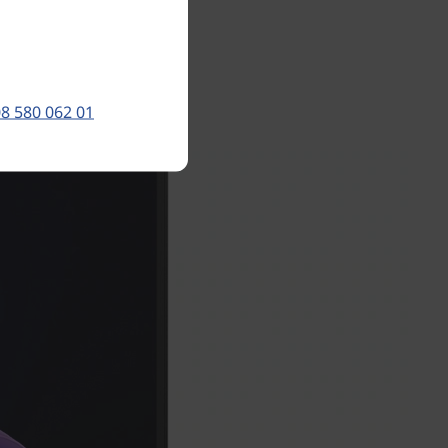
 komplexa
idigt som
m.
8 580 062 01