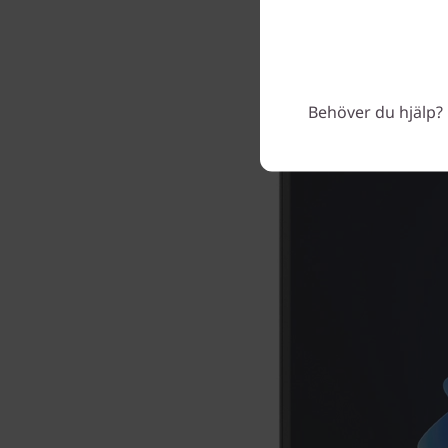
och säke
arbetsfl
d
Behöver du hjälp? 