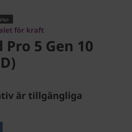
 för kraft
Pro 5 Gen
gliga
let för kraft
AMD)
 Pro 5 Gen 10
MD)
tiv är tillgängliga