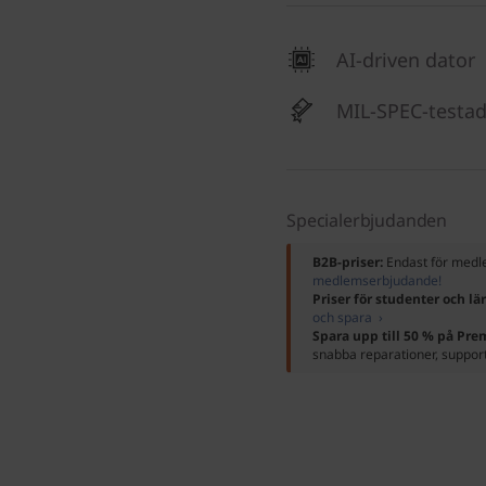
AI-driven dator
MIL-SPEC-testa
Specialerbjudanden
B2B-priser:
Endast för me
medlemserbjudande!
Priser för studenter och lä
och spara ›
Spara upp till 50 % på Pr
snabba reparationer, suppor