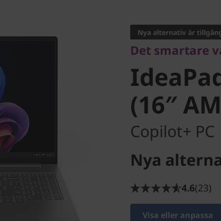
Det smartare valet
IdeaPad 
Nya alternativ är tillgän
Det smartare va
10 (16″ 
IdeaPad
(16″ A
Copilot+ PC
Nya alterna
4.6
(23)
Visa eller anpassa