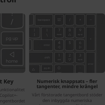
t Key
Numerisk knappsats – fler
tangenter, mindre krångel
funktionalitet
Vårt förstorade tangentbord stöder
Copilot+-
den inbyggda numeriska
angentbordet