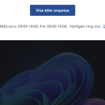
rställer smidig prestanda oavsett uppgift. Hantera
öden med robust integrerad grafik och enkelhet samt
Visa eller anpassa
u njuter av grafik på en livfull högupplöst OLED-skär
Mån-tors: 09:00-18:00, fre: 09:00-16:00. Vänligen ring oss:
0