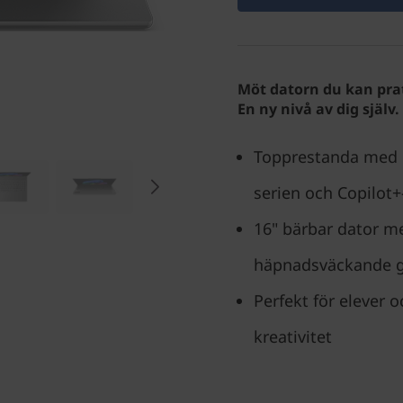
Möt datorn du kan pr
En ny nivå av dig själv
Topprestanda med 
serien och Copilot+
16" bärbar dator m
häpnadsväckande g
Perfekt för elever o
kreativitet