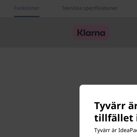
Funktioner
Tekniska specifikationer
S
Tyvärr ä
tillfälle
Bryt d
Len
Tyvärr är IdeaPa
proces