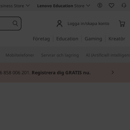
siness Store
Lenovo Education
Store
Logga in/skapa konto
Företag
Education
Gaming
Kreatör
Mobiltelefoner
Servrar och lagring
AI (Artificiell intelligen
46 858 006 201.
Registrera dig GRATIS nu.