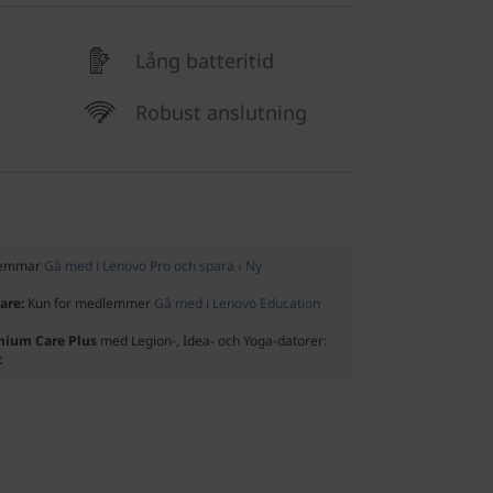
Lång batteritid
d
Robust anslutning
dlemmar
Gå med i Lenovo Pro och spara › Ny
rare:
Kun for medlemmer
Gå med i Lenovo Education
emium Care Plus
med Legion-, Idea- och Yoga-datorer:
t