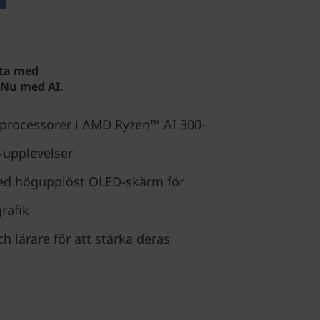
ata med
. Nu med AI.
processorer i AMD Ryzen™ AI 300-
-upplevelser
ed högupplöst OLED-skärm för
rafik
ch lärare för att stärka deras