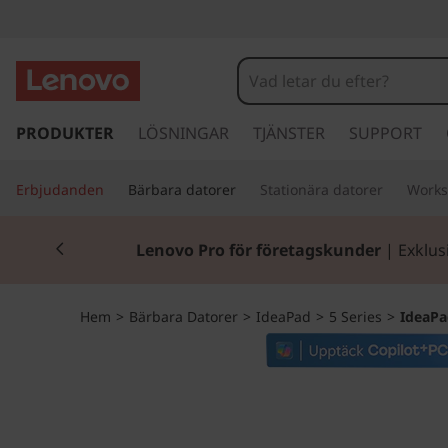
I
d
e
h
o
PRODUKTER
LÖSNINGAR
TJÄNSTER
SUPPORT
a
p
p
P
Erbjudanden
Bärbara datorer
Stationära datorer
Works
a
v
a
Currently displaying item 2 of 2
i
Lenovo Pro för företagskunder
| Exklus
d
d
a
r
P
Hem
>
Bärbara Datorer
>
IdeaPad
>
5 Series
>
IdeaPa
e
t
r
i
l
o
l
h