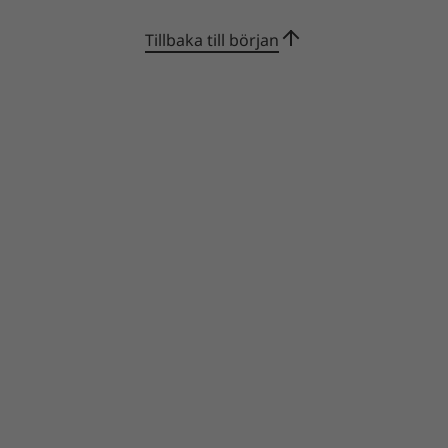
Offset Service för att kompensera för
enhetens beräknade koldioxidutsläpp.
Tillbaka till början
*EPEAT-registrerad där tillämpligt — se www.epeat.net för
registreringsstatus per land.