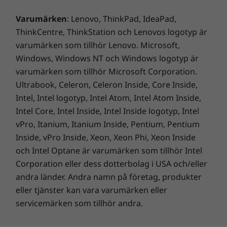
Snabbstartsguide
Varumärken
: Lenovo, ThinkPad, IdeaPad,
Komplett teknisk specifikation
ThinkCentre, ThinkStation och Lenovos logotyp är
Referens för produktspecifikationer:
Modeller,
varumärken som tillhör Lenovo. Microsoft,
Ett varaktigt åtagande
specifikationer, dokument, kompatibilitet (på engelska)
Windows, Windows NT och Windows logotyp är
Ditt åtagande för miljömässig hållbarhet
varumärken som tillhör Microsoft Corporation.
börjar med datorns energibesparing och
Ultrabook, Celeron, Celeron Inside, Core Inside,
återvunnet innehåll. Produkten levereras med
Intel, Intel logotyp, Intel Atom, Intel Atom Inside,
en förpackningskudde som innehåller 90 %
Intel Core, Intel Inside, Intel Inside logotyp, Intel
återvunnen plast, konstruerad med 30 %
vPro, Itanium, Itanium Inside, Pentium, Pentium
återvunnen plast i strömadapterfodralet och
Inside, vPro Inside, Xeon, Xeon Phi, Xeon Inside
90 % havsbunden plast i systempåsen. Den
och Intel Optane är varumärken som tillhör Intel
bärbara datorns nedre lock använder till och
Corporation eller dess dotterbolag i USA och/eller
med 30 % återvunnen plast. Den är registrerad
andra länder. Andra namn på företag, produkter
®
®
EPEAT
Silver* och ENERGY STAR
-certifierad
eller tjänster kan vara varumärken eller
och uppfyller miljöprestandakriterierna för
servicemärken som tillhör andra.
produktens livslängd, cirkulär design och
energieffektivitet. Lenovo erbjuder också CO
2