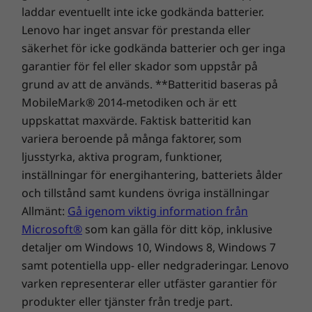
förstklassig prestanda och säkerhet för datorer!
®
ENERGY STAR
8.0
fingeravtryckssensor, finns som tillval,
laddar eventuellt inte icke godkända batterier.
®
integrerad i strömknappen. Den levereras
EPEAT
Silver där tillämpligt*
Lenovo har inget ansvar för prestanda eller
också med en sekretesslutare för säkerhet och
säkerhet för icke godkända batterier och ger inga
ett optimerat batterisystem för snabb
*Gå till
www.epeat.net
för registreringsstatus per
garantier för fel eller skador som uppstår på
laddning. Dessutom möjliggör den sömlösa
land.
grund av att de används. **Batteritid baseras på
dataöverföringar och parkoppling för utökad
MobileMark® 2014-metodiken och är ett
arbetsyta.
uppskattat maxvärde. Faktisk batteritid kan
ÖVRIG INFORMATION
variera beroende på många faktorer, som
Förinstallerad programvara
ljusstyrka, aktiva program, funktioner,
inställningar för energihantering, batteriets ålder
Lenovo Vantage
och tillstånd samt kundens övriga inställningar
®
McAfee
LiveSafe™ (Testversion)
Allmänt:
Gå igenom viktig information från
Microsoft 365 (utvärderingsversion)
Microsoft®
som kan gälla för ditt köp, inklusive
Windows 11 Home/Pro
detaljer om Windows 10, Windows 8, Windows 7
Vad finns i lådan
samt potentiella upp- eller nedgraderingar. Lenovo
IdeaPad Slim 3i Gen 9 (16" Intel)
varken representerar eller utfäster garantier för
65 W AC-adapter
produkter eller tjänster från tredje part.