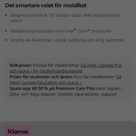
Det smartare valet för mobilitet
I
Elegant och stilfull 16" bärbar dator med imponerande
n
skärm
®
Förbättrad prestanda med Intel
Core™ processor
t
Smarta AI-funktioner, snabb laddning och lång batteritid
e
l
B2B-priser:
Endast för medlemmar
Gå med i Lenovo Pro
)
och spara › Ny medlemserbjudande!
Priser för studenter och lärare:
Kun for medlemmer
Gå
med i Lenovo Education och spara ›
Spara upp till 50 % på Premium Care Plus
med Legion-,
Idea- och Yoga-datorer: snabba reparationer, support