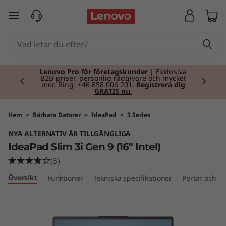
I
hoppa vidare till huvudinnehållet
d
e
Currently displaying item 2 of 2
a
Lenovo Pro för företagskunder
| Exklusiva
B2B-priser, personlig rådgivare och mycket
mer. Ring: +46 858 006 201.
Registrera dig
GRATIS nu.
P
a
Hem
>
Bärbara Datorer
>
IdeaPad
>
3 Series
NYA ALTERNATIV ÄR TILLGÄNGLIGA
d
IdeaPad Slim 3i Gen 9 (16" Intel)
S
(5)
Översikt
Funktioner
Tekniska specifikationer
Portar och ko
l
i