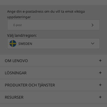
Ange din e-postadress om du vill ta emot viktiga
Specifikationerna kan variera beroende på region/modell.
uppdateringar
E-post
Välj land/region:
SWEDEN
OM LENOVO
LÖSNINGAR
PRODUKTER OCH TJÄNSTER
RESURSER