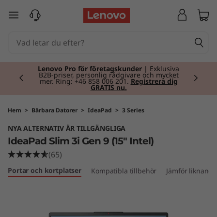
I
hoppa vidare till huvudinnehållet
d
e
Currently displaying item 2 of 2
a
Lenovo Pro för företagskunder
| Exklusiva
B2B-priser, personlig rådgivare och mycket
mer. Ring: +46 858 006 201.
Registrera dig
GRATIS nu.
P
a
Hem
>
Bärbara Datorer
>
IdeaPad
>
3 Series
NYA ALTERNATIV ÄR TILLGÄNGLIGA
d
IdeaPad Slim 3i Gen 9 (15" Intel)
S
(65)
Portar och kortplatser
Kompatibla tillbehör
Jämför liknande
l
i