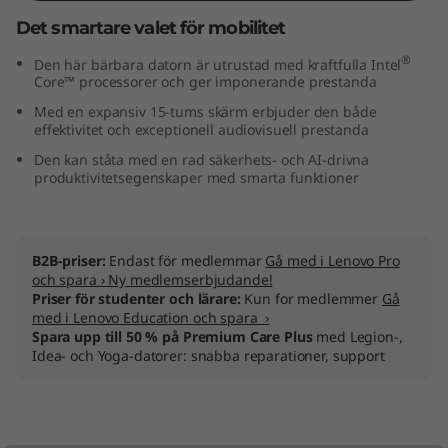
I
Det smartare valet för mobilitet
n
®
Den här bärbara datorn är utrustad med kraftfulla Intel
Core™ processorer och ger imponerande prestanda
t
Med en expansiv 15-tums skärm erbjuder den både
effektivitet och exceptionell audiovisuell prestanda
e
Den kan ståta med en rad säkerhets- och AI-drivna
produktivitetsegenskaper med smarta funktioner
l
)
B2B-priser:
Endast för medlemmar
Gå med i Lenovo Pro
och spara › Ny medlemserbjudande!
Priser för studenter och lärare:
Kun for medlemmer
Gå
med i Lenovo Education och spara ›
Spara upp till 50 % på Premium Care Plus
med Legion-,
Idea- och Yoga-datorer: snabba reparationer, support