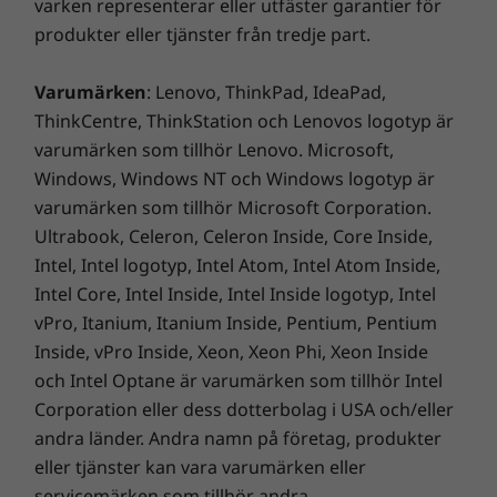
varken representerar eller utfäster garantier för
Produkten levereras med en
produkter eller tjänster från tredje part.
förpackningskudde som innehåller 90 %
återvunnen plast, konstruerad med 30 %
Varumärken
: Lenovo, ThinkPad, IdeaPad,
återvunnen plast i strömadapterfodralet och
ThinkCentre, ThinkStation och Lenovos logotyp är
90 % havsbunden plast i systempåsen.
varumärken som tillhör Lenovo. Microsoft,
Undersidan av IdeaPad Slim 3i Gen 9 använder
till och med 30 % återvunnen plast. Den är
Windows, Windows NT och Windows logotyp är
registrerad EPEAT® Silver och ENERGY STAR®-
varumärken som tillhör Microsoft Corporation.
certifierad och uppfyller
Ultrabook, Celeron, Celeron Inside, Core Inside,
miljöprestandakriterierna för produktens
Intel, Intel logotyp, Intel Atom, Intel Atom Inside,
livslängd, cirkulär design och energieffektivitet.
Intel Core, Intel Inside, Intel Inside logotyp, Intel
Lenovo erbjuder också CO2 Offset Service för
vPro, Itanium, Itanium Inside, Pentium, Pentium
att kompensera för enhetens beräknade
Inside, vPro Inside, Xeon, Xeon Phi, Xeon Inside
koldioxidutsläpp.
och Intel Optane är varumärken som tillhör Intel
Corporation eller dess dotterbolag i USA och/eller
andra länder. Andra namn på företag, produkter
eller tjänster kan vara varumärken eller
servicemärken som tillhör andra.