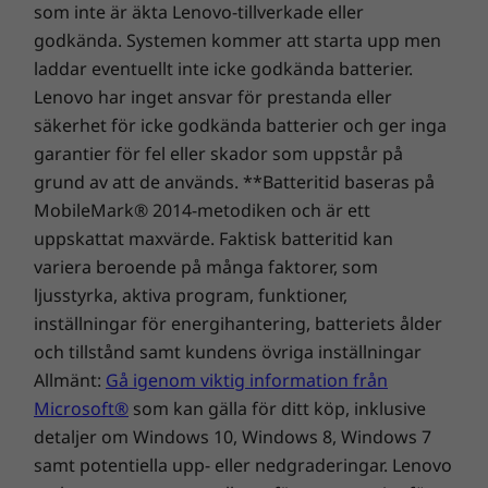
bättre upplevelse plus möjligheten att uppgradera till
som inte är äkta Lenovo-tillverkade eller
utan distraktioner, den smarta
On-site Service. Vi på Lenovo kan kombinera
Vad finns i lådan
godkända. Systemen kommer att starta upp men
brusreduceringsfunktionen minimerar
förstklassig prestanda och säkerhet för datorer!
Lenovo IdeaPad Slim 3i Gen 9 (15-tums Intel)
laddar eventuellt inte icke godkända batterier.
bakgrundsljud.
Snabbstartsguide
Lenovo har inget ansvar för prestanda eller
AC-adapter
säkerhet för icke godkända batterier och ger inga
garantier för fel eller skador som uppstår på
Komplett teknisk specifikation
grund av att de används. **Batteritid baseras på
Referens för produktspecifikationer:
Modeller,
MobileMark® 2014-metodiken och är ett
specifikationer, dokument, kompatibilitet (på engelska)
uppskattat maxvärde. Faktisk batteritid kan
variera beroende på många faktorer, som
ljusstyrka, aktiva program, funktioner,
inställningar för energihantering, batteriets ålder
och tillstånd samt kundens övriga inställningar
Allmänt:
Gå igenom viktig information från
Microsoft®
som kan gälla för ditt köp, inklusive
detaljer om Windows 10, Windows 8, Windows 7
Ett varaktigt åtagande
samt potentiella upp- eller nedgraderingar. Lenovo