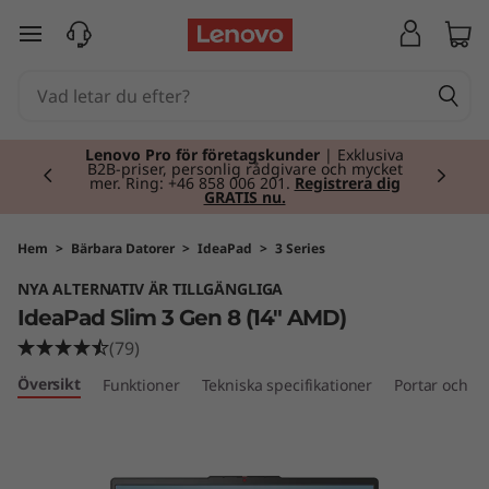
I
hoppa vidare till huvudinnehållet
d
e
Currently displaying item 2 of 2
a
Lenovo Pro för företagskunder
| Exklusiva
B2B-priser, personlig rådgivare och mycket
mer. Ring: +46 858 006 201.
Registrera dig
GRATIS nu.
P
a
Hem
>
Bärbara Datorer
>
IdeaPad
>
3 Series
NYA ALTERNATIV ÄR TILLGÄNGLIGA
d
IdeaPad Slim 3 Gen 8 (14" AMD)
S
(79)
Översikt
Funktioner
Tekniska specifikationer
Portar och ko
l
i