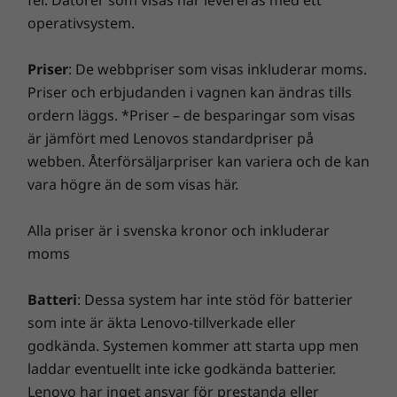
fel. Datorer som visas här levereras med ett
för din nya Lenovo-enhet.
Och medan du njuter av grafiken kan du också
operativsystem.
Certifieringar
unna dig det fantastiska ljudet från Dolby
®
ENERGY STAR
8.0
Audio™.
Uppgradera garantin för din bärbara
Priser
: De webbpriser som visas inkluderar moms.
EPEAT™ Silver
Priser och erbjudanden i vagnen kan ändras tills
dator
ordern läggs. *Priser – de besparingar som visas
Hos Lenovo har alla bärbara datorer ett års
Förinstallerad programvara
är jämfört med Lenovos standardpriser på
batterigaranti, oavsett vilken systemgaranti du har.
webben. Återförsäljarpriser kan variera och de kan
Alexa
Men här är en riktig nyhet: till utvalda datorer erbjuder
Lenovo Utility
vara högre än de som visas här.
vi
3 år Sealed Battery Warranty
. Du får tre år av
Lenovo Vantage
bekymmersfri batterikraft när du köper den här
McAfee LiveSafe™
Alla priser är i svenska kronor och inkluderar
uppgraderingen tillsammans med din enhet eller
Microsoft Office
moms
under den ursprungliga ettåriga garantitiden för
batterigarantin (om batteriet är i gott skick). Dessutom
får du ett batteribyte i händelse av problem. Få en
Batteri
: Dessa system har inte stöd för batterier
Innehåll i förpackningen
bättre upplevelse plus möjligheten att uppgradera till
som inte är äkta Lenovo-tillverkade eller
IdeaPad Slim 3 Gen 8 (14″ AMD)
On-site Service. Vi på Lenovo kan kombinera
godkända. Systemen kommer att starta upp men
Nätadapter (Endast utvalda modeller)
förstklassig prestanda och säkerhet för datorer!
laddar eventuellt inte icke godkända batterier.
Lenovo har inget ansvar för prestanda eller