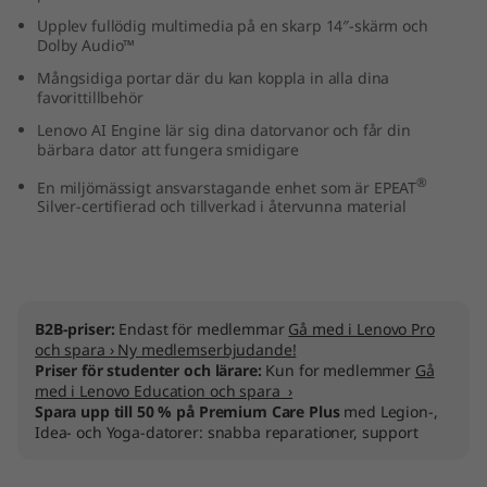
A
Upplev fullödig multimedia på en skarp 14″-skärm och
Dolby Audio™
M
Mångsidiga portar där du kan koppla in alla dina
favorittillbehör
D
Lenovo AI Engine lär sig dina datorvanor och får din
bärbara dator att fungera smidigare
)
®
En miljömässigt ansvarstagande enhet som är EPEAT
Silver-certifierad och tillverkad i återvunna material
B2B-priser:
Endast för medlemmar
Gå med i Lenovo Pro
och spara › Ny medlemserbjudande!
Priser för studenter och lärare:
Kun for medlemmer
Gå
med i Lenovo Education och spara ›
Spara upp till 50 % på Premium Care Plus
med Legion-,
Idea- och Yoga-datorer: snabba reparationer, support