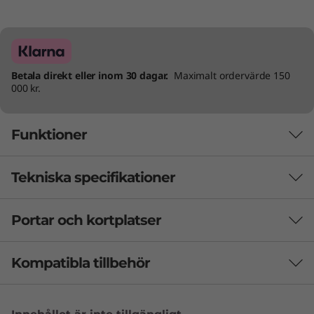
Betala direkt eller inom 30 dagar.
Maximalt ordervärde 150
000 kr.
Funktioner
Tekniska specifikationer
Portar och kortplatser
Batteri
47 Wh polymerplast
Kompatibla tillbehör
Rapid Charge-laddning: 15 minuter för 2 timmars
batteritid
Shop All
Upp till 10 timmar (MM18)