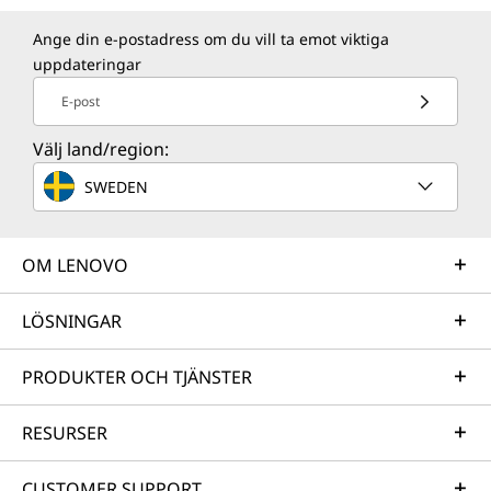
Ange din e-postadress om du vill ta emot viktiga
UTFORMAD FÖR PENNA, TOUCH OCH
Hållbarhet
uppdateringar
TANGENTER
E-post
Material
Idéer i varje vinkel
Hölje (ovansida): AL 5052RC (återvunnet aluminum)
Välj land/region:
SWEDEN
Certifieringar/registreringar
®
EPEAT
Gold där tillämpligt*
EnergyStar 9.0
OM LENOVO
MIL-STD-810H
LÖSNINGAR
www.epeat.net
*Besök
för registreringsstatus för varje land.
PRODUKTER OCH TJÄNSTER
Specifikationerna kan variera beroende på region/modell.
RESURSER
Övrig information
CUSTOMER SUPPORT