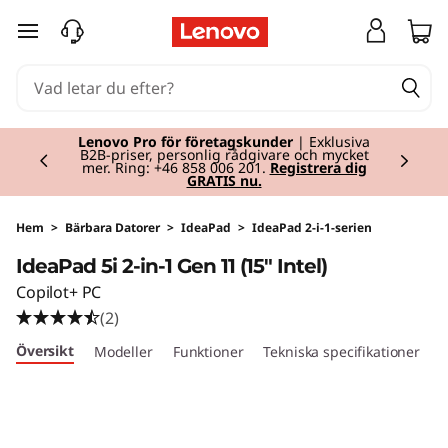
I
hoppa vidare till huvudinnehållet
d
e
Currently displaying item 2 of 2
a
Lenovo Pro för företagskunder
| Exklusiva
B2B-priser, personlig rådgivare och mycket
mer. Ring: +46 858 006 201.
Registrera dig
GRATIS nu.
P
a
Hem
>
Bärbara Datorer
>
IdeaPad
>
IdeaPad 2-i-1-serien
IdeaPad 5i 2-in-1 Gen 11 (15" Intel)
d
Copilot+ PC
5
(2)
Översikt
Modeller
Funktioner
Tekniska specifikationer
P
i
2