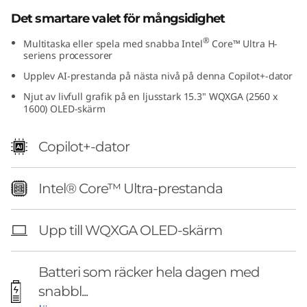
1
Det smartare valet för mångsidighet
5
®
Multitaska eller spela med snabba Intel
Core™ Ultra H-
seriens processorer
"
Upplev AI-prestanda på nästa nivå på denna Copilot+-dator
Njut av livfull grafik på en ljusstark 15.3" WQXGA (2560 x
I
1600) OLED-skärm
n
Copilot+-dator
t
Intel® Core™ Ultra-prestanda
e
l
Upp till WQXGA OLED-skärm
)
Batteri som räcker hela dagen med
snabbl...