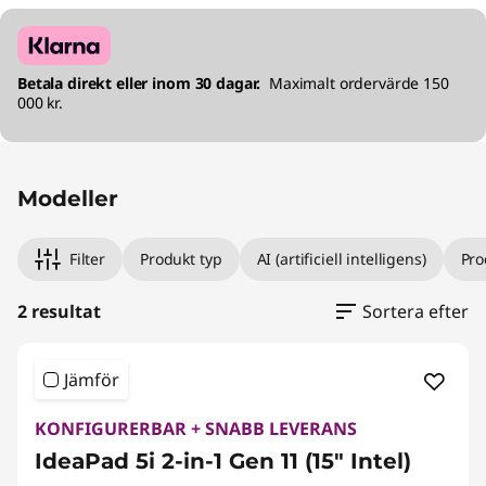
Betala direkt eller inom 30 dagar.
Maximalt ordervärde 150
000 kr.
Modeller
Filter
Produkt typ
AI (artificiell intelligens)
Pro
2 resultat
Sortera efter
Jämför
KONFIGURERBAR + SNABB LEVERANS
IdeaPad 5i 2-in-1 Gen 11 (15" Intel)